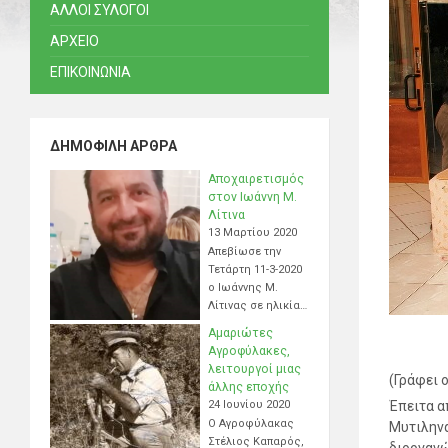
ΑΛΛΟΙ ΣΥΛΟΓΟΙ
ΑΡΧΕΙΟ
ΕΠΙΚΟΙΝΩΝΙΑ
ΔΗΜΟΦΙΛΉ ΆΡΘΡΑ
Αποχαιρετισμός
στον Ιωάννη Μ.
Λίτινα
13 Μαρτίου 2020
Απεβίωσε την
Τετάρτη 11-3-2020
ο Ιωάννης Μ.
Λίτινας σε ηλικία…
Αμαριώτες
Αγροφύλακες,
λειτουργοί μιας
(Γράφει 
άλλης εποχής
24 Ιουνίου 2020
Έπειτα α
Ο Αγροφύλακας
Μυτιληνά
Στέλιος Καπαρός,