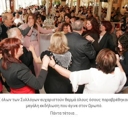
Σ όλων των Συλλόγων ευχαριστούν θερμά όλους όσους παραβρέθηκα
μεγάλη εκδήλωση που έγινε στον Ωρωπό.
Πάντα τέτοια …