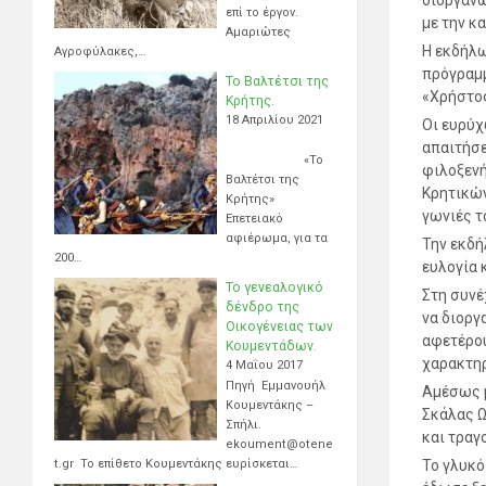
διοργανώ
επί το έργον.
με την κ
Αμαριώτες
Η εκδήλω
Αγροφύλακες,…
πρόγραμμ
Το Βαλτέτσι της
«Χρήστος
Κρήτης.
18 Απριλίου 2021
Οι ευρύχ
απαιτήσε
«Το
φιλοξενή
Βαλτέτσι της
Κρητικών
Κρήτης»
γωνιές τ
Επετειακό
αφιέρωμα, για τα
Την εκδή
200…
ευλογία 
Το γενεαλογικό
Στη συνέ
δένδρο της
να διοργ
Οικογένειας των
αφετέρου
Κουμεντάδων.
χαρακτηρ
4 Μαΐου 2017
Πηγή Εμμανουήλ
Αμέσως μ
Κουμεντάκης –
Σκάλας Ω
Σπήλι.
και τραγ
ekoument@otene
t.gr Το επίθετο Κουμεντάκης ευρίσκεται…
Το γλυκό