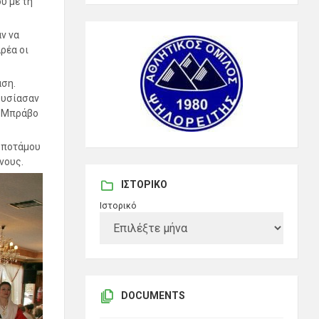
υ με τη
ν να
ρέα οι
αση.
ουσίασαν
ς. Μπράβο
οποτάμου
νους.
ΙΣΤΟΡΙΚΌ
Ιστορικό
DOCUMENTS