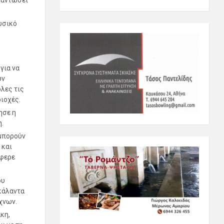
φαντώσει
υσικό
για να
ων
λες τις
ιοχές.
ησε η
.
 μπορούν
 και
έφερε
ου
κάλαντα
χνων.
κη,