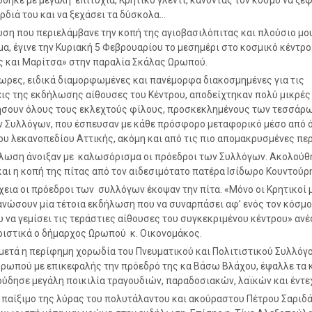
θηκε με μεγάλη επιτυχία, Κρητικό γλέντι, κάνοντας τον κόσμο να ξε
αρδιά του και να ξεχάσει τα δύσκολα…
ση που περιελάμβανε την κοπή της αγιοβασιλόπιτας και πλούσιο μο
α, έγινε την Κυριακή 5 Φεβρουαρίου το μεσημέρι στο κοσμικό κέντρο
 και Μαρίτσα» στην παραλία Σκάλας Ωρωπού.
ωρες, ειδικά διαμορφωμένες και πανέμορφα διακοσμημένες για τις
ις της εκδήλωσης αίθουσες του Κέντρου, αποδείχτηκαν πολύ μικρές 
σουν όλους τους εκλεχτούς φίλους, προσκεκλημένους των τεσσάρ
 Συλλόγων, που έσπευσαν με κάθε πρόσφορο μεταφορικό μέσο από ό
ου λεκανοπεδίου Αττικής, ακόμη και από τις πιο απομακρυσμένες περ
λωση άνοιξαν με καλωσόρισμα οι πρόεδροι των Συλλόγων. Ακολούθ
και η κοπή της πίτας από τον αιδεσιμότατο πατέρα Ισίδωρο Κουντούρη
χεια οι πρόεδροι των συλλόγων έκοψαν την πίτα. «Μόνο οι Κρητικοί
ανώσουν μία τέτοια εκδήλωση που να συναρπάσει αφ’ ενός τον κόσμο
 να γεμίσει τις τεράστιες αίθουσες του συγκεκριμένου κέντρου» αν
ιστικά ο δήμαρχος Ωρωπού κ. Οικονομάκος.
ετά η περίφημη χορωδία του Πνευματικού και Πολιτιστικού Συλλόγ
ρωπού με επικεφαλής την πρόεδρό της κα Βάσω Βλάχου, έψαλλε τα 
ούδησε μεγάλη ποικιλία τραγουδιών, παραδοσιακών, λαϊκών και έντε
 παίξιμο της λύρας του πολυτάλαντου και ακούραστου Πέτρου Σαριδά