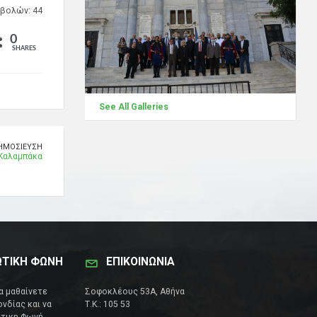
βολών: 44
0
SHARES
See All Galleries
ΗΜΟΣΊΕΥΣΗ
Καλαμπάκα
ΩΤΙΚΗ ΦΩΝΗ
ΕΠΙΚΟΙΝΩΝΊΑ
να μαθαίνετε
Σοφοκλέους 53Α, Αθήνα
νδίας και να
Τ.Κ.: 105 53