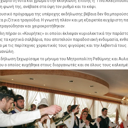
χωριστή νότα και χρώμα στην εκδήλωση. Επίσης η Τίνα Αλεξοπούλο
η φωνή της, ανέβασε στα ύψη τον ρυθμό και το κέφι.
ουσικό πρόγραμμα της υπέροχης εκδήλωσης βέβαια δεν θα μπορούσα
τα ριζίτικα τραγούδια. Η γνωστή πλέον και μη εξαιρετέα ευχάριστη πα
’ τραγούδησαν και χειροκροτήθηκαν.
λη πήραν οι «Κουρήτες» οι οποίοι έκλεψαν κυριολεκτικά την παράστ
 τα κρητικά σαλβάρια, που αποτελούν παραδοσιακή ενδυμασία, ενθ
ο με τις περίτεχνες χορευτικές τους φιγούρες και την λεβεντιά του
μανώλη .
εκδήλωση ξεχωρίσαμε το μήνυμα του Μητροπολίτη Ρεθύμνης και Αυλ
ιου ο οποίος ευχήθηκε στους διοργανωτές και σε όλους τους καλεσμέ