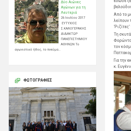
έδωσε ξε
Δύο Αιώνες
βελούδιν
Αγώνων για τη
Λευτεριά
Από το μ
26 Ιουλίου 2017
λείπουν 
ΕΥΤΥΧΙΟΣ
‘Ριζίτες
Σ.ΚΑΛΟΓΕΡΑΚΗΣ
ΔΙΔΑΚΤΩΡ
Τη σκυτά
ΠΑΝΕΠΙΣΤΗΜΙΟΥ
Φορώντας
ΑΘΗΝΩΝ Το
τον κόσμ
αγωνιστικό ήθος, το πνεύμα…
Παττακο
Για την 
κ. Ευγέν
ΦΩΤΟΓΡΑΦΊΕΣ