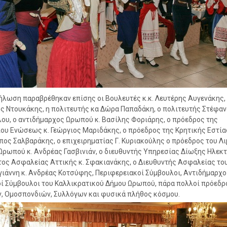
ήλωση παραβρέθηκαν επίσης οι Βουλευτές κ.κ. Λευτέρης Αυγενάκης,
 Ντουκάκης, η πολιτευτής κα Δώρα Παπαδάκη, ο πολιτευτής Στέφαν
ου, ο αντιδήμαρχος Ωρωπού κ. Βασίλης Φοριάρης, ο πρόεδρος της
ου Ενώσεως κ. Γεώργιος Μαριδάκης, ο πρόεδρος της Κρητικής Εστίας
ος Σαλβαράκης, ο επιχειρηματίας Γ. Κυριακούλης ο πρόεδρος του Λι
Ωρωπού κ. Ανδρέας Γασβινιάν, ο διευθυντής Υπηρεσίας Δίωξης Ηλεκ
ος Ασφαλείας Αττικής κ. Σφακιανάκης, ο Διευθυντής Ασφαλείας το
ιάννη κ. Ανδρέας Κοτσύφης, Περιφερειακοί Σύμβουλοι, Αντιδήμαρχοι
ί Σύμβουλοι του Καλλικρατικού Δήμου Ωρωπού, πάρα πολλοί πρόεδρ
 Ομοσπονδιών, Συλλόγων και φυσικά πλήθος κόσμου.