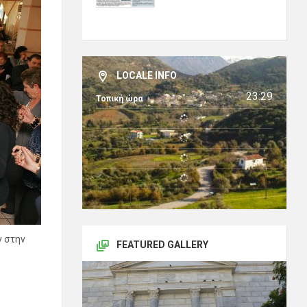
LOCALE INFO
23:29
Τοπική ώρα
ν στην
FEATURED GALLERY