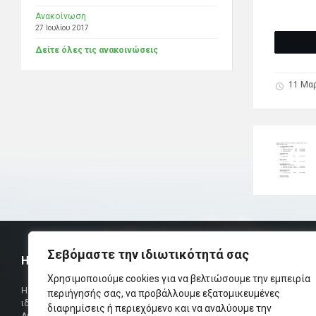
Ανακοίνωση
27 Ιουλίου 2017
Δείτε όλες τις ανακοινώσεις
11 Μαρ
Σεβόμαστε την ιδιωτικότητά σας
Η ΟΜΟΣΠΟΝΔΙΑ
ΧΡΗΣΙΜ
Χρησιμοποιούμε cookies για να βελτιώσουμε την εμπειρία
Τηλεφωνικό Κ
Η Ομοσπονδία Σωματείων Επαρχίας Αμαρίου
περιήγησής σας, να προβάλλουμε εξατομικευμένες
ιδρύθηκε και πήρε τη θέση της Ένωσης
διαφημίσεις ή περιεχόμενο και να αναλύουμε την
Δήμαρχος