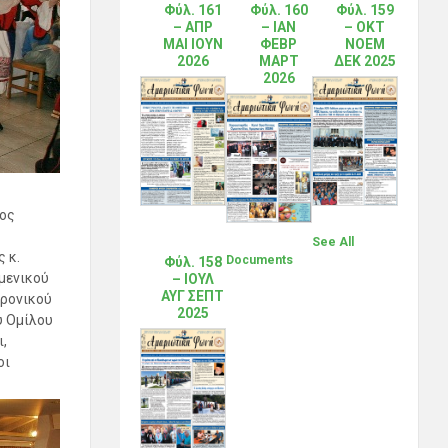
Φύλ. 161
Φύλ. 160
Φύλ. 159
– ΑΠΡ
– ΙΑΝ
– ΟΚΤ
ΜΑΙ ΙΟΥΝ
ΦΕΒΡ
ΝΟΕΜ
2026
ΜΑΡΤ
ΔΕΚ 2025
2026
ος
See All
 κ.
Documents
Φύλ. 158
μενικού
– ΙΟΥΛ
ΑΥΓ ΣΕΠΤ
τρονικού
2025
υ Ομίλου
,
οι