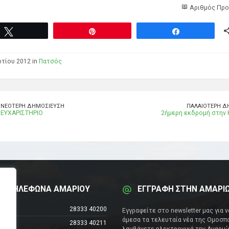
Αριθμός Προ
Tweet
Pin
Share
τίου 2012 in
Πατσός
ΝΕΌΤΕΡΗ ΔΗΜΟΣΊΕΥΣΗ
ΠΑΛΑΙΌΤΕΡΗ Δ
ΕΥΧΑΡΙΣΤΗΡΙΟ
2ήμερη εκδρομή στην 
Α ΤΗΛΕΦΩΝΑ ΑΜΑΡΙΟΥ
ΕΓΓΡΑΦΗ ΣΤΗΝ ΑΜΑΡΙ
έντρο
28333 40200
Εγγραφείτε στο newsletter μας για 
άμεσα τα τελευταία νέα της Ομοσπο
28333 40211