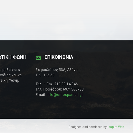
ΩΤΙΚΗ ΦΩΝΗ
ΕΠΙΚΟΙΝΩΝΊΑ
να μαθαίνετε
Σοφοκλέους 53Α, Αθήνα
νδίας και να
Τ.Κ.: 105 53
τικη Φωνή.
Τηλ. – Fax: 210 33 14 346
Τηλ. Προέδρου: 6971566783
Email:
info@omospamari.gr
Designed and developed by
Inspire Web