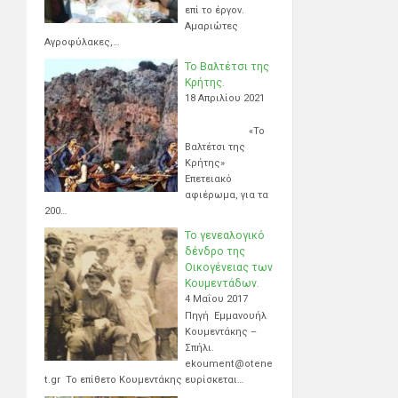
επί το έργον.
Αμαριώτες
Αγροφύλακες,…
Το Βαλτέτσι της
Κρήτης.
18 Απριλίου 2021
«Το
Βαλτέτσι της
Κρήτης»
Επετειακό
αφιέρωμα, για τα
200…
Το γενεαλογικό
δένδρο της
Οικογένειας των
Κουμεντάδων.
4 Μαΐου 2017
Πηγή Εμμανουήλ
Κουμεντάκης –
Σπήλι.
ekoument@otene
t.gr Το επίθετο Κουμεντάκης ευρίσκεται…