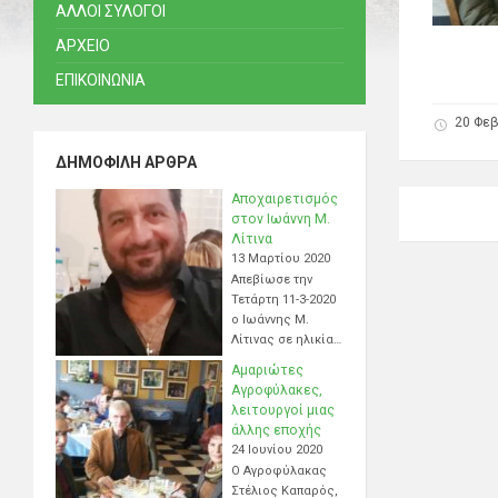
ΑΛΛΟΙ ΣΥΛΟΓΟΙ
ΑΡΧΕΙΟ
ΕΠΙΚΟΙΝΩΝΙΑ
20 Φε
ΔΗΜΟΦΙΛΉ ΆΡΘΡΑ
Αποχαιρετισμός
στον Ιωάννη Μ.
Λίτινα
13 Μαρτίου 2020
Απεβίωσε την
Τετάρτη 11-3-2020
ο Ιωάννης Μ.
Λίτινας σε ηλικία…
Αμαριώτες
Αγροφύλακες,
λειτουργοί μιας
άλλης εποχής
24 Ιουνίου 2020
Ο Αγροφύλακας
Στέλιος Καπαρός,