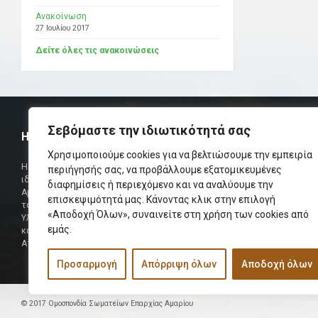
Ανακοίνωση
27 Ιουλίου 2017
Δείτε όλες τις ανακοινώσεις
Σεβόμαστε την ιδιωτικότητά σας
Η ΟΜΟΣΠΟΝΔΙΑ
ΧΡΗΣΙΜ
Χρησιμοποιούμε cookies για να βελτιώσουμε την εμπειρία
Τηλεφωνικό Κ
Η Ομοσπονδία Σωματείων Επαρχίας Αμαρίου
περιήγησής σας, να προβάλλουμε εξατομικευμένες
ιδρύθηκε και πήρε τη θέση της Ένωσης
διαφημίσεις ή περιεχόμενο και να αναλύουμε την
Δήμαρχος
Αμαριωτών, που λειτουργούσε από το 1966 μέχρι
επισκεψιμότητά μας. Κάνοντας κλικ στην επιλογή
Φαξ
το 1984.
«Αποδοχή Όλων», συναινείτε στη χρήση των cookies από
Υλοποιήθηκε σε συνεργασία των μελών του Δ.Σ
Περισσότερα
εμάς.
και των Δ.Σ των Αμαριώτικων Σωματείων της
Αττικής.
Προσαρμογή
Απόρριψη όλων
Αποδοχή όλων
© 2017 Ομοσπονδία Σωματείων Επαρχίας Αμαρίου