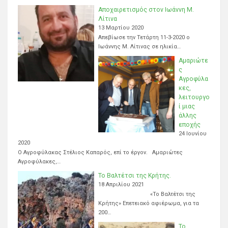
Αποχαιρετισμός στον Ιωάννη Μ.
Λίτινα
13 Μαρτίου 2020
Απεβίωσε την Τετάρτη 11-3-2020 ο
Ιωάννης Μ. Λίτινας σε ηλικία…
Αμαριώτε
ς
Αγροφύλα
κες,
λειτουργο
ί μιας
άλλης
εποχής
24 Ιουνίου
2020
Ο Αγροφύλακας Στέλιος Καπαρός, επί το έργον. Αμαριώτες
Αγροφύλακες,…
Το Βαλτέτσι της Κρήτης.
18 Απριλίου 2021
«Το Βαλτέτσι της
Κρήτης» Επετειακό αφιέρωμα, για τα
200…
Το