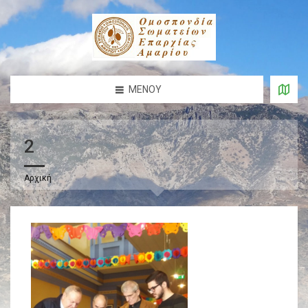
ΜΕΝΟΎ
2
Αρχική