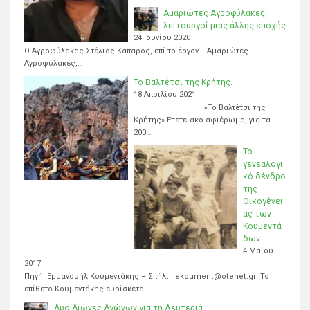
Αμαριώτες Αγροφύλακες,
λειτουργοί μιας άλλης εποχής
24 Ιουνίου 2020
Ο Αγροφύλακας Στέλιος Καπαρός, επί το έργον. Αμαριώτες
Αγροφύλακες,…
Το Βαλτέτσι της Κρήτης.
18 Απριλίου 2021
«Το Βαλτέτσι της
Κρήτης» Επετειακό αφιέρωμα, για τα
200…
Το
γενεαλογι
κό δένδρο
της
Οικογένει
ας των
Κουμεντά
δων.
4 Μαΐου
2017
Πηγή Εμμανουήλ Κουμεντάκης – Σπήλι. ekoument@otenet.gr Το
επίθετο Κουμεντάκης ευρίσκεται…
Δύο Αιώνες Αγώνων για τη Λευτεριά