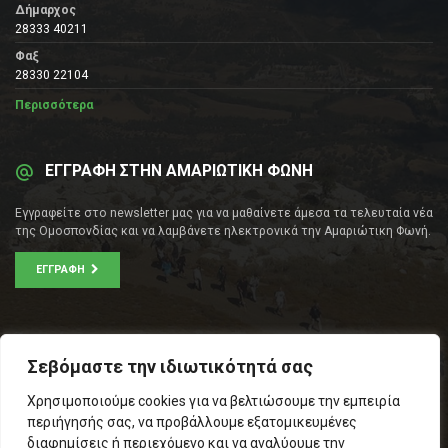
Δήμαρχος
28333 40211
Φαξ
28330 22104
Περισσότερα
ΕΓΓΡΑΦΗ ΣΤΗΝ ΑΜΑΡΙΩΤΙΚΗ ΦΩΝΗ
Εγγραφείτε στο newsletter μας για να μαθαίνετε άμεσα τα τελευταία νέα
της Ομοσπονδίας και να λαμβάνετε ηλεκτρονικά την Αμαριώτικη Φωνή.
ΕΓΓΡΑΦΉ
ΕΠΙΚΟΙΝΩΝΊΑ
Σεβόμαστε την ιδιωτικότητά σας
Σοφοκλέους 53Α, Αθήνα
Χρησιμοποιούμε cookies για να βελτιώσουμε την εμπειρία
Τ.Κ.: 105 53
περιήγησής σας, να προβάλλουμε εξατομικευμένες
Τηλ. – Fax: 210 33 14 346
διαφημίσεις ή περιεχόμενο και να αναλύουμε την