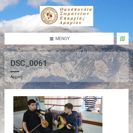
ΜΕΝΟΎ
DSC_0061
Αρχική