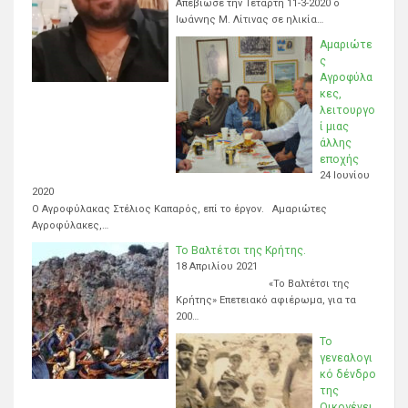
Απεβίωσε την Τετάρτη 11-3-2020 ο
Ιωάννης Μ. Λίτινας σε ηλικία…
Αμαριώτε
ς
Αγροφύλα
κες,
λειτουργο
ί μιας
άλλης
εποχής
24 Ιουνίου
2020
Ο Αγροφύλακας Στέλιος Καπαρός, επί το έργον. Αμαριώτες
Αγροφύλακες,…
Το Βαλτέτσι της Κρήτης.
18 Απριλίου 2021
«Το Βαλτέτσι της
Κρήτης» Επετειακό αφιέρωμα, για τα
200…
Το
γενεαλογι
κό δένδρο
της
Οικογένει