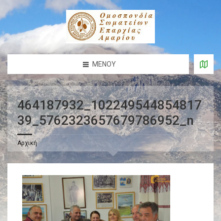
ΜΕΝΟΎ
464187932_102249544854817
39_5762323657679786952_n
Αρχική