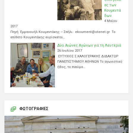
ας των
Κουμεντά
δων.
4 Μαΐου
2017
Πηγή Εμμανουήλ Κουμεντάκης – Σπήλι. ekoument@otenet.gr Το
επίθετο Κουμεντάκης ευρίσκεται…
Δύο Αιώνες Αγώνων για τη Λευτεριά
26 Ιουλίου 2017
ΕΥΤΥΧΙΟΣ Σ.ΚΑΛΟΓΕΡΑΚΗΣ ΔΙΔΑΚΤΩΡ
ΠΑΝΕΠΙΣΤΗΜΙΟΥ ΑΘΗΝΩΝ Το αγωνιστικό
ήθος, το πνεύμα…
ΦΩΤΟΓΡΑΦΊΕΣ