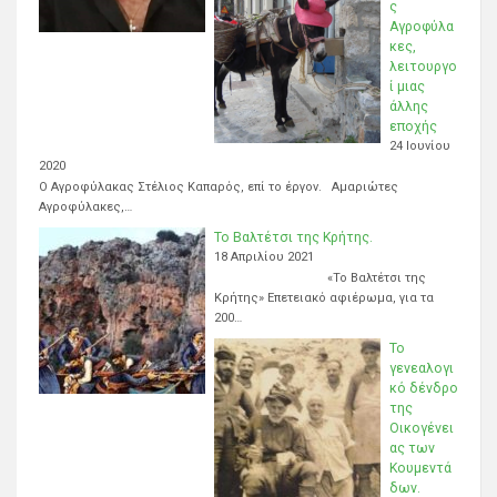
ς
Αγροφύλα
κες,
λειτουργο
ί μιας
άλλης
εποχής
24 Ιουνίου
2020
Ο Αγροφύλακας Στέλιος Καπαρός, επί το έργον. Αμαριώτες
Αγροφύλακες,…
Το Βαλτέτσι της Κρήτης.
18 Απριλίου 2021
«Το Βαλτέτσι της
Κρήτης» Επετειακό αφιέρωμα, για τα
200…
Το
γενεαλογι
κό δένδρο
της
Οικογένει
ας των
Κουμεντά
δων.