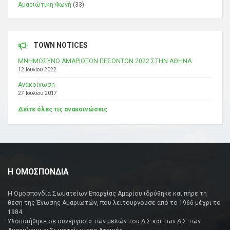
Αμαριώτικη Φωνή
(33)
TOWN NOTICES
ΜΝΗΜΟΣΥΝΟ ΑΜΑΡΙΩΤΩΝ ΠΕΣΟΝΤΩΝ 2022 ΣΤΗΝ ΑΘΗΝΑ
12 Ιουνίου 2022
Ανακοίνωση
27 Ιουλίου 2017
Δείτε όλες τις ανακοινώσεις
Η ΟΜΟΣΠΟΝΔΙΑ
Η Ομοσπονδία Σωματείων Επαρχίας Αμαρίου ιδρύθηκε και πήρε τη
θέση της Ένωσης Αμαριωτών, που λειτουργούσε από το 1966 μέχρι το
1984.
Υλοποιήθηκε σε συνεργασία των μελών του Δ.Σ και των Δ.Σ των