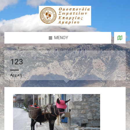
ΜΕΝΟΎ
123
Αρχική