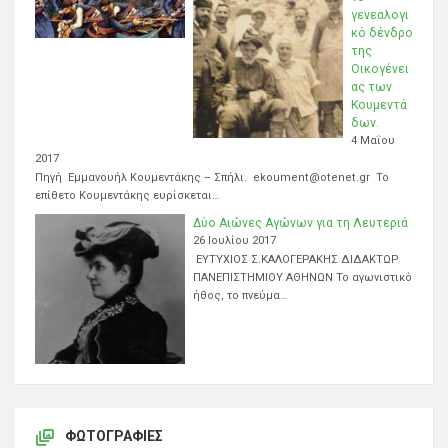
γενεαλογι
κό δένδρο
της
Οικογένει
ας των
Κουμεντά
δων.
4 Μαΐου
2017
Πηγή Εμμανουήλ Κουμεντάκης – Σπήλι. ekoument@otenet.gr Το
επίθετο Κουμεντάκης ευρίσκεται…
Δύο Αιώνες Αγώνων για τη Λευτεριά
26 Ιουλίου 2017
ΕΥΤΥΧΙΟΣ Σ.ΚΑΛΟΓΕΡΑΚΗΣ ΔΙΔΑΚΤΩΡ
ΠΑΝΕΠΙΣΤΗΜΙΟΥ ΑΘΗΝΩΝ Το αγωνιστικό
ήθος, το πνεύμα…
ΦΩΤΟΓΡΑΦΊΕΣ