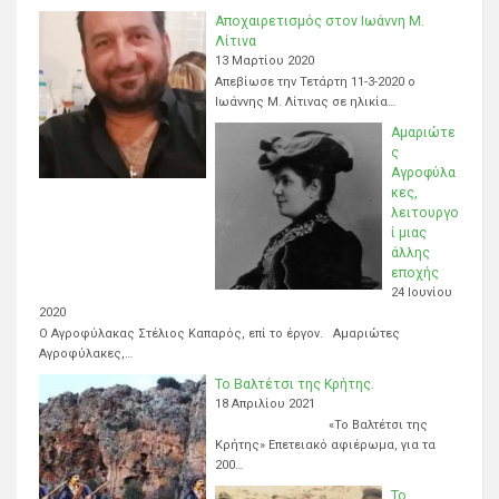
Αποχαιρετισμός στον Ιωάννη Μ.
Λίτινα
13 Μαρτίου 2020
Απεβίωσε την Τετάρτη 11-3-2020 ο
Ιωάννης Μ. Λίτινας σε ηλικία…
Αμαριώτε
ς
Αγροφύλα
κες,
λειτουργο
ί μιας
άλλης
εποχής
24 Ιουνίου
2020
Ο Αγροφύλακας Στέλιος Καπαρός, επί το έργον. Αμαριώτες
Αγροφύλακες,…
Το Βαλτέτσι της Κρήτης.
18 Απριλίου 2021
«Το Βαλτέτσι της
Κρήτης» Επετειακό αφιέρωμα, για τα
200…
Το