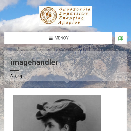
ΜΕΝΟΎ
imagehandler
Αρχική