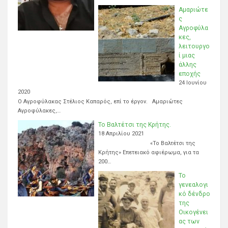
Αμαριώτε
ς
Αγροφύλα
κες,
λειτουργο
ί μιας
άλλης
εποχής
24 Ιουνίου
2020
Ο Αγροφύλακας Στέλιος Καπαρός, επί το έργον. Αμαριώτες
Αγροφύλακες,…
Το Βαλτέτσι της Κρήτης.
18 Απριλίου 2021
«Το Βαλτέτσι της
Κρήτης» Επετειακό αφιέρωμα, για τα
200…
Το
γενεαλογι
κό δένδρο
της
Οικογένει
ας των