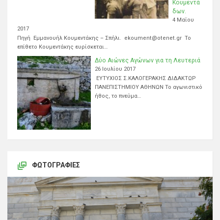
Κουμεντά
δων.
4 Μαΐου
2017
Πηγή Εμμανουήλ Κουμεντάκης – Σπήλι. ekoument@otenet.gr Το
επίθετο Κουμεντάκης ευρίσκεται…
Δύο Αιώνες Αγώνων για τη Λευτεριά
26 Ιουλίου 2017
ΕΥΤΥΧΙΟΣ Σ.ΚΑΛΟΓΕΡΑΚΗΣ ΔΙΔΑΚΤΩΡ
ΠΑΝΕΠΙΣΤΗΜΙΟΥ ΑΘΗΝΩΝ Το αγωνιστικό
ήθος, το πνεύμα…
ΦΩΤΟΓΡΑΦΊΕΣ