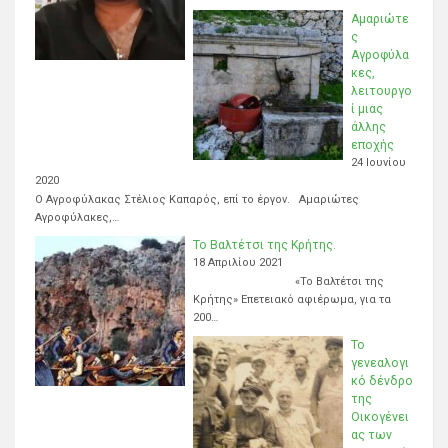
Αμαριώτε
ς
Αγροφύλα
κες,
λειτουργο
ί μιας
άλλης
εποχής
24 Ιουνίου
2020
Ο Αγροφύλακας Στέλιος Καπαρός, επί το έργον. Αμαριώτες
Αγροφύλακες,…
Το Βαλτέτσι της Κρήτης.
18 Απριλίου 2021
«Το Βαλτέτσι της
Κρήτης» Επετειακό αφιέρωμα, για τα
200…
Το
γενεαλογι
κό δένδρο
της
Οικογένει
ας των