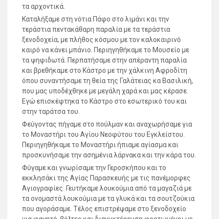
τα αρχοντικά.
Καταλήξαμε στη νότια Πάφο στο λιμάνι και την
τεράστια πεντακάθαρη παραλία με τα τεράστια
ξενοδοχεία, με πλήθος κόσμου με τον καλοκαιρινό
καιρό να κάνει μπάνιο. Περιηγηθήκαμε το Μουσείο με
τα ψηφιδωτά. Περπατήσαμε στην απέραντη παραλία
και βρεθήκαμε στο Κάστρο με την χάλκινη Αφροδίτη
όπου συναντήσαμε τη θεία της Γαλάτειας κα Βασιλική,
που μας υποδέχθηκε με μεγάλη χαρά και μας κέρασε.
Εγώ επισκέφτηκα το Κάστρο στο εσωτερικό του και
στην ταράτσα του.
Φεύγοντας πήγαμε στο πούλμαν και αναχωρήσαμε για
το Μοναστήρι του Αγίου Νεοφύτου του Εγκλείστου.
Περιηγηθήκαμε το Μοναστήρι ήπιαμε αγίασμα και
προσκυνήσαμε την ασημένια λάρνακα και την κάρα του.
Φύγαμε και γνωρίσαμε την Γεροσκήπου και το
εκκλησάκι της Αγίας Παρασκευής με τις πανέμορφες
Αγιογραφίες. Γευτήκαμε λουκούμια από τα μαγαζιά με
τα ονομαστά λουκούμια με τα γλυκά και τα σουτζούκια
που αγοράσαμε. Τέλος επιστρέψαμε στο ξενοδοχείο