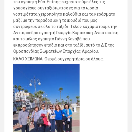
του αγαπητή Εύα. Επίσης ευχαριστούμε όλες τις
χρυσοχέρες συνταξιδιώτισσες για τα ωραία
νοστιμότατα χειροποίητα καλούδια και τα κεράσματα
μαζί με την παραδοσιακή τσικουδιά που μας
συντρόφευε σε όλο το ταξίδι. Τέλος ευχαριστούμε την
Αντιπρόεδρο αγαπητή Γεωργία Κυριακάκη-Αναστασάκη
και το μέλος αγαπητό Γιάννη Καναβά που
εκπροσώπησαν επάξια και στο ταξίδι αυτό το Δ.Σ της
Ομοσπονδίας Σωματείων Επαρχίας Αμαρίου.
ΚΑΛΟ ΧΕΙΜΩΝΑ. Θερμά συγχαρητήρια σε όλους.