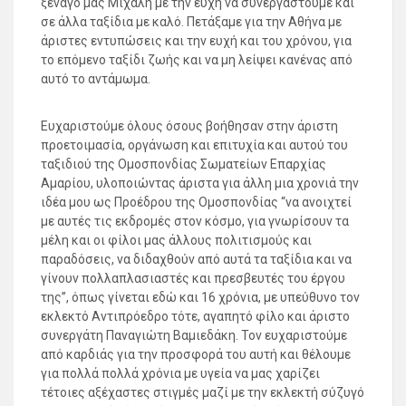
ξεναγό μας Μιχάλη με την ευχή να συνεργαστούμε και
σε άλλα ταξίδια με καλό. Πετάξαμε για την Αθήνα με
άριστες εντυπώσεις και την ευχή και του χρόνου, για
το επόμενο ταξίδι ζωής και να μη λείψει κανένας από
αυτό το αντάμωμα.
Ευχαριστούμε όλους όσους βοήθησαν στην άριστη
προετοιμασία, οργάνωση και επιτυχία και αυτού του
ταξιδιού της Ομοσπονδίας Σωματείων Επαρχίας
Αμαρίου, υλοποιώντας άριστα για άλλη μια χρονιά την
ιδέα μου ως Προέδρου της Ομοσπονδίας “να ανοιχτεί
με αυτές τις εκδρομές στον κόσμο, για γνωρίσουν τα
μέλη και οι φίλοι μας άλλους πολιτισμούς και
παραδόσεις, να διδαχθούν από αυτά τα ταξίδια και να
γίνουν πολλαπλασιαστές και πρεσβευτές του έργου
της”, όπως γίνεται εδώ και 16 χρόνια, με υπεύθυνο τον
εκλεκτό Αντιπρόεδρο τότε, αγαπητό φίλο και άριστο
συνεργάτη Παναγιώτη Βαμιεδάκη. Τον ευχαριστούμε
από καρδιάς για την προσφορά του αυτή και θέλουμε
για πολλά πολλά χρόνια με υγεία να μας χαρίζει
τέτοιες αξέχαστες στιγμές μαζί με την εκλεκτή σύζυγό