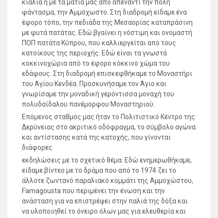
κιάλια ή με τα μάτια μας από απέναντι την πόλη
φάντασμα, την Αμμόχωστο. Στη διαδρομή είδαμε ένα
έφορο τόπο, την πεδιάδα της Μεσαορίας καταπράσινη
με φυτά πατάτας. Εδώ βγαίνει η νόστιμη και ονομαστή
ΠΟΠ πατάτα Κύπρου, που καλλιεργείται από τους
κατοίκους της περιοχής. Εδώ είναι τα γνωστά
κοκκινοχώρια από το έφορο κόκκινο χώμα του
εδάφους. Στη διαδρομή επισκεφθήκαμε το Μοναστήρι
του Αγίου Κενδέα. Προσκυνήσαμε τον Άγιο και
γνωρίσαμε την μοναδική γερόντισσα μοναχή του
πολυδαίδαλου πανέμορφου Μοναστηριού.
Επόμενος σταθμός μας ήταν το Πολιτιστικό Κέντρο της
Δερύνειας στο ακριτικό οδόφραγμα, το σύμβολο αγώνα
και αντίστασης κατά της κατοχής, που γίνονται
διάφορες
εκδηλώσεις με το σχετικό θέμα. Εδώ ενημερωθήκαμε,
είδαμε βίντεο με το δράμα που από το 1974 ζει το
άλλοτε ζωντανό παραλιακό κομμάτι της Αμμοχώστου,
Famagousta που περιμένει την ένωση και την
ανάσταση για να επιστρέψει στην παλιά της δόξα και
να υλοποιηθεί το όνειρο όλων μας για ελευθερία και