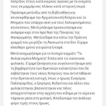
πατρίδος στους κατά καιρούς αγώνες με τα ονόματα
τους σε μαρμάρινες πλάκες κατά ιστορική σειρά.
Περάσαμε μετά έξω από τη Βιβλιοθήκη και
επισκεφθήκαμε την Αρχιεπισκοπή Κύπρου και το
Μνημείο που υπάρχει εκεί για τους δολοφονημένους
επισκόπους. Μετά μπήκαμε προσκυνήσαμε και
ανάψαμε κερί στον Ιερό Ναό της Παναγίας της
Φανερωμένης. Μετά είδαμε πιο κάτω την Πράσινη
γραμμή που μοιράζει τη Λευκωσία στα δύο. Είχαμε
ελεύθερο χρόνο για ψώνια ή καφέ.
Μετά αναχωρήσαμε για το λυπηρό κομμάτι “Τα
Φυλακισμένα Μνήματα” δίπλα από τις κανονικές
φυλακές. Είχαμε ξενάγηση και συγκλονιστήκαμε από
τη βαρβαρότητα των Βρετανών κατακτητών που δε
σεβάστηκαν τους νέους Κυπρίους που αντιστάθηκαν
στην Βρετανική κατοχή, όπως ο ήρωας Ευαγόρας
Παλληκαρίδης, ο Γρηγόρης Αυξεντίου και άλλοι που
φυλακίστηκαν, βασανίστηκαν και τέλος
απαγχονίστηκαν στην αγχόνη που είδαμε με το αίμα και
τάφηκαν μέσα στη φυλακή. Αποδώσαμε τον ανάλογο
φόρο τιμής στους ήρωες.