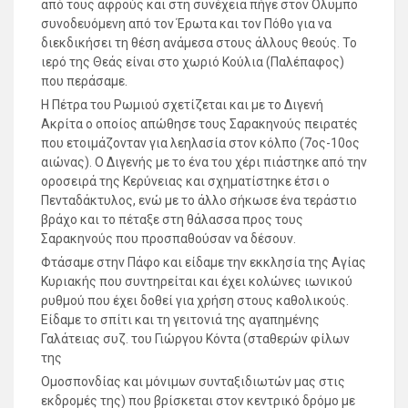
από τους αφρούς και στη συνέχεια πήγε στον Όλυμπο
συνοδευόμενη από τον Έρωτα και τον Πόθο για να
διεκδικήσει τη θέση ανάμεσα στους άλλους θεούς. Το
ιερό της Θεάς είναι στο χωριό Κούλια (Παλέπαφος)
που περάσαμε.
Η Πέτρα του Ρωμιού σχετίζεται και με το Διγενή
Ακρίτα ο οποίος απώθησε τους Σαρακηνούς πειρατές
που ετοιμάζονταν για λεηλασία στον κόλπο (7ος-10ος
αιώνας). Ο Διγενής με το ένα του χέρι πιάστηκε από την
οροσειρά της Κερύνειας και σχηματίστηκε έτσι ο
Πενταδάκτυλος, ενώ με το άλλο σήκωσε ένα τεράστιο
βράχο και το πέταξε στη θάλασσα προς τους
Σαρακηνούς που προσπαθούσαν να δέσουν.
Φτάσαμε στην Πάφο και είδαμε την εκκλησία της Αγίας
Κυριακής που συντηρείται και έχει κολώνες ιωνικού
ρυθμού που έχει δοθεί για χρήση στους καθολικούς.
Είδαμε το σπίτι και τη γειτονιά της αγαπημένης
Γαλάτειας συζ. του Γιώργου Κόντα (σταθερών φίλων
της
Ομοσπονδίας και μόνιμων συνταξιδιωτών μας στις
εκδρομές της) που βρίσκεται στον κεντρικό δρόμο με