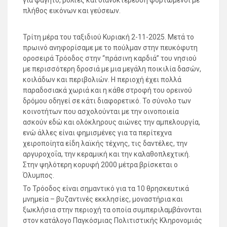
για φαγητό, βόλτες και διανυκτέρευση φορτωμένοι με
πλήθος εικόνων και γεύσεων.
Τρίτη μέρα του ταξιδιού Κυριακή 2-11-2025. Μετά το
πρωινό ανηφορίσαμε με το πούλμαν στην πευκόφυτη
οροσειρά Τρόοδος στην “πράσινη καρδιά” του νησιού
με περισσότερη δροσιά με μια μεγάλη ποικιλία δασών,
κοιλάδων και περιβολιών. Η περιοχή έχει πολλά
παραδοσιακά χωριά και η κάθε στροφή του ορεινού
δρόμου οδηγεί σε κάτι διαφορετικό. Το σύνολο των
κοινοτήτων που ασχολούνται με την οινοποιεία
ασκούν εδώ και ολόκληρους αιώνες την αμπελουργία,
ενώ άλλες είναι φημισμένες για τα περίτεχνα
χειροποίητα είδη λαϊκής τέχνης, τις δαντέλες, την
αργυροχοΐα, την κεραμική και την καλαθοπλεχτική.
Στην ψηλότερη κορυφή 2000 μέτρα βρίσκεται ο
Όλυμπος.
Το Τρόοδος είναι σημαντικό για τα 10 θρησκευτικά
μνημεία – βυζαντινές εκκλησίες, μοναστήρια και
ξωκλήσια στην περιοχή τα οποία συμπεριλαμβάνονται
στον κατάλογο Παγκόσμιας Πολιτιστικής Κληρονομιάς