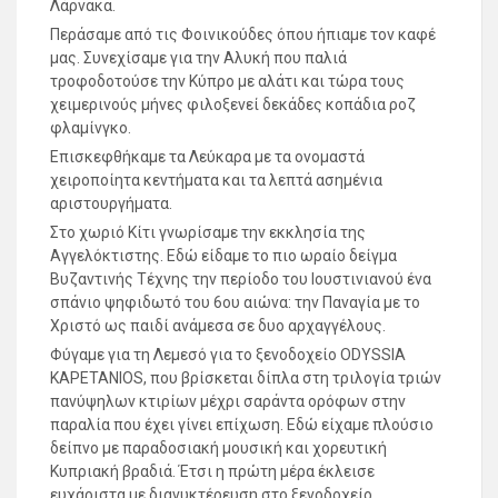
Λάρνακα.
Περάσαμε από τις Φοινικούδες όπου ήπιαμε τον καφέ
μας. Συνεχίσαμε για την Αλυκή που παλιά
τροφοδοτούσε την Κύπρο με αλάτι και τώρα τους
χειμερινούς μήνες φιλοξενεί δεκάδες κοπάδια ροζ
φλαμίνγκο.
Επισκεφθήκαμε τα Λεύκαρα με τα ονομαστά
χειροποίητα κεντήματα και τα λεπτά ασημένια
αριστουργήματα.
Στο χωριό Κίτι γνωρίσαμε την εκκλησία της
Αγγελόκτιστης. Εδώ είδαμε το πιο ωραίο δείγμα
Βυζαντινής Τέχνης την περίοδο του Ιουστινιανού ένα
σπάνιο ψηφιδωτό του 6ου αιώνα: την Παναγία με το
Χριστό ως παιδί ανάμεσα σε δυο αρχαγγέλους.
Φύγαμε για τη Λεμεσό για το ξενοδοχείο ΟDYSSIA
KAPETANIOS, που βρίσκεται δίπλα στη τριλογία τριών
πανύψηλων κτιρίων μέχρι σαράντα ορόφων στην
παραλία που έχει γίνει επίχωση. Εδώ είχαμε πλούσιο
δείπνο με παραδοσιακή μουσική και χορευτική
Κυπριακή βραδιά. Έτσι η πρώτη μέρα έκλεισε
ευχάριστα με διανυκτέρευση στο ξενοδοχείο.