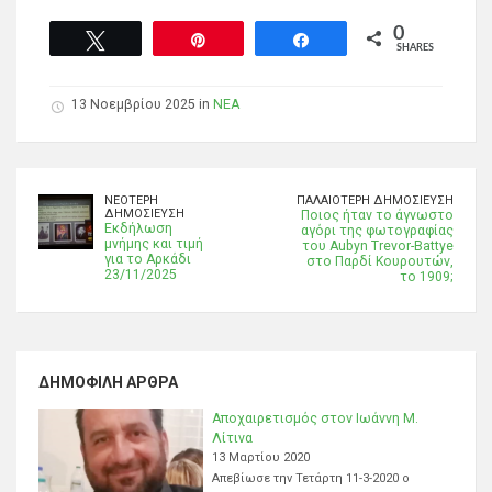
0
Tweet
Pin
Share
SHARES
13 Νοεμβρίου 2025 in
ΝΕΑ
ΝΕΌΤΕΡΗ
ΠΑΛΑΙΌΤΕΡΗ ΔΗΜΟΣΊΕΥΣΗ
ΔΗΜΟΣΊΕΥΣΗ
Ποιος ήταν το άγνωστο
Εκδήλωση
αγόρι της φωτογραφίας
μνήμης και τιμή
του Aubyn Trevor-Battye
για το Αρκάδι
στο Παρδί Κουρουτών,
23/11/2025
το 1909;
ΔΗΜΟΦΙΛΉ ΆΡΘΡΑ
Αποχαιρετισμός στον Ιωάννη Μ.
Λίτινα
13 Μαρτίου 2020
Απεβίωσε την Τετάρτη 11-3-2020 ο