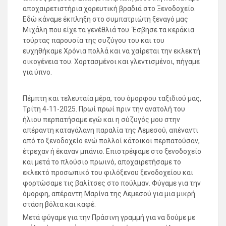
αποχαιρετιστήρια χορευτική βραδιά στο Ξενοδοχείο.
Εδώ κάναμε έκπληξη στο συμπατριώτη ξεναγό μας
Μιχάλη που είχε τα γενέθλιά του. Έσβησε τα κεράκια
τούρτας παρουσία της συζύγου του και του
ευχηθήκαμε Χρόνια πολλά και να χαίρεται την εκλεκτή
οικογένεια του. Χορτασμένοι και γλεντισμένοι, πήγαμε
για ύπνο.
Πέμπτη και τελευταία μέρα, του όμορφου ταξιδιού μας,
Τρίτη 4-11-2025. Πρωί πρωί πριν την ανατολή του
ήλιου περπατήσαμε εγώ και η σύζυγός μου στην
απέραντη καταγάλανη παραλία της Λεμεσού, απέναντι
από το ξενοδοχείο ενώ πολλοί κάτοικοι περπατούσαν,
έτρεχαν ή έκαναν μπάνιο. Επιστρέψαμε στο ξενοδοχείο
και μετά το πλούσιο πρωινό, αποχαιρετήσαμε το
εκλεκτό προσωπικό του φιλόξενου ξενοδοχείου και
φορτώσαμε τις βαλίτσες στο πούλμαν. Φύγαμε για την
όμορφη, απέραντη Μαρίνα της Λεμεσού για μια μικρή
στάση βόλτα και καφέ.
Μετά φύγαμε για την Πράσινη γραμμή για να δούμε με