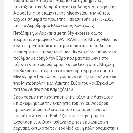
Σωματείων Επαρχίας Αμαρίου με αγαπημένους
συνταξιδιώτες Αμαριώτες και φίλους για το νησί της
Αφροδίτης το διαμάντι της Μεσογείου, την Κύπρο,
άρχισε σήμερα το πρωί της Παρασκευής 31-10-2025
από το Αεροδρόμιο Ελευθέριος Βενιζέλος.
Πετάξαμε για Λάρνακα με τη Sky express και το
τουριστικό γραφείο NOVA TRAVEL της Μίνας Μελή με
καλοκαιρινό καιρό και σε μια ώρα και είκοσι λεπτά
φτάσαμε στον προορισμό μας. Ακολούθως πήραμε το
πούλμαν με οδηγό τον Έβρο που μας περίμενε στο
πάρκινγκ του αεροδρομίου και με ξεναγό τον Μιχάλη
Τριβυζαδάκη, τουριστικό πράκτορα, Κρητικό από το
Μεσοχωριό Ηρακλείου, χωριανό του Πρωτοσύγκελου
της Μητρόπολης μας Λάμπης Συβρίτου και Σφακίων
πατέρα Αθανασίου Καραχάλιου.
Ξεκινήσαμε την περιήγηση στην πόλη της Λάρνακας.
Επισκεφθήκαμε την εκκλησία του Αγίου Λαζάρου
προσκυνήσαμε τα λείψανα του που τώρα είναι σε
ασημένια λάρνακα. Εδώ έζησε μετά την τριήμερο
ανάσταση του. Όταν πέθανε τάφηκε σε μαρμάρινη
λάρνακα κάτω από τον Ιερό Ναό και η πόλη ονομάστηκε