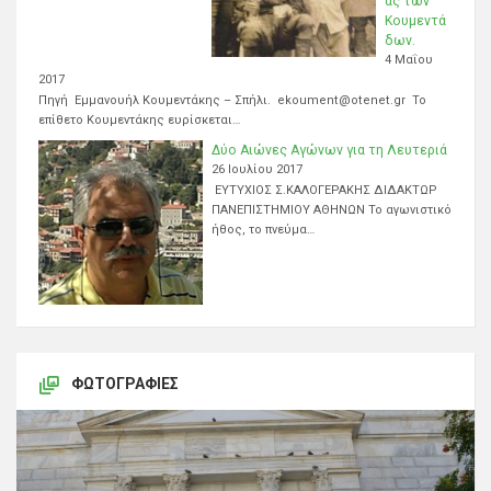
ας των
Κουμεντά
δων.
4 Μαΐου
2017
Πηγή Εμμανουήλ Κουμεντάκης – Σπήλι. ekoument@otenet.gr Το
επίθετο Κουμεντάκης ευρίσκεται…
Δύο Αιώνες Αγώνων για τη Λευτεριά
26 Ιουλίου 2017
ΕΥΤΥΧΙΟΣ Σ.ΚΑΛΟΓΕΡΑΚΗΣ ΔΙΔΑΚΤΩΡ
ΠΑΝΕΠΙΣΤΗΜΙΟΥ ΑΘΗΝΩΝ Το αγωνιστικό
ήθος, το πνεύμα…
ΦΩΤΟΓΡΑΦΊΕΣ