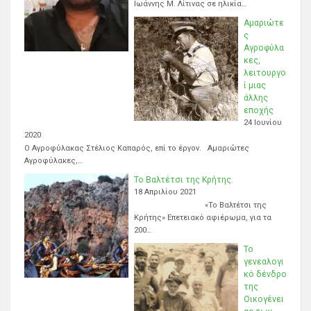
Ιωάννης Μ. Λίτινας σε ηλικία…
Αμαριώτε
ς
Αγροφύλα
κες,
λειτουργο
ί μιας
άλλης
εποχής
24 Ιουνίου
2020
Ο Αγροφύλακας Στέλιος Καπαρός, επί το έργον. Αμαριώτες
Αγροφύλακες,…
Το Βαλτέτσι της Κρήτης.
18 Απριλίου 2021
«Το Βαλτέτσι της
Κρήτης» Επετειακό αφιέρωμα, για τα
200…
Το
γενεαλογι
κό δένδρο
της
Οικογένει