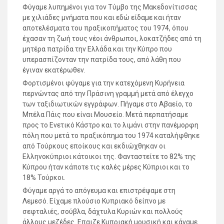
Φύγαμε λυπημένοι για τον Τύμβο της Μακεδονίτισσας
με χιλιάδες μνήματα που και εδώ είδαμε και ήταν
αποτελέσματα του πραξικοπήματος του 1974, όπου
έχασαν τη ζωή τους νέοι άνθρωποι, λοκατζήδες από τη
μητέρα πατρίδα την Ελλάδα και την Κύπρο που
υπερασπίζονταν την πατρίδα τους, από λάθη που
έγιναν εκατέρωθεν.
Φορτισμένοι φύγαμε για την κατεχόμενη Κυρήνεια
περνώντας από την Πράσινη γραμμή μετά από έλεγχο
των ταξιδιωτικών εγγράφων. Πήγαμε στο Αβαείο, το
Μπέλα Πάις που είναι Μουσείο. Μετά περπατήσαμε
προς το Ενετικό Κάστρο και το λιμάνι στην πανέμορφη
πόλη που μετά το πραξικόπημα του 1974 καταλήφθηκε
από Τούρκους εποίκους και εκδιώχθηκαν οι
Ελληνοκύπριοι κάτοικοι της. Φανταστείτε το 82% της
Κύπρου ήταν κάποτε τις καλές μέρες Κύπριοι και το
18% Τούρκοι.
Φύγαμε αργά το απόγευμα και επιστρέψαμε στη
Λεμεσό. Είχαμε πλούσιο Κυπριακό δείπνο με
σεφταλιές, σούβλα, δάχτυλα Κυριών και πολλούς
άλλους μεζέδες. Επαιζε Κυπριακή μουσική και κάναμε