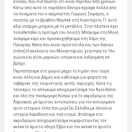
είσοδο, που πιστεύεται ότι είναι περίπου 600 χρόνων.
Κάτω από αυτό το παράξενο δέντρο έγραψε πολλά από
τα ποιήματα του ο αείμνηστος Γιώργος Σεφέρης, ο
ποιητής με το βραβείο Νόμπελ στη λογοτεχνία. Γι’ αυτό
εδώ υπάρχει μνημείο με το μετάλλιο. Στην πλατεία έχει
τοποθετηθεί η προτομή του ποιητή. Μπήκαμε στη Μονή
ανάψαμε κερί και προσευχηθήκαμε στη Χάρη της
Παναγίας Νάπα που είναι προστάτιδα και των δασών
(νάπα).Η εκκλησία του Μοναστηριού, χτίστηκε το 16ο
αιώνα και είναι μερικώς υπόγεια και λαξευμένη σε
βράχο.
Περπατήσαμε στο χωριό μέχρι το λιμάνι που τώρα
είναι πόλη και Δήμος και καθίσαμε για φαγητό σε
ταβέρνες της τουριστικής αυτής περιοχής. Κατά τις
τέσσερις το απόγευμα αποχαιρετίσαμε την Αγία Νάπα
και όλη την πανέμορφη Κύπρο για το αεροδρόμιο της
Λάρνακας με άριστες εντυπώσεις για τον ευλογημένο
αυτό ιστορικό τόπο που μυρίζει Ελλάδα με πλούσια
ιστορία παράδοση και πολιτισμό. Φτάσαμε στο
αεροδρόμιο αποχαιρετήσαμε ευχαριστώντας τον
εκλεκτό άριστο οδηγό Έβρο και τον εκλεκτό άριστο