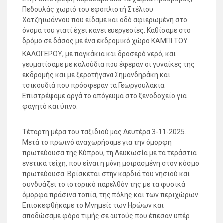
Πεδουλάς χωριό του εφοπλιστή Στέλιου
Χατζηιωάννου που είδαμε και οδό αφιερωμένη στο
όνομα του γιατί έχει κάνει ευεργεσίες. Καθίσαμε στο
δρόμο σε δάσος με ένα εκδρομικό χώρο ΚΑΜΠΙ ΤΟΥ
ΚΑΛΟΓΕΡΟΥ, με παγκάκια και δροσερό νερό, και
γευματίσαμε με καλούδια που έφεραν οι γυναίκες της
εκδρομής και με ξεροτήγανα Σημανδηράκη και
τσικουδιά που πρόσφεραν τα Γεωργουλάκια.
Επιστρέψαμε αργά το απόγευμα στο ξενοδοχείο για
φαγητό και ύπνο.
Τέταρτη μέρα του ταξιδιού μας Δευτέρα 3-11-2025.
Μετά το πρωινό αναχωρήσαμε για την όμορφη
πρωτεύουσα της Κύπρου, τη Λευκωσία με τα τεράστια
ενετικά τείχη, που είναι η μόνη μοιρασμένη στον κόσμο
πρωτεύουσα. Βρίσκεται στην καρδιά του νησιού και
συνδυάζει το ιστορικό παρελθόν της με τα φυσικά
όμορφα πράσινα τοπία, της πόλης και των περιχώρων.
Επισκεφθήκαμε το Μνημείο των Ηρώων και
αποδώσαμε φόρο τιμής σε αυτούς που έπεσαν υπέρ