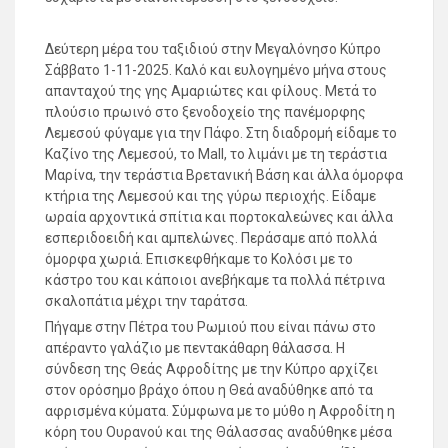
Δεύτερη μέρα του ταξιδιού στην Μεγαλόνησο Κύπρο
Σάββατο 1-11-2025. Καλό και ευλογημένο μήνα στους
απανταχού της γης Αμαριώτες και φίλους. Μετά το
πλούσιο πρωινό στο ξενοδοχείο της πανέμορφης
Λεμεσού φύγαμε για την Πάφο. Στη διαδρομή είδαμε το
Καζίνο της Λεμεσού, το Mall, το λιμάνι με τη τεράστια
Μαρίνα, την τεράστια Βρετανική Βάση και άλλα όμορφα
κτήρια της Λεμεσού και της γύρω περιοχής. Είδαμε
ωραία αρχοντικά σπίτια και πορτοκαλεώνες και άλλα
εσπεριδοειδή και αμπελώνες. Περάσαμε από πολλά
όμορφα χωριά. Επισκεφθήκαμε το Κολόσι με το
κάστρο του και κάποιοι ανεβήκαμε τα πολλά πέτρινα
σκαλοπάτια μέχρι την ταράτσα.
Πήγαμε στην Πέτρα του Ρωμιού που είναι πάνω στο
απέραντο γαλάζιο με πεντακάθαρη θάλασσα. Η
σύνδεση της Θεάς Αφροδίτης με την Κύπρο αρχίζει
στον ορόσημο βράχο όπου η Θεά αναδύθηκε από τα
αφρισμένα κύματα. Σύμφωνα με το μύθο η Αφροδίτη η
κόρη του Ουρανού και της Θάλασσας αναδύθηκε μέσα