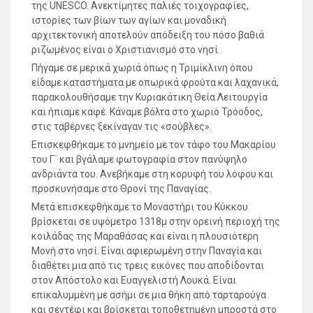
της UNESCO. Ανεκτίμητες παλιές τοιχογραφίες,
ιστορίες των βίων των αγίων και μοναδική
αρχιτεκτονική αποτελούν απόδειξη του πόσο βαθιά
ριζωμένος είναι ο Χριστιανισμό στο νησί.
Πήγαμε σε μερικά χωριά όπως η Τριμίκλινη όπου
είδαμε καταστήματα με οπωρικά φρούτα και λαχανικά,
παρακολουθήσαμε την Κυριακάτικη Θεία Λειτουργία
και ήπιαμε καφέ. Κάναμε βόλτα στο χωριό Τρόοδος,
στις ταβέρνες ξεκίναγαν τις «σούβλες».
Επισκεφθήκαμε το μνημείο με τον τάφο του Μακαρίου
του Γ΄ και βγάλαμε φωτογραφία στον πανύψηλο
ανδριάντα του. Ανεβήκαμε στη κορυφή του λόφου και
προσκυνήσαμε στο Θρονί της Παναγίας.
Μετά επισκεφθήκαμε το Μοναστήρι του Κύκκου
βρίσκεται σε υψόμετρο 1318μ στην ορεινή περιοχή της
κοιλάδας της Μαραθάσας και είναι η πλουσιότερη
Μονή στο νησί. Είναι αφιερωμένη στην Παναγία και
διαθέτει μια από τις τρεις εικόνες που αποδίδονται
στον Απόστολο και Ευαγγελιστή Λουκά. Είναι
επικαλυμμένη με ασήμι σε μια θήκη από ταρταρούγα
και σεντέφι και βρίσκεται τοποθετημένη μπροστά στο