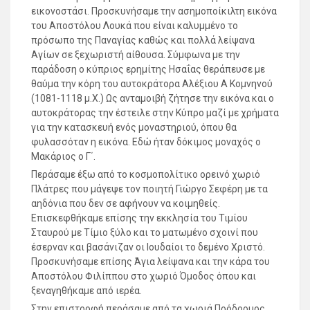
εικονοστάσι. Προσκυνήσαμε την ασημοποίκιλτη εικόνα
του Αποστόλου Λουκά που είναι καλυμμένο το
πρόσωπο της Παναγίας καθώς και πολλά λείψανα
Αγίων σε ξεχωριστή αίθουσα. Σύμφωνα με την
παράδοση ο κύπριος ερημίτης Ησαΐας θεράπευσε με
θαύμα την κόρη του αυτοκράτορα Αλέξιου Α Κομνηνού
(1081-1118 μ.Χ.) Ως ανταμοιβή ζήτησε την εικόνα και ο
αυτοκράτορας την έστειλε στην Κύπρο μαζί με χρήματα
για την κατασκευή ενός μοναστηριού, όπου θα
φυλασσόταν η εικόνα. Εδώ ήταν δόκιμος μοναχός ο
Μακάριος ο Γ΄.
Περάσαμε έξω από το κοσμοπολίτικο ορεινό χωριό
Πλάτρες που μάγεψε τον ποιητή Γιώργο Σεφέρη με τα
αηδόνια που δεν σε αφήνουν να κοιμηθείς.
Επισκεφθήκαμε επίσης την εκκλησία του Τιμίου
Σταυρού με Τίμιο ξύλο και το ματωμένο σχοινί που
έσερναν και βασάνιζαν οι Ιουδαίοι το δεμένο Χριστό.
Προσκυνήσαμε επίσης Άγια λείψανα και την κάρα του
Αποστόλου Φιλίππου στο χωριό Όμοδος όπου και
ξεναγηθήκαμε από ιερέα.
Στην επιστροφή περάσαμε από τα χωριά Πρόδρομος,