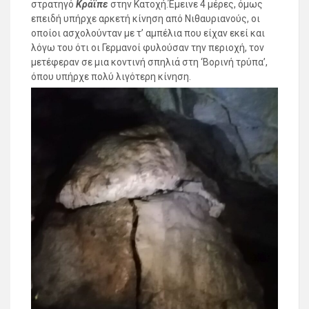
στρατηγό
Κράϊπε
στην Κατοχή.Έμεινε 4 μέρες, όμως
επειδή υπήρχε αρκετή κίνηση από Νιθαυριανούς, οι
οποίοι ασχολούνταν με τ’ αμπέλια που είχαν εκεί και
λόγω του ότι οι Γερμανοί φυλούσαν την περιοχή, τον
μετέφεραν σε μια κοντινή σπηλιά στη ‘Βορινή τρύπα’,
όπου υπήρχε πολύ λιγότερη κίνηση.