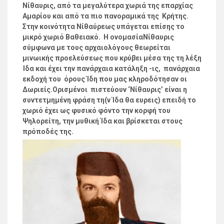
Νίθαυρις, από τα μεγαλύτερα χωριά της επαρχίας
Αμαρίου και από τα πιο πανοραμικά της Κρήτης.
Στην κοινότητα Νίθαύρεως υπάγεται επίσης το
μικρό χωριό Βαθειακό. Η ονομασίαΝίθαυρις
σύμφωνα με τους αρχαιολόγους θεωρείται
μινωικής προελεύσεως που κρύβει μέσα της τη λέξη
Ίδα και έχει την πανάρχαια κατάληξη -ις, πανάρχαια
εκδοχή του όρους Ίδη που μας κληροδότησαν οι
Δωριείς.Ορισμένοι πιστεύουν ‘Νίθαυρις’ είναι η
συντετμημένη φράση τη(ν Ίδα θα ευρεις) επειδή το
χωριό έχει ως φυσικό φόντο την κορφή του
Ψηλορείτη, την μυθική Ίδα και βρίσκεται στους
πρόποδές της.