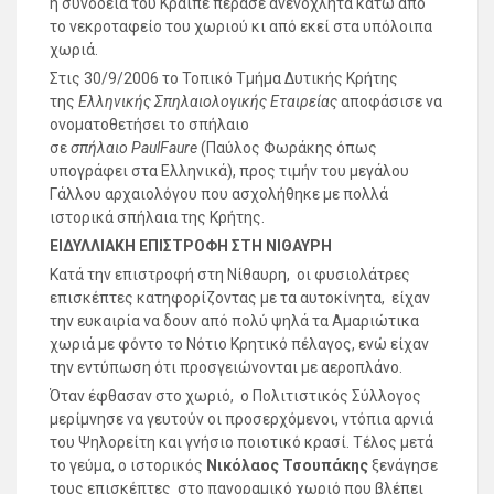
η συνοδεία του Κράιπε πέρασε ανενόχλητα κάτω από
το νεκροταφείο του χωριού κι από εκεί στα υπόλοιπα
χωριά.
Στις 30/9/2006 το Τοπικό Τμήμα Δυτικής Κρήτης
της
Ελληνικής Σπηλαιολογικής Εταιρείας
αποφάσισε να
ονοματοθετήσει το σπήλαιο
σε
σπήλαιο
PaulFaure
(Παύλος Φωράκης όπως
υπογράφει στα Ελληνικά), προς τιμήν του μεγάλου
Γάλλου αρχαιολόγου που ασχολήθηκε με πολλά
ιστορικά σπήλαια της Κρήτης.
ΕΙΔΥΛΛΙΑΚΗ ΕΠΙΣΤΡΟΦΗ ΣΤΗ ΝΙΘΑΥΡΗ
Κατά την επιστροφή στη Νίθαυρη, οι φυσιολάτρες
επισκέπτες κατηφορίζοντας με τα αυτοκίνητα, είχαν
την ευκαιρία να δουν από πολύ ψηλά τα Αμαριώτικα
χωριά με φόντο το Νότιο Κρητικό πέλαγος, ενώ είχαν
την εντύπωση ότι προσγειώνονται με αεροπλάνο.
Όταν έφθασαν στο χωριό, ο Πολιτιστικός Σύλλογος
μερίμνησε να γευτούν οι προσερχόμενοι, ντόπια αρνιά
του Ψηλορείτη και γνήσιο ποιοτικό κρασί. Τέλος μετά
το γεύμα, ο ιστορικός
Νικόλαος Τσουπάκης
ξενάγησε
τους επισκέπτες στο πανοραμικό χωριό που βλέπει