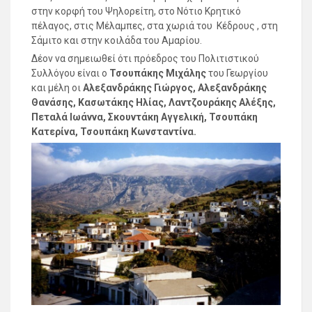
στην κορφή του Ψηλορείτη, στο Νότιο Κρητικό
πέλαγος, στις Μέλαμπες, στα χωριά του Κέδρους , στη
Σάμιτο και στην κοιλάδα του Αμαρίου.
Δέον να σημειωθεί ότι πρόεδρος του Πολιτιστικού
Συλλόγου είναι ο
Τσουπάκης Μιχάλης
του Γεωργίου
και μέλη οι
Αλεξανδράκης Γιώργος, Αλεξανδράκης
Θανάσης, Κασωτάκης Ηλίας, Λαντζουράκης Αλέξης,
Πεταλά Ιωάννα, Σκουντάκη Αγγελική, Τσουπάκη
Κατερίνα, Τσουπάκη Κωνσταντίνα.