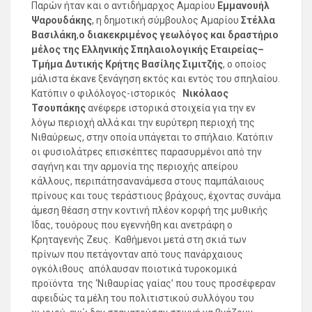
Παρών ήταν και ο αντιδήμαρχος Αμαρίου
Εμμανουήλ
Ψαρουδάκης
, η δημοτική σύμβουλος Αμαρίου
Στέλλα
Βασιλάκη
,
ο διακεκριμένος γεωλόγος και δραστήριο
μέλος της Ελληνικής Σπηλαιολογικής Εταιρείας–
Τμήμα Δυτικής Κρήτης
Βασίλης Σιμιτζής
, ο οποίος
μάλιστα έκανε ξενάγηση εκτός και εντός του σπηλαίου.
Κατόπιν ο φιλόλογος-ιστορικός
Νικόλαος
Τσουπάκης
ανέφερε ιστορικά στοιχεία για την εν
λόγω περιοχή αλλά και την ευρύτερη περιοχή της
Νιθαύρεως, στην οποία υπάγεται το σπήλαιο. Κατόπιν
οι φυσιολάτρες επισκέπτες παρασυρμένοι από την
σαγήνη και την αρμονία της περιοχής απείρου
κάλλους, περιπάτησανανάμεσα στους παμπάλαιους
πρίνους και τους τεράστιους βράχους, έχοντας συνάμα
άμεση θέαση στην κοντινή πλέον κορφή της μυθικής
Ίδας, τουόρους που εγεννήθη και ανετράφη ο
Κρηταγενής Ζευς. Καθήμενοι μετά στη σκιά των
πρίνων που πετάγονταν από τους πανάρχαιους
ογκόλιθους απόλαυσαν ποιοτικά τυροκομικά
προϊόντα της ‘Νιθαυρίας γαίας’ που τους προσέφεραν
αφειδώς τα μέλη του πολιτιστικού συλλόγου του