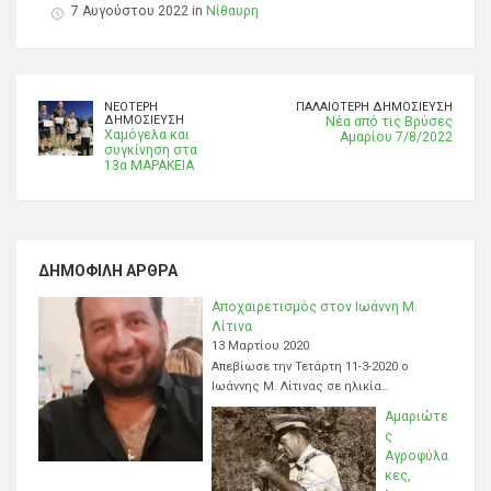
7 Αυγούστου 2022 in
Νίθαυρη
ΝΕΌΤΕΡΗ
ΠΑΛΑΙΌΤΕΡΗ ΔΗΜΟΣΊΕΥΣΗ
ΔΗΜΟΣΊΕΥΣΗ
Νέα από τις Βρύσες
Χαμόγελα και
Αμαρίου 7/8/2022
συγκίνηση στα
13α ΜΑΡΑΚΕΙΑ
ΔΗΜΟΦΙΛΉ ΆΡΘΡΑ
Αποχαιρετισμός στον Ιωάννη Μ.
Λίτινα
13 Μαρτίου 2020
Απεβίωσε την Τετάρτη 11-3-2020 ο
Ιωάννης Μ. Λίτινας σε ηλικία…
Αμαριώτε
ς
Αγροφύλα
κες,