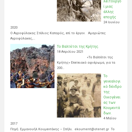
λειτουργο
ί μιας
άλλης
εποχής
24 Ιουνίου
2020
Ο Αγροφύλακας Στέλιος Καπαρός, επί το έργον. Αμαριώτες
Αγροφύλακες,…
Το Βαλτέτσι της Κρήτης.
18 Απριλίου 2021
«Το Βαλτέτσι της
Κρήτης» Επετειακό αφιέρωμα, για τα
200…
Το
γενεαλογι
κό δένδρο
της
Οικογένει
ας των
Κουμεντά
δων.
4 Μαΐου
2017
Πηγή Εμμανουήλ Κουμεντάκης – Σπήλι. ekoument@otenet.gr Το