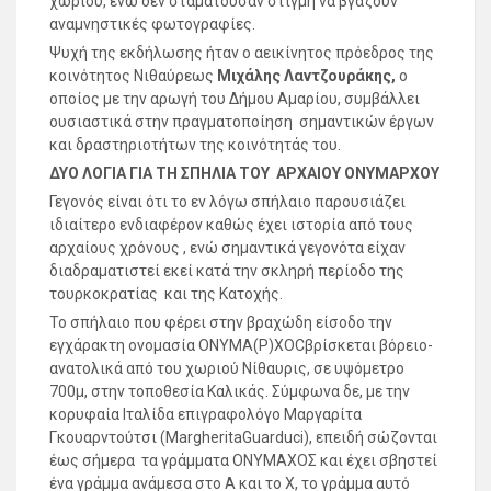
χωριού, ενώ δεν σταματούσαν στιγμή να βγάζουν
αναμνηστικές φωτογραφίες.
Ψυχή της εκδήλωσης ήταν ο αεικίνητος πρόεδρος της
κοινότητος Νιθαύρεως
Μιχάλης Λαντζουράκης,
ο
οποίος με την αρωγή του Δήμου Αμαρίου, συμβάλλει
ουσιαστικά στην πραγματοποίηση σημαντικών έργων
και δραστηριοτήτων της κοινότητάς του.
ΔΥΟ ΛΟΓΙΑ ΓΙΑ ΤΗ ΣΠΗΛΙΑ ΤΟΥ ΑΡΧΑΙΟΥ ΟΝΥΜΑΡΧΟΥ
Γεγονός είναι ότι το εν λόγω σπήλαιο παρουσιάζει
ιδιαίτερο ενδιαφέρον καθώς έχει ιστορία από τους
αρχαίους χρόνους , ενώ σημαντικά γεγονότα είχαν
διαδραματιστεί εκεί κατά την σκληρή περίοδο της
τουρκοκρατίας και της Κατοχής.
Το σπήλαιο που φέρει στην βραχώδη είσοδο την
εγχάρακτη ονομασία ΟΝΥΜΑ(Ρ)ΧΟCβρίσκεται βόρειο-
ανατολικά από του χωριού Νίθαυρις, σε υψόμετρο
700μ, στην τοποθεσία Καλικάς. Σύμφωνα δε, με την
κορυφαία Ιταλίδα επιγραφολόγο Μαργαρίτα
Γκουαρντούτσι (MargheritaGuarduci), επειδή σώζονται
έως σήμερα τα γράμματα ΟΝΥΜΑΧΟΣ και έχει σβηστεί
ένα γράμμα ανάμεσα στο Α και το Χ, το γράμμα αυτό