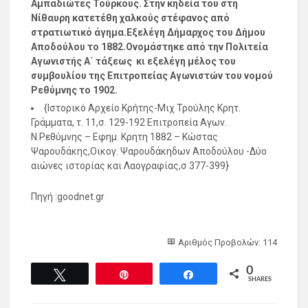
Αμπαδιώτες Τούρκους. Στην κηδεία του στη
Νίθαυρη κατετέθη χαλκούς στέφανος από
στρατιωτικό άγημα.Εξελέγη Δήμαρχος του Δήμου
Αποδούλου το 1882.Ονομάστηκε από την Πολιτεία
Αγωνιστής Α΄ τάξεως κι εξελέγη μέλος του
συμβουλίου της Επιτροπείας Αγωνιστών του νομού
Ρεθύμνης το 1902.
{Ιστορικό Αρχείο Κρήτης-Μιχ Τρούλης Κρητ.
Γράμματα, τ. 11,σ. 129-192 Επιτροπεία Αγων.
Ν.Ρεθύμνης – Εφημ. Κρητη 1882 – Κώστας
Ψαρουδάκης,Οικογ. Ψαρουδάκηδων Αποδούλου -Δύο
αιώνες ιστορίας και Λαογραφίας,σ 377-399}
Πηγή :goodnet.gr
Αριθμός Προβολών: 114
0
Tweet
Pin
Share
SHARES