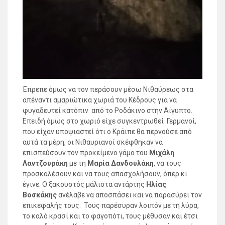
Έπρεπε όμως να τον περάσουν μέσω Νιθαύρεως στα
απέναντι αμαριώτικα χωριά του Κέδρους για να
φυγαδευτεί κατόπιν από το Ροδάκινο στην Αίγυπτο.
Επειδή όμως στο χωριό είχε συγκεντρωθεί Γερμανοί,
που είχαν υποψιαστεί ότι ο Κράιπε θα περνούσε από
αυτά τα μέρη, οι Νιθαυριανοί σκέφθηκαν να
επισπεύσουν τον προκείμενο γάμο του
Μιχάλη
Λαντζουράκη
με τη
Μαρία Δανδουλάκη
, να τους
προσκαλέσουν και να τους απασχολήσουν, όπερ κι
έγινε. Ο ξακουστός μάλιστα αντάρτης
Ηλίας
Βοσκάκης
ανέλαβε να αποσπάσει και να παρασύρει τον
επικεφαλής τους. Τους παρέσυραν λοιπόν με τη λύρα,
το καλό κρασί και το φαγοπότι, τους μέθυσαν και έτσι