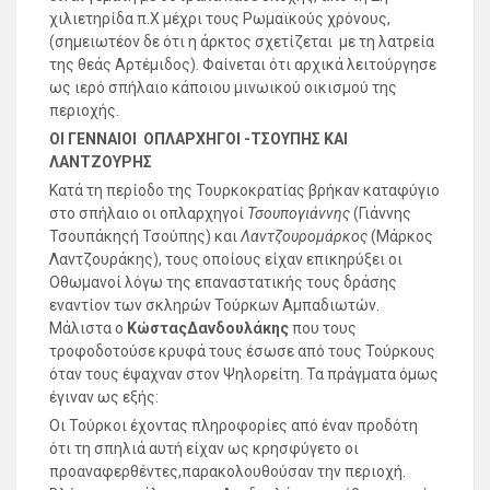
χιλιετηρίδα π.Χ μέχρι τους Ρωμαϊκούς χρόνους,
(σημειωτέον δε ότι η άρκτος σχετίζεται με τη λατρεία
της θεάς Αρτέμιδος). Φαίνεται ότι αρχικά λειτούργησε
ως ιερό σπήλαιο κάποιου μινωικού οικισμού της
περιοχής.
ΟΙ ΓΕΝΝΑΙΟΙ ΟΠΛΑΡΧΗΓΟΙ -ΤΣΟΥΠΗΣ ΚΑΙ
ΛΑΝΤΖΟΥΡΗΣ
Κατά τη περίοδο της Τουρκοκρατίας βρήκαν καταφύγιο
στο σπήλαιο οι οπλαρχηγοί
Τσουπογιάννης
(Γιάννης
Τσουπάκηςή Τσούπης) και
Λαντζουρομάρκος
(Μάρκος
Λαντζουράκης), τους οποίους είχαν επικηρύξει οι
Οθωμανοί λόγω της επαναστατικής τους δράσης
εναντίον των σκληρών Τούρκων Αμπαδιωτών.
Μάλιστα ο
ΚώσταςΔανδουλάκης
που τους
τροφοδοτούσε κρυφά τους έσωσε από τους Τούρκους
όταν τους έψαχναν στον Ψηλορείτη. Τα πράγματα όμως
έγιναν ως εξής:
Οι Τούρκοι έχοντας πληροφορίες από έναν προδότη
ότι τη σπηλιά αυτή είχαν ως κρησφύγετο οι
προαναφερθέντες,παρακολουθούσαν την περιοχή.