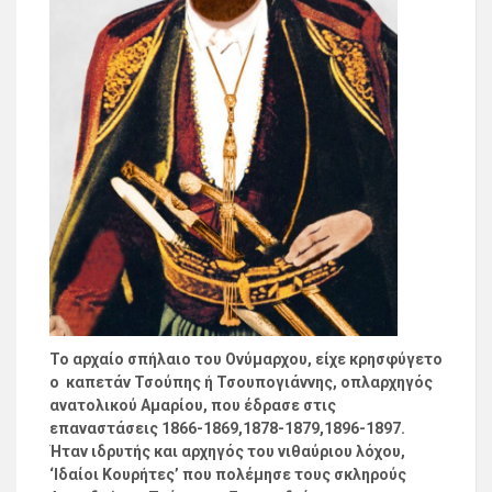
Το αρχαίο σπήλαιο του Ονύμαρχου, είχε κρησφύγετο
ο καπετάν Τσούπης ή Τσουπογιάννης, οπλαρχηγός
ανατολικού Αμαρίου, που έδρασε στις
επαναστάσεις 1866-1869,1878-1879,1896-1897.
Ήταν ιδρυτής και αρχηγός του νιθαύριου λόχου,
‘Ιδαίοι Κουρήτες’ που πολέμησε τους σκληρούς