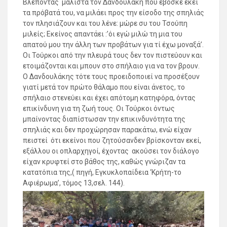
Βλέποντας μάλιστα τον Δανδουλάκη που έβοσκε εκεί
τα πρόβατά του, να μιλάει προς την είσοδο της σπηλιάς
τον πλησιάζουν και του λένε: μώρε συ του Τσούπη
μιλείς; Εκείνος απαντάει :’όι εγώ μιλώ τη μια του
απατού μου την άλλη των προβάτων για τί έχω μοναξά’.
Οι Τούρκοι από την πλευρά τους δεν τον πιστεύουν και
ετοιμάζονται και μπουν στο σπήλαιο για να τον βρουν.
Ο Δανδουλάκης τότε τους προειδοποιεί να προσέξουν
γιατί μετά τον πρώτο θάλαμο που είναι άνετος, το
σπήλαιο στενεύει και έχει απότομη κατηφόρα, όντας
επικίνδυνη για τη ζωή τους. Οι Τούρκοι όντως
μπαίνοντας διαπίστωσαν την επικινδυνότητα της
σπηλιάς και δεν προχώρησαν παρακάτω, ενώ είχαν
πειστεί ότι εκείνοι που ζητούσανδεν βρίσκονταν εκεί,
εξάλλου οι οπλαρχηγοί, έχοντας ακούσει τον διάλογο
είχαν κρυφτεί στο βάθος της, καθώς γνώριζαν τα
κατατόπια της,( πηγή, Εγκυκλοπαίδεια ‘Κρήτη-το
Αφιέρωμα’, τόμος 13,σελ. 144).