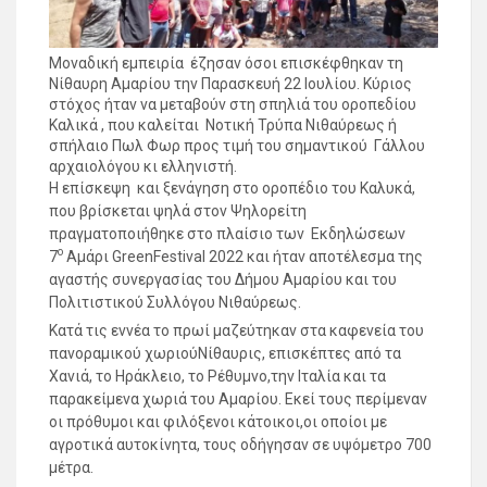
Μοναδική εμπειρία έζησαν όσοι επισκέφθηκαν τη
Νίθαυρη Αμαρίου την Παρασκευή 22 Ιουλίου. Κύριος
στόχος ήταν να μεταβούν στη σπηλιά του oροπεδίου
Καλικά , που καλείται Νοτική Τρύπα Νιθαύρεως ή
σπήλαιο Πωλ Φωρ προς τιμή του σημαντικού Γάλλου
αρχαιολόγου κι ελληνιστή.
Η επίσκεψη και ξενάγηση στο οροπέδιο του Καλυκά,
που βρίσκεται ψηλά στον Ψηλορείτη
πραγματοποιήθηκε στο πλαίσιο των Εκδηλώσεων
ο
7
Αμάρι GreenFestival 2022 και ήταν αποτέλεσμα της
αγαστής συνεργασίας του Δήμου Αμαρίου και του
Πολιτιστικού Συλλόγου Νιθαύρεως.
Κατά τις εννέα το πρωί μαζεύτηκαν στα καφενεία του
πανοραμικού χωριούΝίθαυρις, επισκέπτες από τα
Χανιά, το Ηράκλειο, το Ρέθυμνο,την Ιταλία και τα
παρακείμενα χωριά του Αμαρίου. Εκεί τους περίμεναν
οι πρόθυμοι και φιλόξενοι κάτοικοι,οι οποίοι με
αγροτικά αυτοκίνητα, τους οδήγησαν σε υψόμετρο 700
μέτρα.