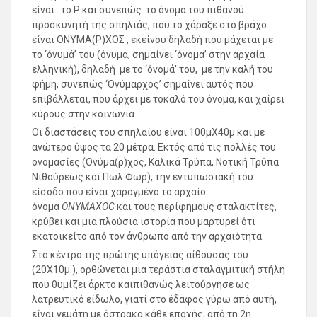
είναι το Ρ και συνεπώς το όνομα του πιθανού
προσκυνητή της σπηλιάς, που το χάραξε στο βράχο
είναι ΟΝΥΜΑ(Ρ)ΧΟΣ , εκείνου δηλαδή που μάχεται με
το ‘όνυμά’ του (όνυμα, σημαίνει ‘όνομα’ στην αρχαία
ελληνική), δηλαδή με το ‘όνομά’ του, με την καλή του
φήμη, συνεπώς ‘Ονύμαρχος’ σημαίνει αυτός που
επιβάλλεται, που άρχει με τοκαλό του όνομα, και χαίρει
κύρους στην κοινωνία.
Οι διαστάσεις του σπηλαίου είναι 100μΧ40μ και με
ανώτερο ύψος τα 20 μέτρα. Εκτός από τις πολλές του
ονομασίες (Ονύμα(ρ)χος, Καλικά Τρύπα, Νοτική Τρύπα
Νιθαύρεως και Πωλ Φωρ), την εντυπωσιακή του
είσοδο που είναι χαραγμένο το αρχαίο
όνομα
ONYMAXOC
και τους περίφημους σταλακτίτες,
κρύβει και μια πλούσια ιστορία που μαρτυρεί ότι
εκατοικείτο από τον άνθρωπο από την αρχαιότητα.
Στο κέντρο της πρώτης υπόγειας αίθουσας του
(20Χ10μ.), ορθώνεται μια τεράστια σταλαγμιτική στήλη
που θυμίζει άρκτο καιπιθανώς λειτούργησε ως
λατρευτικό είδωλο, γιατί στο έδαφος γύρω από αυτή,
είναι γεμάτη με όστρακα κάθε εποχής, από τη 2η