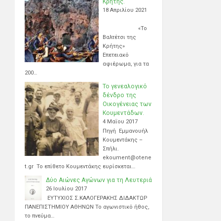
Κρήτης.
18 Απριλίου 2021
«Το
Βαλτέτσι της
Κρήτης»
Επετειακό
αφιέρωμα, για τα
200…
Το γενεαλογικό
δένδρο της
Οικογένειας των
Κουμεντάδων.
4 Μαΐου 2017
Πηγή Εμμανουήλ
Κουμεντάκης –
Σπήλι.
ekoument@otene
t.gr Το επίθετο Κουμεντάκης ευρίσκεται…
Δύο Αιώνες Αγώνων για τη Λευτεριά
26 Ιουλίου 2017
ΕΥΤΥΧΙΟΣ Σ.ΚΑΛΟΓΕΡΑΚΗΣ ΔΙΔΑΚΤΩΡ
ΠΑΝΕΠΙΣΤΗΜΙΟΥ ΑΘΗΝΩΝ Το αγωνιστικό ήθος,
το πνεύμα…