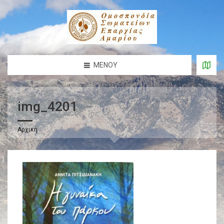
ΜΕΝΟΎ
img_4201
Αρχική