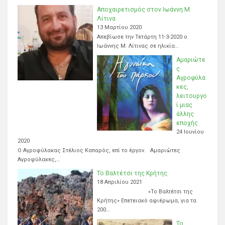
Αποχαιρετισμός στον Ιωάννη Μ.
Λίτινα
13 Μαρτίου 2020
Απεβίωσε την Τετάρτη 11-3-2020 ο
Ιωάννης Μ. Λίτινας σε ηλικία…
Αμαριώτε
ς
Αγροφύλα
κες,
λειτουργο
ί μιας
άλλης
εποχής
24 Ιουνίου
2020
Ο Αγροφύλακας Στέλιος Καπαρός, επί το έργον. Αμαριώτες
Αγροφύλακες,…
Το Βαλτέτσι της Κρήτης.
18 Απριλίου 2021
«Το Βαλτέτσι της
Κρήτης» Επετειακό αφιέρωμα, για τα
200…
Το