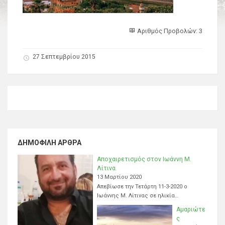
Αριθμός Προβολών: 3
27 Σεπτεμβρίου 2015
ΔΗΜΟΦΙΛΉ ΆΡΘΡΑ
Αποχαιρετισμός στον Ιωάννη Μ.
Λίτινα
13 Μαρτίου 2020
Απεβίωσε την Τετάρτη 11-3-2020 ο
Ιωάννης Μ. Λίτινας σε ηλικία…
Αμαριώτε
ς