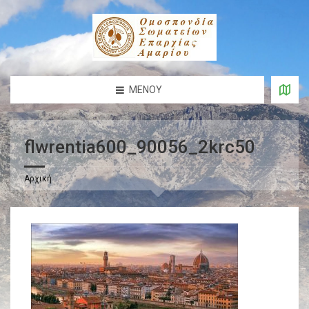
ΜΕΝΟΎ
flwrentia600_90056_2krc50
Αρχική