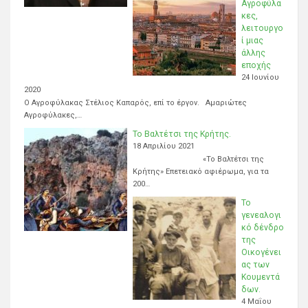
Αγροφύλα
κες,
λειτουργο
ί μιας
άλλης
εποχής
24 Ιουνίου
2020
Ο Αγροφύλακας Στέλιος Καπαρός, επί το έργον. Αμαριώτες
Αγροφύλακες,…
Το Βαλτέτσι της Κρήτης.
18 Απριλίου 2021
«Το Βαλτέτσι της
Κρήτης» Επετειακό αφιέρωμα, για τα
200…
Το
γενεαλογι
κό δένδρο
της
Οικογένει
ας των
Κουμεντά
δων.
4 Μαΐου