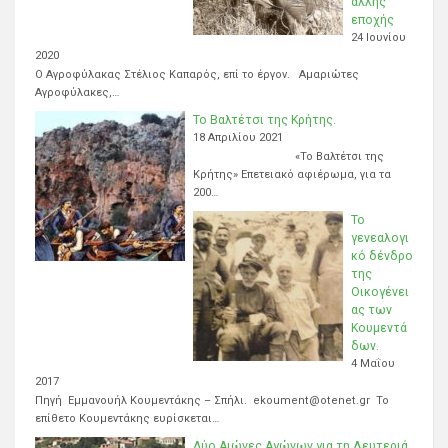
άλλης
εποχής
24 Ιουνίου
2020
Ο Αγροφύλακας Στέλιος Καπαρός, επί το έργον. Αμαριώτες
Αγροφύλακες,…
Το Βαλτέτσι της Κρήτης.
18 Απριλίου 2021
«Το Βαλτέτσι της
Κρήτης» Επετειακό αφιέρωμα, για τα
200…
Το
γενεαλογι
κό δένδρο
της
Οικογένει
ας των
Κουμεντά
δων.
4 Μαΐου
2017
Πηγή Εμμανουήλ Κουμεντάκης – Σπήλι. ekoument@otenet.gr Το
επίθετο Κουμεντάκης ευρίσκεται…
Δύο Αιώνες Αγώνων για τη Λευτεριά