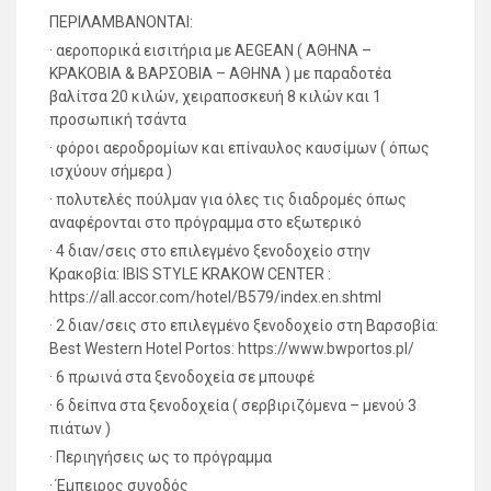
ΠΕΡΙΛΑΜΒΑΝΟΝΤΑΙ:
· αεροπορικά εισιτήρια με ΑΕGEAN ( ΑΘΗΝΑ –
KΡΑΚΟΒΙΑ & ΒΑΡΣΟΒΙΑ – ΑΘΗΝΑ ) με παραδοτέα
βαλίτσα 20 κιλών, χειραποσκευή 8 κιλών και 1
προσωπική τσάντα
· φόροι αεροδρομίων και επίναυλος καυσίμων ( όπως
ισχύουν σήμερα )
· πολυτελές πούλμαν για όλες τις διαδρομές όπως
αναφέρονται στο πρόγραμμα στο εξωτερικό
· 4 διαν/σεις στο επιλεγμένο ξενοδοχείο στην
Κρακοβία: IBIS STYLE KRAKOW CENTER :
https://all.accor.com/hotel/B579/index.en.shtml
· 2 διαν/σεις στο επιλεγμένο ξενοδοχείο στη Βαρσοβία:
Best Western Hotel Portos: https://www.bwportos.pl/
· 6 πρωινά στα ξενοδοχεία σε μπουφέ
· 6 δείπνα στα ξενοδοχεία ( σερβιριζόμενα – μενού 3
πιάτων )
· Περιηγήσεις ως το πρόγραμμα
· Έμπειρος συνοδός