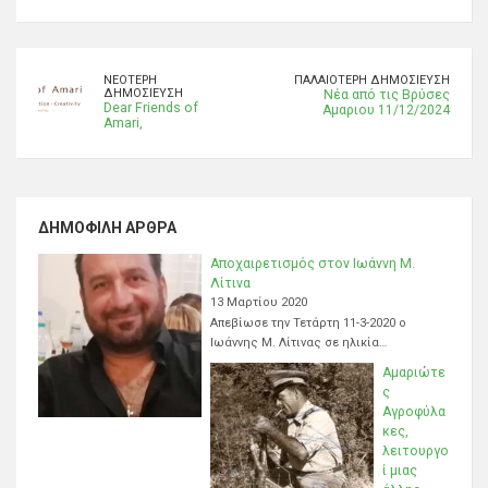
ΝΕΌΤΕΡΗ
ΠΑΛΑΙΌΤΕΡΗ ΔΗΜΟΣΊΕΥΣΗ
ΔΗΜΟΣΊΕΥΣΗ
Νέα από τις Βρύσες
Dear Friends of
Αμαριου 11/12/2024
Amari,
ΔΗΜΟΦΙΛΉ ΆΡΘΡΑ
Αποχαιρετισμός στον Ιωάννη Μ.
Λίτινα
13 Μαρτίου 2020
Απεβίωσε την Τετάρτη 11-3-2020 ο
Ιωάννης Μ. Λίτινας σε ηλικία…
Αμαριώτε
ς
Αγροφύλα
κες,
λειτουργο
ί μιας