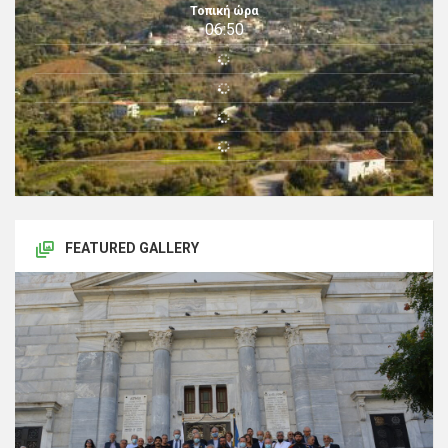
Τοπική ώρα
06:50
FEATURED GALLERY