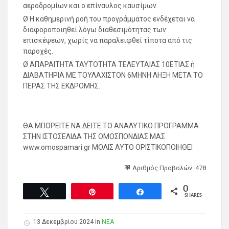
αεροδρομίων και ο επίναυλος καυσίμων.
Ø Η καθημερινή ροή του προγράμματος ενδέχεται να
διαφοροποιηθεί λόγω διαθεσιμότητας των
επισκέψεων, χωρίς να παραλειφθεί τίποτα από τις
παροχές.
Ø ΑΠΑΡΑΙΤΗΤΑ ΤΑΥΤΟΤΗΤΑ ΤΕΛΕΥΤΑΙΑΣ 10ΕΤΙΑΣ ή
ΔΙΑΒΑΤΗΡΙΑ ΜΕ ΤΟΥΛΑΧΙΣΤΟΝ 6ΜΗΝΗ ΛΗΞΗ ΜΕΤΑ ΤΟ
ΠΕΡΑΣ ΤΗΣ ΕΚΔΡΟΜΗΣ.
ΘΑ ΜΠΟΡΕΙΤΕ ΝΑ ΔΕΙΤΕ ΤΟ ΑΝΑΛΥΤΙΚO ΠΡΟΓΡΑΜΜΑ
ΣΤΗΝ ΙΣΤΟΣΕΛΙΔΑ ΤΗΣ ΟΜΟΣΠΟΝΔΙΑΣ ΜΑΣ
www.omospamari.gr ΜΟΛΙΣ ΑΥΤΟ ΟΡΙΣΤΙΚΟΠΟΙΗΘΕΙ
Αριθμός Προβολών: 478
0
Tweet
Pin
Share
SHARES
13 Δεκεμβρίου 2024 in
ΝΕΑ