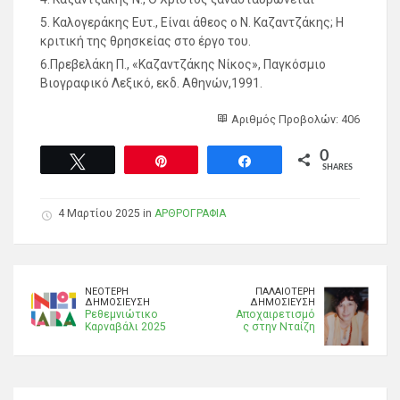
5. Καλογεράκης Ευτ., Είναι άθεος ο Ν. Καζαντζάκης; Η
κριτική της θρησκείας στο έργο του.
6.Πρεβελάκη Π., «Καζαντζάκης Νίκος», Παγκόσμιο
Βιογραφικό Λεξικό, εκδ. Αθηνών,1991.
Αριθμός Προβολών: 406
0
Tweet
Pin
Share
SHARES
4 Μαρτίου 2025 in
ΑΡΘΡΟΓΡΑΦΙΑ
ΝΕΌΤΕΡΗ
ΠΑΛΑΙΌΤΕΡΗ
ΔΗΜΟΣΊΕΥΣΗ
ΔΗΜΟΣΊΕΥΣΗ
Ρεθεμνιώτικο
Αποχαιρετισμό
Καρναβάλι 2025
ς στην Νταίζη