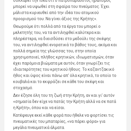
συλλάβει την ιδέα ότι ο πατροπαράδοτος ηρωισμός
μπορεί να υψωθεί στη σφαίρα του πνεύματος. Έχει
μάλιστα κυριευθεί από την ιδέα του ατομικού
προορισμού του. Να γίνει άξιος της Κρήτης».
Θεωρούμε ότι πολλά από τα έργα του μπορεί ο
μελετητής του, να τα αντιληφθεί καλύτερα και
πληρέστερα, να διεισδύσει στο μεδούλι της σκέψης
του, να αντιληφθεί ενορατικά το βάθος τους, ακόμα και
πολλά σημεία της γλώσσας του, στην οποία
χρησιμοποιεί, πλήθος κρητικών, ιδιωματισμών, όταν
έχει παρόμοια βιώματα με αυτόν, όταν γνωρίζει τις
ιδιαιτερότητες του κρητικού ήθους. Το καζαντζακικό
ήθος και ύφος είναι πάνω απ’ όλα κρητικό, το οποίο το
κουβαλά και το εκφράζει σε κάθε του σκέψη και
στοχασμό.
Δεν έζησε όλη του τη ζωή στην Κρήτη, αν και γι’ αυτόν
«σημασία δεν είχε να πατάς την Κρήτη αλλά να σε πατά
η Κρήτη», όπου και να είσαι.
Κατέφευγε εκεί κάθε φορά που ήθελε να φορτίσει τις
πνευματικές του μπαταρίες, «να πάρει φόρα» για
μεγάλα πνευματικά άλματα.