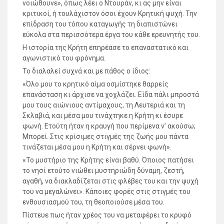
νοιώθουνε», όπως λέει ο Ντουράν, κι ας μην είναι
κριτικοί, ή τουλάχιστον όσοι έχουν Κρητική ψυχή. Την
επίδραση του τόπου καταγωγής τη διαπιστώνει
εύκολα στα περισσότερα έργα του κάθε ερευνητής του.
Η ιστορία της Κρήτη επηρέασε το επαναστατικό και
αγωνιστικό του φρόνημα.
Το διαλαλεί συχνά και με πάθος ο ίδιος:
«Όλο μου το κρητικό αίμα οσμίστηκε θαρρείς
επανάσταση κι άρχισε να χοχλάζει. Είδα πάλι μπροστά
μου τους αιώνιους αντίμαχους, τη Λευτεριά και τη
Σκλαβιά, και μέσα μου τινάχτηκε η Κρήτη κι έσυρε
φωνή. Ετούτη ήταν η κραυγή που περίμενα ν’ ακούσω;
Μπορεί. Στις κρίσιμες στιγμές της ζωής μου πάντα
τινάζεται μέσα μου η Κρήτη και σέρνει φωνή».
«Το μυστήριο της Κρήτης είναι βαθύ. Όποιος πατήσει
το νησί ετούτο νιώθει μυστηριώδη δύναμη, ζεστή,
αγαθή, να διακλαδίζεται στις φλέβες του και την ψυχή
του να μεγαλώνει». Κάποιες φορές στις στιγμές του
ενθουσιασμού του, τη θεοποιούσε μέσα του.
Πίστευε πως ήταν χρέος του να μεταφέρει το κρυφό