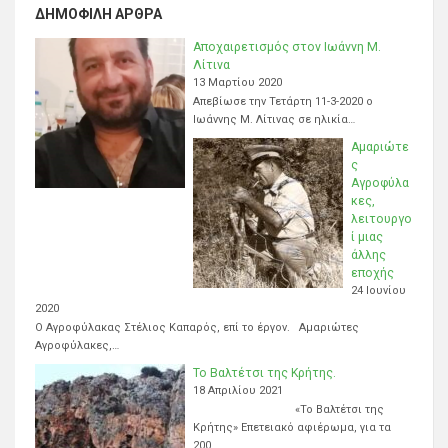
ΔΗΜΟΦΙΛΉ ΆΡΘΡΑ
Αποχαιρετισμός στον Ιωάννη Μ.
Λίτινα
13 Μαρτίου 2020
Απεβίωσε την Τετάρτη 11-3-2020 ο
Ιωάννης Μ. Λίτινας σε ηλικία…
Αμαριώτε
ς
Αγροφύλα
κες,
λειτουργο
ί μιας
άλλης
εποχής
24 Ιουνίου
2020
Ο Αγροφύλακας Στέλιος Καπαρός, επί το έργον. Αμαριώτες
Αγροφύλακες,…
Το Βαλτέτσι της Κρήτης.
18 Απριλίου 2021
«Το Βαλτέτσι της
Κρήτης» Επετειακό αφιέρωμα, για τα
200…