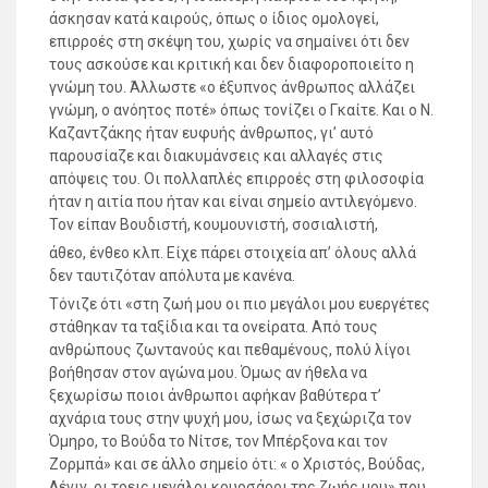
άσκησαν κατά καιρούς, όπως ο ίδιος ομολογεί,
επιρροές στη σκέψη του, χωρίς να σημαίνει ότι δεν
τους ασκούσε και κριτική και δεν διαφοροποιείτο η
γνώμη του. Άλλωστε «ο έξυπνος άνθρωπος αλλάζει
γνώμη, ο ανόητος ποτέ» όπως τονίζει ο Γκαίτε. Και ο Ν.
Καζαντζάκης ήταν ευφυής άνθρωπος, γι’ αυτό
παρουσίαζε και διακυμάνσεις και αλλαγές στις
απόψεις του. Οι πολλαπλές επιρροές στη φιλοσοφία
ήταν η αιτία που ήταν και είναι σημείο αντιλεγόμενο.
Τον είπαν Βουδιστή, κουμουνιστή, σοσιαλιστή,
άθεο, ένθεο κλπ. Είχε πάρει στοιχεία απ’ όλους αλλά
δεν ταυτιζόταν απόλυτα με κανένα.
Τόνιζε ότι «στη ζωή μου οι πιο μεγάλοι μου ευεργέτες
στάθηκαν τα ταξίδια και τα ονείρατα. Από τους
ανθρώπους ζωντανούς και πεθαμένους, πολύ λίγοι
βοήθησαν στον αγώνα μου. Όμως αν ήθελα να
ξεχωρίσω ποιοι άνθρωποι αφήκαν βαθύτερα τ’
αχνάρια τους στην ψυχή μου, ίσως να ξεχώριζα τον
Όμηρο, το Βούδα το Νίτσε, τον Μπέρξονα και τον
Ζορμπά» και σε άλλο σημείο ότι: « ο Χριστός, Βούδας,
Λένιν, οι τρεις μεγάλοι κουρσάροι της ζωής μου» που