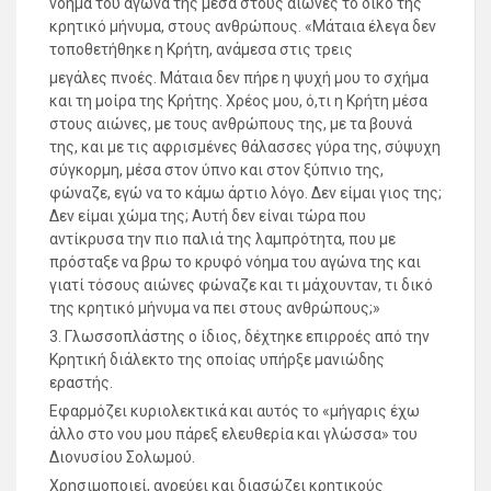
νόημα του αγώνα της μέσα στους αιώνες το δικό της
κρητικό μήνυμα, στους ανθρώπους. «Μάταια έλεγα δεν
τοποθετήθηκε η Κρήτη, ανάμεσα στις τρεις
μεγάλες πνοές. Μάταια δεν πήρε η ψυχή μου το σχήμα
και τη μοίρα της Κρήτης. Χρέος μου, ό,τι η Κρήτη μέσα
στους αιώνες, με τους ανθρώπους της, με τα βουνά
της, και με τις αφρισμένες θάλασσες γύρα της, σύψυχη
σύγκορμη, μέσα στον ύπνο και στον ξύπνιο της,
φώναζε, εγώ να το κάμω άρτιο λόγο. Δεν είμαι γιος της;
Δεν είμαι χώμα της; Αυτή δεν είναι τώρα που
αντίκρυσα την πιο παλιά της λαμπρότητα, που με
πρόσταξε να βρω το κρυφό νόημα του αγώνα της και
γιατί τόσους αιώνες φώναζε και τι μάχουνταν, τι δικό
της κρητικό μήνυμα να πει στους ανθρώπους;»
3. Γλωσσοπλάστης ο ίδιος, δέχτηκε επιρροές από την
Κρητική διάλεκτο της οποίας υπήρξε μανιώδης
εραστής.
Εφαρμόζει κυριολεκτικά και αυτός το «μήγαρις έχω
άλλο στο νου μου πάρεξ ελευθερία και γλώσσα» του
Διονυσίου Σολωμού.
Χρησιμοποιεί, αγρεύει και διασώζει κρητικούς