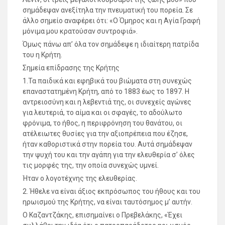
σημάδεψαν ανεξίτηλα την πνευματική του πορεία. Σε
άλλο σημείο αναφέρει ότι: «Ο Όμηρος και η Αγία Γραφή
μόνιμα μου κρατούσαν συντροφιά».
Όμως πάνω απ’ όλα τον σημάδεψε η ιδιαίτερη πατρίδα
του η Κρήτη.
Σημεία επίδρασης της Κρήτης
1.Τα παιδικά και εφηβικά του βιώματα στη συνεχώς
επαναστατημένη Κρήτη, από το 1883 έως το 1897. Η
αντρειοσύνη και η λεβεντιά της, οι συνεχείς αγώνες
για λευτεριά, το αίμα και οι σφαγές, το αδούλωτο
φρόνιμα, το ήθος, η περιφρόνηση του θανάτου, oι
ατέλειωτες θυσίες για την αξιοπρέπεια που έζησε,
ήταν καθοριστικά στην πορεία του. Αυτά σημάδεψαν
την ψυχή του και την αγάπη για την ελευθερία σ’ όλες
τις μορφές της, την οποία συνεχώς υμνεί.
Ήταν ο λογοτέχνης της ελευθερίας.
2. Ήθελε να είναι άξιος εκπρόσωπος του ήθους και του
ηρωισμού της Κρήτης, να είναι ταυτόσημος μ’ αυτήν.
Ο Καζαντζάκης, επισημαίνει ο Πρεβελάκης, «Έχει