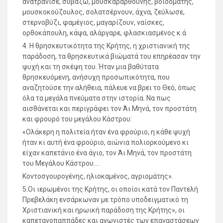
ανατράνισε, συβάζω, μουσκαραρθούνης, βοϊδομάτης,
μουσκοκούζουλος, σολατσέρνουν, άχνα, ζεύλωσε,
στερνοβύζι, φαμέγιος, μαγαρίζουν, ναίσκες,
ορθοκάπουλη, κάψα, αλάργαρε, φλασκιασμένος κ.ά
4. Η θρησκευτικότητα της Κρήτης, η χριστιανική της
παράδοση, τα θρησκευτικά βιώματά του επηρέασαν την
ψυχή και τη σκέψη του. Ήταν μια βαθύτατα
θρησκευόμενη, ανήσυχη προσωπικότητα, που
αναζητούσε την αλήθεια, πάλευε να βρει το Θεό, όπως
όλα τα μεγάλα πνεύματα στην ιστορία. Να πως
αισθάνεται και περιγράφει τον Άι Μηνά, τον προστάτη
και φρουρό του μεγάλου Κάστρου:
«Ολάκερη η πολιτεία ήταν ένα φρούριο, η κάθε ψυχή
ήταν κι αυτή ένα φρούριο, αιώνια πολιορκούμενο κι
είχαν καπετάνιο ένα άγιο, τον Άι Μηνά, τον προστάτη
του Μεγάλου Κάστρου….
Κοντοσγουρογένης, ηλιοκαμένος, αγριομάτης».
5.Οι ιερωμένοι της Κρήτης, οι οποίοι κατά τον Παντελή
Πρεβελάκη ενσάρκωναν με τρόπο υποδειγματικό τη
Χριστιανική και ηρωική παράδοση της Κρήτης», οι
καπετανοπαππάδες και αγωνιστές των επαναστάσεων