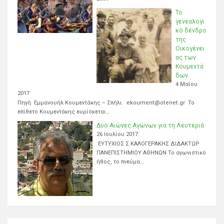
Το
γενεαλογι
κό δένδρο
της
Οικογένει
ας των
Κουμεντά
δων.
4 Μαΐου
2017
Πηγή Εμμανουήλ Κουμεντάκης – Σπήλι. ekoument@otenet.gr Το
επίθετο Κουμεντάκης ευρίσκεται…
Δύο Αιώνες Αγώνων για τη Λευτεριά
26 Ιουλίου 2017
ΕΥΤΥΧΙΟΣ Σ.ΚΑΛΟΓΕΡΑΚΗΣ ΔΙΔΑΚΤΩΡ
ΠΑΝΕΠΙΣΤΗΜΙΟΥ ΑΘΗΝΩΝ Το αγωνιστικό
ήθος, το πνεύμα…