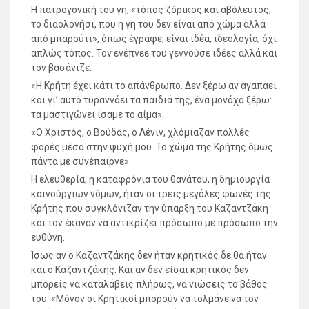
Η πατρογονική του γη, «τόπος ζόρικος και αβόλευτος,
το διαολονήσι, που η γη του δεν είναι από χώμα αλλά
από μπαρούτι», όπως έγραφε, είναι ιδέα, ιδεολογία, όχι
απλώς τόπος. Τον ενέπνεε του γεννούσε ιδέες αλλά και
τον βασάνιζε:
«Η Κρήτη έχει κάτι το απάνθρωπο. Δεν ξέρω αν αγαπάει
και γι’ αυτό τυραννάει τα παιδιά της, ένα μονάχα ξέρω:
τα μαστιγώνει ίσαμε το αίμα».
«Ο Χριστός, ο Βούδας, ο Λένιν, χλόμιαζαν πολλές
φορές μέσα στην ψυχή μου. Το χώμα της Κρήτης όμως
πάντα με συνέπαιρνε».
Η ελευθερία, η καταφρόνια του θανάτου, η δημιουργία
καινούργιων νόμων, ήταν οι τρεις μεγάλες φωνές της
Κρήτης που συγκλόνιζαν την ύπαρξη του Καζαντζάκη
και τον έκαναν να αντικρίζει πρόσωπο με πρόσωπο την
ευθύνη.
Ίσως αν ο Καζαντζάκης δεν ήταν κρητικός δε θα ήταν
και ο Καζαντζάκης. Και αν δεν είσαι κρητικός δεν
μπορείς να καταλάβεις πλήρως, να νιώσεις το βάθος
του. «Μόνον οι Κρητικοί μπορούν να τολμάνε να τον