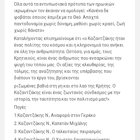
Όλα αυτά τα εντυπωσιακά πρότυπα των ηρωικών
ιερωμένων τον έκαναν να ομολογεί: «Κανένα δε
φοβάται όποιος έσμιξε με το Θεό. Αποχτά
παντοδυναμία χωρίς δύναμη, μεθύσι χωρίς κρασί, ζωή
χωρίς θάνατο»
Καταλήγοντας επισημαίνουμε ότι «ο Καζαντζάκης ήταν
ένας πολίτης του κόσμου και η κληρονομιά του ανήκει
σε όλη την ανθρωπότητα. Ωστόσο, για εμάς, τους
Κρητικούς, είναι ένας άνθρωπος που ενσαρκώνει την
ψυχή του τόπου μας. Οι αξίες της ελευθερίας, της
τόλμης, της αναζήτησης και της υπέρβασης που
διέπουν το έργο του, βρίσκονται
ριζωμένες βαθιά στη γη και στο λαό της Κρήτης. Ο
Καζαντζάκης είναι ένας ζωντανός σύνδεσμος με την
ιστορία, την ταυτότητα και τον πολιτισμό μας!».
Πηγές
1.Καζαντζάκης Ν., Αναφορά στον Γκρέκο
2. Καζαντζάκης Ν., Καπετάν Μιχάλης
3. Καζαντζάκης Ν., Ο τελευταίος πειρασμός
4. Καζαντζάκης Ν., Ο Χριστός ξανασταυρώνεται