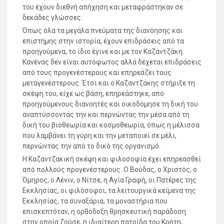
του έχουν διεθνή απήχηση και μεταφράστηκαν σε
δεκάδες γλώσσες.
Όπως όλα τα μεγάλα πνεύματα της διανόησης και
επιστήμης στην ιστορία, έχουν επιδράσεις από τα
προηγούμενα, το ίδιο έγινε και με τον Καζαντζάκη.
Κανένας δεν είναι αυτόφωτος αλλά δέχεται επιδράσεις
από τους προγενέστερους και επηρεάζει τους
μεταγενέστερους. Έτσι και ο Καζαντζάκης στήριξε τη
σκέψη του, είχε ως βάση, επηρεάστηκε, από
προηγούμενους διανοητές και οικοδόμησε τη δική του
αναπτύσσοντάς την και περνώντας την μέσα από τη
δική του βιοθεωρία και κοσμοθεωρία, όπως η μέλισσα
που λαμβάνει τη γύρη και την μεταποιεί σε μέλι,
περνώντας την από το δικό της οργανισμό.
Η Καζαντζακική σκέψη και φιλοσοφία έχει επηρεασθεί
από πολλούς προγενέστερους. Ο Βούδας, ο Χριστός, ο
Όμηρος, ο Λένιν, ο Νίτσε, η Αγία Γραφή, οι Πατέρες της
Εκκλησίας, οι φιλόσοφοι, τα λειτουργικά κείμενα της
Εκκλησίας, τα συναξάρια, τα μοναστήρια που
επισκεπτόταν, η ορθόδοξη θρησκευτική παράδοση
στην οποία ζούσε, η ιδιαίτερη πατρίδα του Κρήτη,