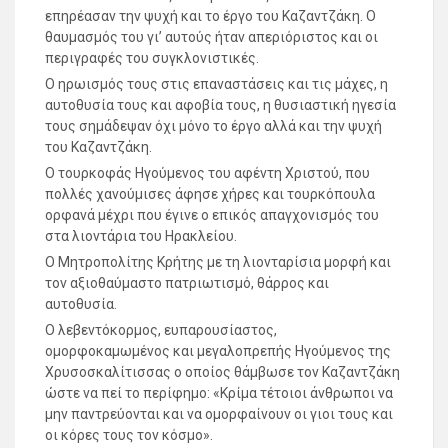
επηρέασαν την ψυχή και το έργο του Καζαντζάκη. Ο
θαυμασμός του γι’ αυτούς ήταν απεριόριστος και οι
περιγραφές του συγκλονιστικές.
Ο ηρωισμός τους στις επαναστάσεις και τις μάχες, η
αυτοθυσία τους και αφοβία τους, η θυσιαστική ηγεσία
τους σημάδεψαν όχι μόνο το έργο αλλά και την ψυχή
του Καζαντζάκη.
Ο τουρκοφάς Ηγούμενος του αφέντη Χριστού, που
πολλές χανούμισες άφησε χήρες και τουρκόπουλα
ορφανά μέχρι που έγινε ο επικός απαγχονισμός του
στα λιοντάρια του Ηρακλείου.
Ο Μητροπολίτης Κρήτης με τη λιονταρίσια μορφή και
τον αξιοθαύμαστο πατριωτισμό, θάρρος και
αυτοθυσία.
Ο λεβεντόκορμος, ευπαρουσίαστος,
ομορφοκαμωμένος και μεγαλοπρεπής Ηγούμενος της
Χρυσοσκαλίτισσας ο οποίος θάμβωσε τον Καζαντζάκη
ώστε να πεί το περίφημο: «Κρίμα τέτοιοι άνθρωποι να
μην παντρεύονται και να ομορφαίνουν οι γιοι τους και
οι κόρες τους τον κόσμο».