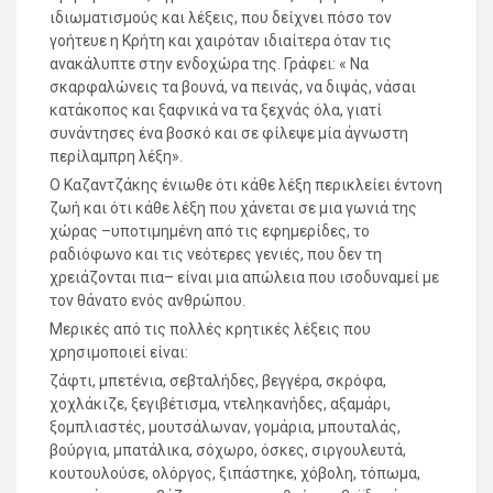
ιδιωματισμούς και λέξεις, που δείχνει πόσο τον
γοήτευε η Κρήτη και χαιρόταν ιδιαίτερα όταν τις
ανακάλυπτε στην ενδοχώρα της. Γράφει: « Να
σκαρφαλώνεις τα βουνά, να πεινάς, να διψάς, νάσαι
κατάκοπος και ξαφνικά να τα ξεχνάς όλα, γιατί
συνάντησες ένα βοσκό και σε φίλεψε μία άγνωστη
περίλαμπρη λέξη».
Ο Καζαντζάκης ένιωθε ότι κάθε λέξη περικλείει έντονη
ζωή και ότι κάθε λέξη που χάνεται σε μια γωνιά της
χώρας –υποτιμημένη από τις εφημερίδες, το
ραδιόφωνο και τις νεότερες γενιές, που δεν τη
χρειάζονται πια– είναι μια απώλεια που ισοδυναμεί με
τον θάνατο ενός ανθρώπου.
Μερικές από τις πολλές κρητικές λέξεις που
χρησιμοποιεί είναι:
ζάφτι, μπετένια, σεβταλήδες, βεγγέρα, σκρόφα,
χοχλάκιζε, ξεγιβέτισμα, ντεληκανήδες, αξαμάρι,
ξομπλιαστές, μουτσάλωναν, γομάρια, μπουταλάς,
βούργια, μπατάλικα, σόχωρο, όσκες, σιργουλευτά,
κουτουλούσε, ολόργος, ξιπάστηκε, χόβολη, τόπωμα,