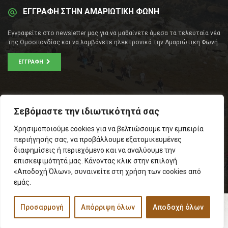
ΕΓΓΡΑΦΗ ΣΤΗΝ ΑΜΑΡΙΩΤΙΚΗ ΦΩΝΗ
Εγγραφείτε στο newsletter μας για να μαθαίνετε άμεσα τα τελευταία νέα
της Ομοσπονδίας και να λαμβάνετε ηλεκτρονικά την Αμαριώτικη Φωνή.
ΕΓΓΡΑΦΉ
ΕΠΙΚΟΙΝΩΝΊΑ
Σεβόμαστε την ιδιωτικότητά σας
Σοφοκλέους 53Α, Αθήνα
Χρησιμοποιούμε cookies για να βελτιώσουμε την εμπειρία
Τ.Κ.: 105 53
περιήγησής σας, να προβάλλουμε εξατομικευμένες
Τηλ. – Fax: 210 33 14 346
διαφημίσεις ή περιεχόμενο και να αναλύουμε την
Τηλ. Προέδρου: 6971566783
επισκεψιμότητά μας. Κάνοντας κλικ στην επιλογή
Email:
info@omospamari.gr
«Αποδοχή Όλων», συναινείτε στη χρήση των cookies από
εμάς.
Προσαρμογή
Απόρριψη όλων
Αποδοχή όλων
© 2017 Ομοσπονδία Σωματείων Επαρχίας Αμαρίου
Designed and developed by
Inspire Web