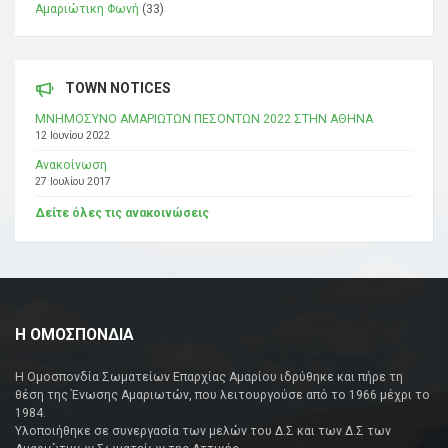
Αμαριώτικη Φωνή
(33)
TOWN NOTICES
ΜΝΗΜΟΣΥΝΟ ΑΜΑΡΙΩΤΩΝ ΠΕΣΟΝΤΩΝ 2022 ΣΤΗΝ ΑΘΗΝΑ
12 Ιουνίου 2022
Ανακοίνωση
27 Ιουλίου 2017
Δείτε όλες τις ανακοινώσεις
Η ΟΜΟΣΠΟΝΔΙΑ
Η Ομοσπονδία Σωματείων Επαρχίας Αμαρίου ιδρύθηκε και πήρε τη
θέση της Ένωσης Αμαριωτών, που λειτουργούσε από το 1966 μέχρι το
1984.
Υλοποιήθηκε σε συνεργασία των μελών του Δ.Σ και των Δ.Σ των