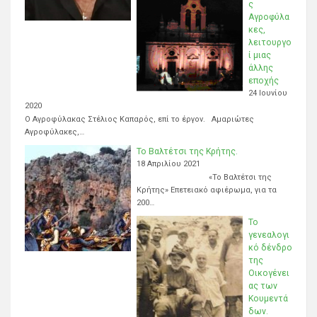
ς
Αγροφύλα
κες,
λειτουργο
ί μιας
άλλης
εποχής
24 Ιουνίου
2020
Ο Αγροφύλακας Στέλιος Καπαρός, επί το έργον. Αμαριώτες
Αγροφύλακες,…
Το Βαλτέτσι της Κρήτης.
18 Απριλίου 2021
«Το Βαλτέτσι της
Κρήτης» Επετειακό αφιέρωμα, για τα
200…
Το
γενεαλογι
κό δένδρο
της
Οικογένει
ας των
Κουμεντά
δων.