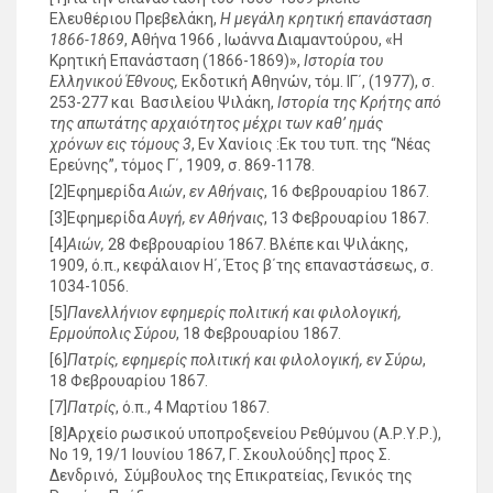
Ελευθέριου Πρεβελάκη,
Η μεγάλη κρητική επανάσταση
1866-1869
, Αθήνα 1966 , Ιωάννα Διαμαντούρου, «Η
Κρητική Επανάσταση (1866-1869)»,
Ιστορία του
Ελληνικού Έθνους,
Εκδοτική Αθηνών, τόμ. ΙΓ΄, (1977), σ.
253-277 και Βασιλείου Ψιλάκη,
Ιστορία της Κρήτης από
της απωτάτης αρχαιότητος μέχρι των καθ’ ημάς
χρόνων
εις τόμους 3
, Εν Χανίοις :Εκ του τυπ. της “Νέας
Ερεύνης”, τόμος Γ΄, 1909, σ. 869-1178.
[2]Εφημερίδα
Αιών
,
εν Αθήναις
, 16 Φεβρουαρίου 1867.
[3]Εφημερίδα
Αυγή, εν Αθήναις
, 13 Φεβρουαρίου 1867.
[4]
Αιών,
28 Φεβρουαρίου 1867. Βλέπε και Ψιλάκης,
1909, ό.π., κεφάλαιον Η΄, Έτος β΄της επαναστάσεως, σ.
1034-1056.
[5]
Πανελλήνιον εφημερίς πολιτική και φιλολογική,
Ερμούπολις Σύρου
, 18 Φεβρουαρίου 1867.
[6]
Πατρίς, εφημερίς πολιτική και φιλολογική, εν Σύρω
,
18 Φεβρουαρίου 1867.
[7]
Πατρίς
, ό.π., 4 Μαρτίου 1867.
[8]Αρχείο ρωσικού υποπροξενείου Ρεθύμνου (Α.Ρ.Υ.Ρ.),
No 19, 19/1 Ιουνίου 1867, Γ. Σκουλούδης] προς Σ.
Δενδρινό, Σύμβουλος της Επικρατείας, Γενικός της