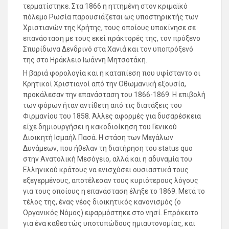
τερματίστηκε. Στα 1866 η ηττημένη στον κριμαϊκό
πόλεμο Ρωσία παρουσιάζεται ως υποστηρικτής των
Χριστιανών της Κρήτης, τους οποίους υποκίνησε σε
επανάσταση με τους εκεί πράκτορές της, τον πρόξενο
Σπυρίδωνα Δενδρινό στα Χανιά και τον υποπρόξενό
της στο Ηράκλειο Ιωάννη Μητσοτάκη.
H βαριά φορολογία και η καταπίεση που υφίσταντο οι
Κρητικοί Χριστιανοί από την Οθωμανική εξουσία,
προκάλεσαν την επανάσταση του 1866-1869. Η επιβολή
των φόρων ήταν αντίθετη από τις διατάξεις του
Φιρμανίου του 1858. Άλλες αφορμές για δυσαρέσκεια
είχε δημιουργήσει η κακοδιοίκηση του Γενικού
Διοικητή Ισμαήλ Πασά. H στάση των Μεγάλων
Δυνάμεων, που ήθελαν τη διατήρηση του status quo
στην Ανατολική Μεσόγειο, αλλά και η αδυναμία του
Ελληνικού κράτους να ενισχύσει ουσιαστικά τους
εξεγερμένους, αποτέλεσαν τους κυριότερους λόγους
για τους οποίους η επανάσταση έληξε το 1869. Μετά το
τέλος της, ένας νέος διοικητικός κανονισμός (ο
Οργανικός Νόμος) εφαρμόστηκε στο νησί. Επρόκειτο
για ένα καθεστώς υποτυπώδους ημιαυτονομίας, και