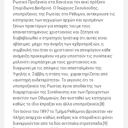
Ρωσικό Προξενείο στα Χανιά και τον εκεί πρόξενο
Σπυρίδωνα Δενδρινό. Ο Γεώργιος Σκουλούδης,
υποπρόξενος της Ρωσίας στο Ρέθυμνο, αντέκρουσε τις
κατηγορίες των εγχωρίων αρχών και ορισμένων
ξένων πρακτόρων για επαφές του με τους
επαναστατημένους χριστιανούς και ζήτησε να
διαβεβαιωθεί ο στρατηγός Ιγνάτιεφ ότι αυτές είναι
αβάσιμες: μέχρι την έναρξη των εχθροπραξιών, η
συμβουλή του ήταν οι χριστιανοί να αποφύγουν κάθε
ανάμειξη προκειμένου να μην υποστούν τις συνέπειες˙
μολονότι συμπάσχει με τους χριστιανούς και
διαφωνεί με τις απόψεις του απεσταλμένου της
Υψηλής κ. Σάββα, η στάση του, χαρακτηρίζεται από
«αυστηρή ουδετερότητα». Το γεγονός ότι το
υποπροξενείο της Ρωσίας έγινε αποδέκτης των
διαμαρτυριών της Συνέλευσης και των Προυχόντων
εναντίον των Οθωμανών, δεν ευσταθεί ως κατηγορία
καθώς το ίδιο έπραξαν και άλλα υποπροξενεία.[8]
Τον Ιούνιο του 1897 το Τμήμα Ρεθύμνου βρισκόταν «εν
πλήρη αναρχία» καθώς ενέδρες και σποραδικοί φόνοι
διενεργούνταν από τα δύο αντίπαλα στρατόπεδα.[9]