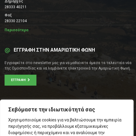
Δήμαρχος
28333 40211
Φαξ
28330 22104
Περισσότερα
ΕΓΓΡΑΦΗ ΣΤΗΝ ΑΜΑΡΙΩΤΙΚΗ ΦΩΝΗ
Εγγραφείτε στο newsletter μας για να μαθαίνετε άμεσα τα τελευταία νέα
της Ομοσπονδίας και να λαμβάνετε ηλεκτρονικά την Αμαριώτικη Φωνή.
ΕΓΓΡΑΦΉ
ΕΠΙΚΟΙΝΩΝΊΑ
Σεβόμαστε την ιδιωτικότητά σας
Σοφοκλέους 53Α, Αθήνα
Χρησιμοποιούμε cookies για να βελτιώσουμε την εμπειρία
Τ.Κ.: 105 53
περιήγησής σας, να προβάλλουμε εξατομικευμένες
Τηλ. – Fax: 210 33 14 346
διαφημίσεις ή περιεχόμενο και να αναλύουμε την
Τηλ. Προέδρου: 6971566783