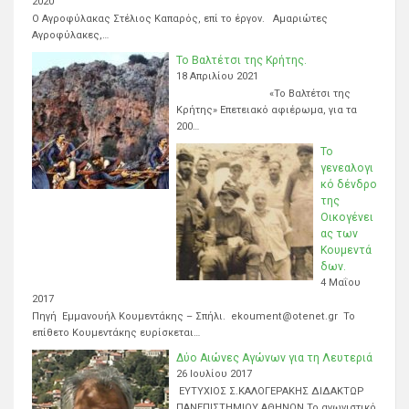
2020
Ο Αγροφύλακας Στέλιος Καπαρός, επί το έργον. Αμαριώτες
Αγροφύλακες,…
Το Βαλτέτσι της Κρήτης.
18 Απριλίου 2021
«Το Βαλτέτσι της
Κρήτης» Επετειακό αφιέρωμα, για τα
200…
Το
γενεαλογι
κό δένδρο
της
Οικογένει
ας των
Κουμεντά
δων.
4 Μαΐου
2017
Πηγή Εμμανουήλ Κουμεντάκης – Σπήλι. ekoument@otenet.gr Το
επίθετο Κουμεντάκης ευρίσκεται…
Δύο Αιώνες Αγώνων για τη Λευτεριά
26 Ιουλίου 2017
ΕΥΤΥΧΙΟΣ Σ.ΚΑΛΟΓΕΡΑΚΗΣ ΔΙΔΑΚΤΩΡ
ΠΑΝΕΠΙΣΤΗΜΙΟΥ ΑΘΗΝΩΝ Το αγωνιστικό