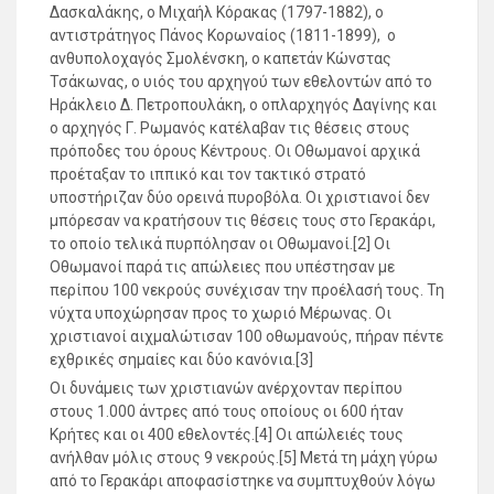
Δασκαλάκης, ο Μιχαήλ Κόρακας (1797-1882), ο
αντιστράτηγος Πάνος Κορωναίος (1811-1899), ο
ανθυπολοχαγός Σμολένσκη, ο καπετάν Κώνστας
Τσάκωνας, ο υιός του αρχηγού των εθελοντών από το
Ηράκλειο Δ. Πετροπουλάκη, ο οπλαρχηγός Δαγίνης και
ο αρχηγός Γ. Ρωμανός κατέλαβαν τις θέσεις στους
πρόποδες του όρους Κέντρους. Οι Οθωμανοί αρχικά
προέταξαν το ιππικό και τον τακτικό στρατό
υποστήριζαν δύο ορεινά πυροβόλα. Οι χριστιανοί δεν
μπόρεσαν να κρατήσουν τις θέσεις τους στο Γερακάρι,
το οποίο τελικά πυρπόλησαν οι Οθωμανοί.[2] Οι
Οθωμανοί παρά τις απώλειες που υπέστησαν με
περίπου 100 νεκρούς συνέχισαν την προέλασή τους. Τη
νύχτα υποχώρησαν προς το χωριό Μέρωνας. Οι
χριστιανοί αιχμαλώτισαν 100 οθωμανούς, πήραν πέντε
εχθρικές σημαίες και δύο κανόνια.[3]
Οι δυνάμεις των χριστιανών ανέρχονταν περίπου
στους 1.000 άντρες από τους οποίους οι 600 ήταν
Κρήτες και οι 400 εθελοντές.[4] Οι απώλειές τους
ανήλθαν μόλις στους 9 νεκρούς.[5] Μετά τη μάχη γύρω
από το Γερακάρι αποφασίστηκε να συμπτυχθούν λόγω