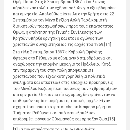
Ομέρ Πασά. Στις 5 Σεπτεμβρίου 1867 ο Σουλτάνος
κήρυξε αναστολή των εχθροπραξιών για έξι εβδομάδες
και αμνηστία. Ακολούθως έστειλε στην Κρήτη στις 22
Σεπτεμβρίου τον Μέγα Βεζίρη Ααλή Πασά κομιστή
διοικητικών παραχωρήσεων προς τους επαναστάτες.
Όμως, η απάντηση της Γενικής Συνέλευσης των
Κρητών υπήρξε αρνητική και έτσι ο αγώνας των
χριστιανών συνεχίστηκε ως τις αρχές του 1869.[14]
Στα τέλη Σεπτεμβρίου 1867 ο Καβουλή Εφένδης
έφτασε στο Ρέθυμνο με οθωμανικό ατμοδρόμονα και
αναχώρησε την επομένη μέρα για το Ηράκλειο. Κατά
την παραμονή του στην πόλη αποφυλάκισε
χριστιανούς που είχαν κατηγορηθεί για πολιτικά
εγκλήματα και απέστειλε στις επαρχίες προκηρύξεις
του Μεγάλου Βεζύρη περί παύσεως των εχθροπραξιών
και αμνηστία. Οι επαναστάτες, όμως, δεν φαίνονταν να
επιθυμούν καμία επαφή με τις τοπικές αρχές. Είχαν
σχηματίσει αρκετά στρατόπεδα σε διάφορα μέρη του
Τμήματος Ρεθύμνου και από εκεί εξαπέλυαν
επιδρομές, φόνευαν Οθωμανούς και άρπαζαν ζώα.[15]
[1]Για την επανάσταση του 1866-1869 βλέπε