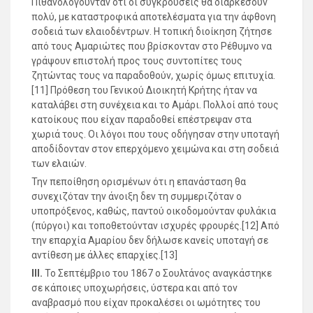
Πιθανολογούνταν ότι οι συγκρούσεις θα διαρκέσουν
πολύ, με καταστροφικά αποτελέσματα για την άφθονη
σοδειά των ελαιοδέντρων. Η τοπική διοίκηση ζήτησε
από τους Αμαριώτες που βρίσκονταν στο Ρέθυμνο να
γράψουν επιστολή προς τους συντοπίτες τους
ζητώντας τους να παραδοθούν, χωρίς όμως επιτυχία.
[11] Πρόθεση του Γενικού Διοικητή Κρήτης ήταν να
καταλάβει στη συνέχεια και το Αμάρι. Πολλοί από τους
κατοίκους που είχαν παραδοθεί επέστρεψαν στα
χωριά τους. Οι λόγοι που τους οδήγησαν στην υποταγή
αποδίδονταν στον επερχόμενο χειμώνα και στη σοδειά
των ελαιών.
Την πεποίθηση ορισμένων ότι η επανάσταση θα
συνεχιζόταν την άνοιξη δεν τη συμμεριζόταν ο
υποπρόξενος, καθώς, παντού οικοδομούνταν φυλάκια
(πύργοι) και τοποθετούνταν ισχυρές φρουρές.[12] Από
την επαρχία Αμαρίου δεν δήλωσε κανείς υποταγή σε
αντίθεση με άλλες επαρχίες.[13]
ΙΙΙ.
Το Σεπτέμβριο του 1867 ο Σουλτάνος αναγκάστηκε
σε κάποιες υποχωρήσεις, ύστερα και από τον
αναβρασμό που είχαν προκαλέσει οι ωμότητες του