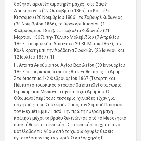
δόθηκαν αρκετές αιματηρές μάχες: στο Βαφέ
Αποκορώνου (12 Οκτωβρίου 1866), το Καστέλι
Κισσάμου (20 Νοεμβρίου 1866), το Σαβουρέ Κυδωνιάς
(30 Νοεμβρίου 1866), το Γερακάρι Αμαρίου (1
Φεβρουαρίου 1867), τα Περβόλια Κυδωνιάς (21
Μαρτίου 1867), την Τύλισο Μαλεβιζίου (7 Απριλίου
1867), το οροπέδιο Λασιθίου (20-30 Μαΐου 1867), τον
Καλλικράτη και την Αράδαινα Σφακιών (26 Ιουνίου και
12 Ιουλίου 1867).[1]
ΙΙ.
Από τα Ακούμια του Αγίου Βασιλείου (30 Ιανουαρίου
1867) ο τουρκικός στρατός θα κινηθεί προς το Αμάρι.
Στο διάστημα 1-2 Φεβρουαρίου 1867 (Τετάρτη και
Πέμπτη) ο τουρκικός στρατός θα επιτεθεί στα χωριά
Γερακάρι και Μέρωνα στην επαρχία Αμαρίου. Οι
Οθωμανοί περί τους τέσσερις χιλιάδες είχαν για
αρχηγούς τους Σουλεϊμάν Πασά, τον Σαμπρή Πασά και
τον Μεχμέτ Εμμίν Πασά. Την πρώτη ημέρα η μάχη
κράτησε μέχρι το βράδυ ξεκινώντας από τα Μεσονήσια
επεκτάθηκε στο Γερακάρι. Στο Γερακάρι οι χριστιανοί
κατέλαβαν τις γύρω από το χωριό οχυρές θέσεις
εγκαταλείποντας το χωριό. Ο οπλαρχηγός Γ.