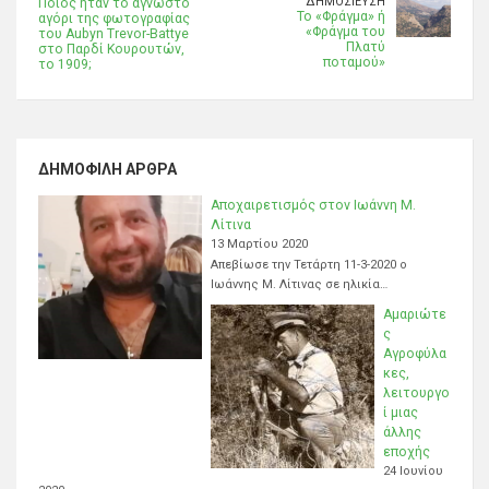
ΔΗΜΟΣΊΕΥΣΗ
Ποιος ήταν το άγνωστο
Το «Φράγμα» ή
αγόρι της φωτογραφίας
«Φράγμα του
του Aubyn Trevor-Battye
Πλατύ
στο Παρδί Κουρουτών,
ποταμού»
το 1909;
ΔΗΜΟΦΙΛΉ ΆΡΘΡΑ
Αποχαιρετισμός στον Ιωάννη Μ.
Λίτινα
13 Μαρτίου 2020
Απεβίωσε την Τετάρτη 11-3-2020 ο
Ιωάννης Μ. Λίτινας σε ηλικία…
Αμαριώτε
ς
Αγροφύλα
κες,
λειτουργο
ί μιας
άλλης
εποχής
24 Ιουνίου