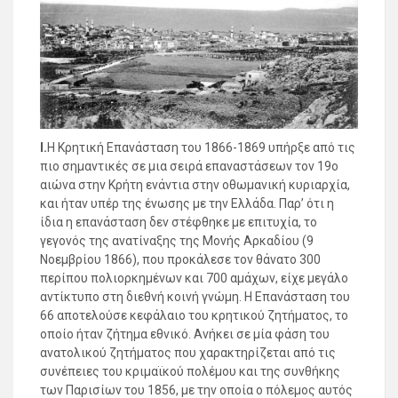
Ι.
Η Κρητική Επανάσταση του 1866-1869 υπήρξε από τις
πιο σημαντικές σε μια σειρά επαναστάσεων τον 19ο
αιώνα στην Κρήτη ενάντια στην οθωμανική κυριαρχία,
και ήταν υπέρ της ένωσης με την Ελλάδα. Παρ’ ότι η
ίδια η επανάσταση δεν στέφθηκε με επιτυχία, το
γεγονός της ανατίναξης της Μονής Αρκαδίου (9
Νοεμβρίου 1866), που προκάλεσε τον θάνατο 300
περίπου πολιορκημένων και 700 αμάχων, είχε μεγάλο
αντίκτυπο στη διεθνή κοινή γνώμη. Η Επανάσταση του
66 αποτελούσε κεφάλαιο του κρητικού ζητήματος, το
οποίο ήταν ζήτημα εθνικό. Ανήκει σε μία φάση του
ανατολικού ζητήματος που χαρακτηρίζεται από τις
συνέπειες του κριμαϊκού πολέμου και της συνθήκης
των Παρισίων του 1856, με την οποία ο πόλεμος αυτός