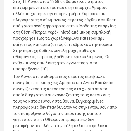
Στις 11 Αυγούστου 1868 ο οθωμανικός στρατός
επιχείρησε νέα εκστρατεία στην επαρχία Αμαρίου,
αλλά υποχώρησε την επόμενη μέρα. Σύμφωνα με
πληροφορίες ο οθωμανικός στρατός δέχθηκε επίθεση
από χριστιανούς φρουρούς στην είσοδο της επαρχίας,
στη θέση «Πέτρας νερό». Μετά από μικρή συμπλοκή
προχώρησε έως τα χωριά Μέρωνα και Γερακάρι,
καίγοντας και αρπάζοντας ό, τι έβρισκε στην πορεία.
Στην περιοχή δόθηκε μεγάλη μάχη, καθώς ο
οθωμανικός στρατός βρέθηκε περικυκλωμένος. Οι
ανθρώπινες απώλειες ήταν άγνωστες για το
υποπροξενείο.[10]
Τον Αύγουστο ο οθωμανικός στρατός εισέβαλλε
συνεχώς στις επαρχίες Αμαρίου και Αγίου Βασιλείου
συνεχίζοντας τις καταστροφές στα χωριά από τα
οποία διερχόταν και αναγκάζοντας τους κατοίκους
τους να καταφεύγουν στα βουνά. Συγκεκριμένες
πληροφορίες δεν ήταν δυνατόν να συγκεντρωθούν από
το υποπροξενείο λόγω της απόστασης και του
γεγονότος ότι οι Οθωμανοί τραυματίες δεν
μεταφέρονταν πλέον στην πόλη αλλά στα φυλάκια.