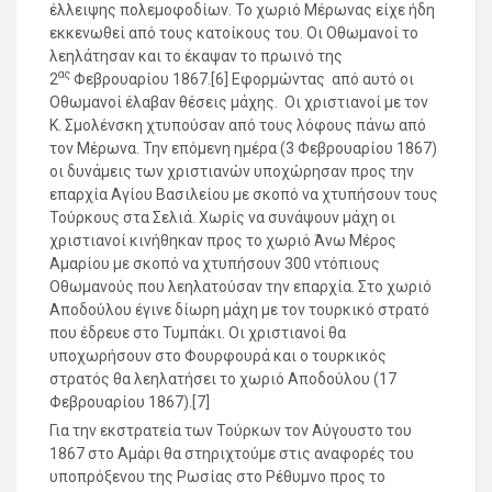
έλλειψης πολεμοφοδίων. Το χωριό Μέρωνας είχε ήδη
εκκενωθεί από τους κατοίκους του. Οι Οθωμανοί το
λεηλάτησαν και το έκαψαν το πρωινό της
ας
2
Φεβρουαρίου 1867.[6] Εφορμώντας από αυτό οι
Οθωμανοί έλαβαν θέσεις μάχης. Οι χριστιανοί με τον
Κ. Σμολένσκη χτυπούσαν από τους λόφους πάνω από
τον Μέρωνα. Την επόμενη ημέρα (3 Φεβρουαρίου 1867)
οι δυνάμεις των χριστιανών υποχώρησαν προς την
επαρχία Αγίου Βασιλείου με σκοπό να χτυπήσουν τους
Τούρκους στα Σελιά. Χωρίς να συνάψουν μάχη οι
χριστιανοί κινήθηκαν προς το χωριό Άνω Μέρος
Αμαρίου με σκοπό να χτυπήσουν 300 ντόπιους
Οθωμανούς που λεηλατούσαν την επαρχία. Στο χωριό
Αποδούλου έγινε δίωρη μάχη με τον τουρκικό στρατό
που έδρευε στο Τυμπάκι. Οι χριστιανοί θα
υποχωρήσουν στο Φουρφουρά και ο τουρκικός
στρατός θα λεηλατήσει το χωριό Αποδούλου (17
Φεβρουαρίου 1867).[7]
Για την εκστρατεία των Τούρκων τον Αύγουστο του
1867 στο Αμάρι θα στηριχτούμε στις αναφορές του
υποπρόξενου της Ρωσίας στο Ρέθυμνο προς το