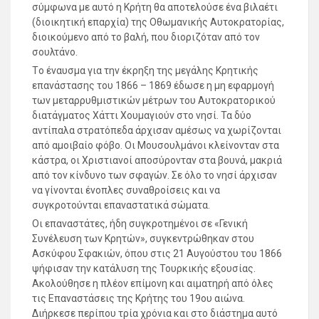
σύμφωνα με αυτό η Κρήτη θα αποτελούσε ένα βιλαέτι
(διοικητική επαρχία) της Οθωμανικής Αυτοκρατορίας,
διοικούμενο από το βαλή, που διοριζόταν από τον
σουλτάνο.
Tο έναυσμα για την έκρηξη της μεγάλης Κρητικής
επανάστασης του 1866 – 1869 έδωσε η μη εφαρμογή
των μεταρρυθμιστικών μέτρων του Αυτοκρατορικού
διατάγματος Χάττι Χουμαγιούν στο νησί. Τα δύο
αντίπαλα στρατόπεδα άρχισαν αμέσως να χωρίζονται
από αμοιβαίο φόβο. Οι Μουσουλμάνοι κλείνονταν στα
κάστρα, οι Χριστιανοί αποσύρονταν στα βουνά, μακριά
από τον κίνδυνο των σφαγών. Σε όλο το νησί άρχισαν
να γίνονται ένοπλες συναθροίσεις και να
συγκροτούνται επαναστατικά σώματα.
Οι επαναστάτες, ήδη συγκροτημένοι σε «Γενική
Συνέλευση των Κρητών», συγκεντρώθηκαν στου
Ασκύφου Σφακιών, όπου στις 21 Αυγούστου του 1866
ψήφισαν την κατάλυση της Τουρκικής εξουσίας.
Ακολούθησε η πλέον επίμονη και αιματηρή από όλες
τις Επαναστάσεις της Κρήτης του 19ου αιώνα.
Διήρκεσε περίπου τρία χρόνια και στο διάστημα αυτό