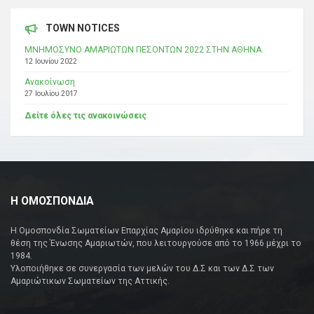
TOWN NOTICES
ΜΝΗΜΟΣΥΝΟ ΑΜΑΡΙΩΤΩΝ ΠΕΣΟΝΤΩΝ 2022 ΣΤΗΝ ΑΘΗΝΑ
12 Ιουνίου 2022
Ανακοίνωση
27 Ιουλίου 2017
Δείτε όλες τις ανακοινώσεις
Η ΟΜΟΣΠΟΝΔΙΑ
Η Ομοσπονδία Σωματείων Επαρχίας Αμαρίου ιδρύθηκε και πήρε τη
θέση της Ένωσης Αμαριωτών, που λειτουργούσε από το 1966 μέχρι το
1984.
Υλοποιήθηκε σε συνεργασία των μελών του Δ.Σ και των Δ.Σ των
Αμαριώτικων Σωματείων της Αττικής.