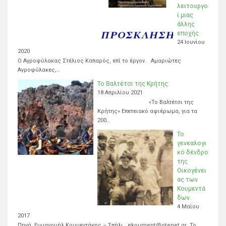
λειτουργο
ί μιας
άλλης
εποχής
24 Ιουνίου
2020
Ο Αγροφύλακας Στέλιος Καπαρός, επί το έργον. Αμαριώτες
Αγροφύλακες,…
Το Βαλτέτσι της Κρήτης.
18 Απριλίου 2021
«Το Βαλτέτσι της
Κρήτης» Επετειακό αφιέρωμα, για τα
200…
Το
γενεαλογι
κό δένδρο
της
Οικογένει
ας των
Κουμεντά
δων.
4 Μαΐου
2017
Πηγή Εμμανουήλ Κουμεντάκης – Σπήλι. ekoument@otenet.gr Το