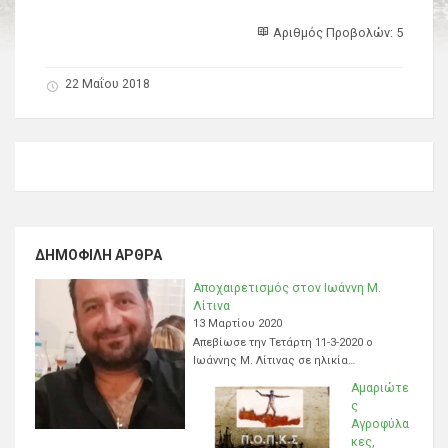
Αριθμός Προβολών: 5
22 Μαΐου 2018
ΔΗΜΟΦΙΛΉ ΆΡΘΡΑ
Αποχαιρετισμός στον Ιωάννη Μ.
Λίτινα
13 Μαρτίου 2020
Απεβίωσε την Τετάρτη 11-3-2020 ο
Ιωάννης Μ. Λίτινας σε ηλικία…
Αμαριώτε
ς
Αγροφύλα
κες,