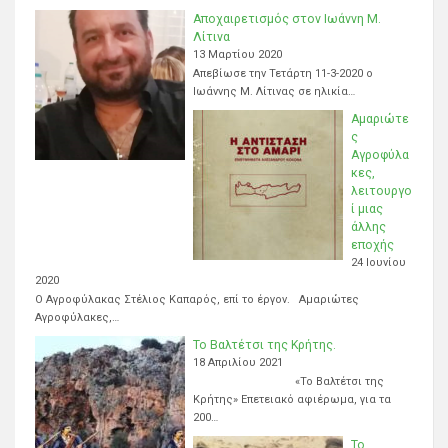
Αποχαιρετισμός στον Ιωάννη Μ.
Λίτινα
13 Μαρτίου 2020
Απεβίωσε την Τετάρτη 11-3-2020 ο
Ιωάννης Μ. Λίτινας σε ηλικία…
Αμαριώτε
ς
Αγροφύλα
κες,
λειτουργο
ί μιας
άλλης
εποχής
24 Ιουνίου
2020
Ο Αγροφύλακας Στέλιος Καπαρός, επί το έργον. Αμαριώτες
Αγροφύλακες,…
Το Βαλτέτσι της Κρήτης.
18 Απριλίου 2021
«Το Βαλτέτσι της
Κρήτης» Επετειακό αφιέρωμα, για τα
200…
Το