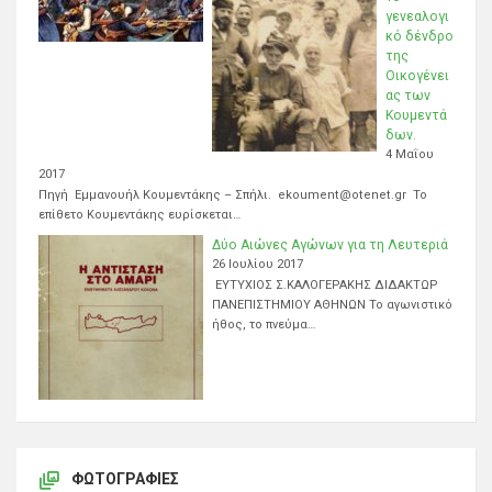
γενεαλογι
κό δένδρο
της
Οικογένει
ας των
Κουμεντά
δων.
4 Μαΐου
2017
Πηγή Εμμανουήλ Κουμεντάκης – Σπήλι. ekoument@otenet.gr Το
επίθετο Κουμεντάκης ευρίσκεται…
Δύο Αιώνες Αγώνων για τη Λευτεριά
26 Ιουλίου 2017
ΕΥΤΥΧΙΟΣ Σ.ΚΑΛΟΓΕΡΑΚΗΣ ΔΙΔΑΚΤΩΡ
ΠΑΝΕΠΙΣΤΗΜΙΟΥ ΑΘΗΝΩΝ Το αγωνιστικό
ήθος, το πνεύμα…
ΦΩΤΟΓΡΑΦΊΕΣ