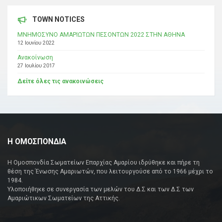
TOWN NOTICES
ΜΝΗΜΟΣΥΝΟ ΑΜΑΡΙΩΤΩΝ ΠΕΣΟΝΤΩΝ 2022 ΣΤΗΝ ΑΘΗΝΑ
12 Ιουνίου 2022
Ανακοίνωση
27 Ιουλίου 2017
Δείτε όλες τις ανακοινώσεις
Η ΟΜΟΣΠΟΝΔΙΑ
Η Ομοσπονδία Σωματείων Επαρχίας Αμαρίου ιδρύθηκε και πήρε τη
θέση της Ένωσης Αμαριωτών, που λειτουργούσε από το 1966 μέχρι το
1984.
Υλοποιήθηκε σε συνεργασία των μελών του Δ.Σ και των Δ.Σ των
Αμαριώτικων Σωματείων της Αττικής.