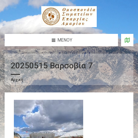
ΜΕΝΟΎ
20250515 Βαρσοβία 7
Αρχική