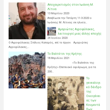
Αποχαιρετισμός στον Ιωάννη Μ.
Λίτινα
13 Μαρτίου 2020
Απεβίωσε την Τετάρτη 11-3-2020 ο
Ιωάννης Μ. Λίτινας σε ηλικία…
Αμαριώτες Αγροφύλακες,
λειτουργοί μιας άλλης εποχής
24 Ιουνίου 2020
Ο Αγροφύλακας Στέλιος Καπαρός, επί το έργον. Αμαριώτες
Αγροφύλακες,…
Το Βαλτέτσι της Κρήτης.
18 Απριλίου 2021
«Το Βαλτέτσι της
Κρήτης» Επετειακό αφιέρωμα, για τα
200…
Το
γενεαλογι
κό δένδρο
της
Οικογένει
ας των
Κουμεντά
δων.