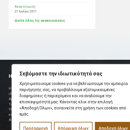
Ανακοίνωση
27 Ιουλίου 2017
Δείτε όλες τις ανακοινώσεις
Σεβόμαστε την ιδιωτικότητά σας
Η ΟΜΟΣΠΟΝΔΙΑ
ΧΡΗΣΙΜ
Χρησιμοποιούμε cookies για να βελτιώσουμε την εμπειρία
Τηλεφωνικό Κ
Η Ομοσπονδία Σωματείων Επαρχίας Αμαρίου
περιήγησής σας, να προβάλλουμε εξατομικευμένες
ιδρύθηκε και πήρε τη θέση της Ένωσης
Δήμαρχος
διαφημίσεις ή περιεχόμενο και να αναλύουμε την
Αμαριωτών, που λειτουργούσε από το 1966 μέχρι
επισκεψιμότητά μας. Κάνοντας κλικ στην επιλογή
Φαξ
το 1984.
«Αποδοχή Όλων», συναινείτε στη χρήση των cookies από
Υλοποιήθηκε σε συνεργασία των μελών του Δ.Σ
Περισσότερα
εμάς.
και των Δ.Σ των Αμαριώτικων Σωματείων της
Αττικής.
Προσαρμογή
Απόρριψη όλων
Αποδοχή όλων