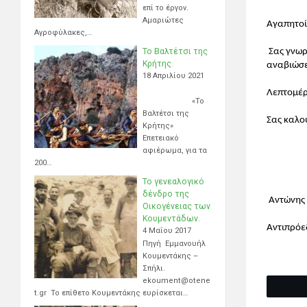
επί το έργον.
Αμαριώτες
Αγαπητοί
Αγροφύλακες,…
Σας γνωρ
Το Βαλτέτσι της
Κρήτης.
αναβιώσε
18 Απριλίου 2021
Λεπτομέρ
«Το
Βαλτέτσι της
Σας καλο
Κρήτης»
Επετειακό
αφιέρωμα, για τα
200…
Το γενεαλογικό
δένδρο της
Αντώνης
Οικογένειας των
Κουμεντάδων.
Αντιπρόε
4 Μαΐου 2017
Πηγή Εμμανουήλ
Κουμεντάκης –
Σπήλι.
ekoument@otene
t.gr Το επίθετο Κουμεντάκης ευρίσκεται…