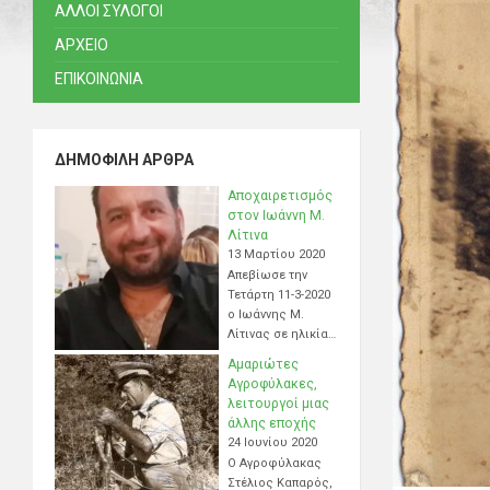
ΑΛΛΟΙ ΣΥΛΟΓΟΙ
ΑΡΧΕΙΟ
ΕΠΙΚΟΙΝΩΝΙΑ
ΔΗΜΟΦΙΛΉ ΆΡΘΡΑ
Αποχαιρετισμός
στον Ιωάννη Μ.
Λίτινα
13 Μαρτίου 2020
Απεβίωσε την
Τετάρτη 11-3-2020
ο Ιωάννης Μ.
Λίτινας σε ηλικία…
Αμαριώτες
Αγροφύλακες,
λειτουργοί μιας
άλλης εποχής
24 Ιουνίου 2020
Ο Αγροφύλακας
Στέλιος Καπαρός,