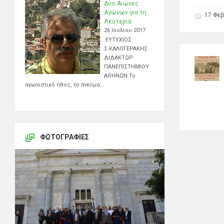
Δύο Αιώνες
Αγώνων για τη
17 Φεβ
Λευτεριά
26 Ιουλίου 2017
ΕΥΤΥΧΙΟΣ
Σ.ΚΑΛΟΓΕΡΑΚΗΣ
ΔΙΔΑΚΤΩΡ
ΠΑΝΕΠΙΣΤΗΜΙΟΥ
ΑΘΗΝΩΝ Το
αγωνιστικό ήθος, το πνεύμα…
ΦΩΤΟΓΡΑΦΊΕΣ