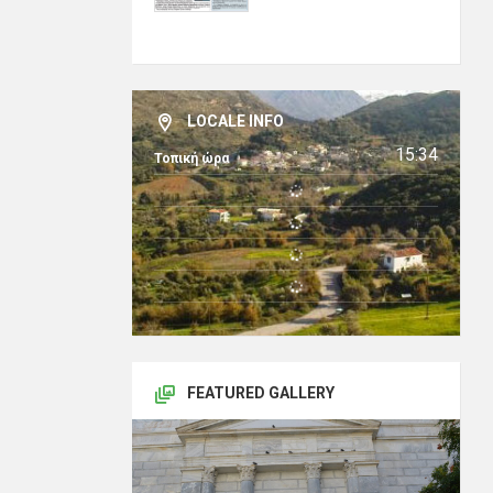
LOCALE INFO
15:34
Τοπική ώρα
FEATURED GALLERY