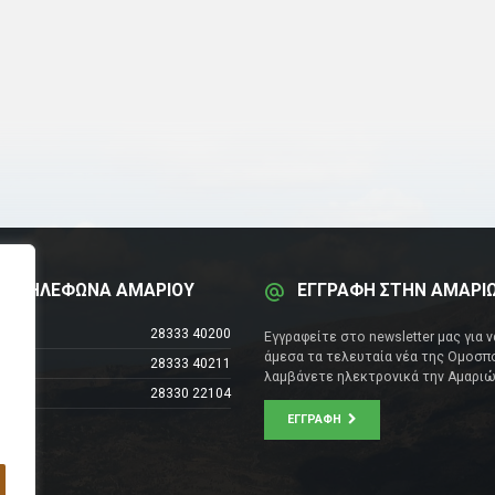
Α ΤΗΛΕΦΩΝΑ ΑΜΑΡΙΟΥ
ΕΓΓΡΑΦΗ ΣΤΗΝ ΑΜΑΡΙ
έντρο
28333 40200
Εγγραφείτε στο newsletter μας για 
άμεσα τα τελευταία νέα της Ομοσπο
28333 40211
λαμβάνετε ηλεκτρονικά την Αμαριώ
28330 22104
ΕΓΓΡΑΦΉ