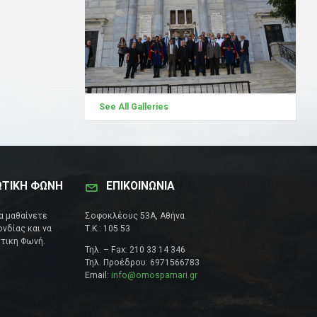
See All Galleries
ΩΤΙΚΗ ΦΩΝΗ
ΕΠΙΚΟΙΝΩΝΊΑ
να μαθαίνετε
Σοφοκλέους 53Α, Αθήνα
νδίας και να
Τ.Κ.: 105 53
τικη Φωνή.
Τηλ. – Fax: 210 33 14 346
Τηλ. Προέδρου: 6971566783
Email:
info@omospamari.gr