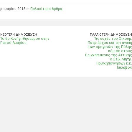
ρουαρίου 2015 in
Παλαιότερα Αρθρα
ΝΕΌΤΕΡΗ ΔΗΜΟΣΊΕΥΣΗ
ΠΑΛΑΙΌΤΕΡΗ ΔΗΜΟΣΊΕΥΣΗ
Το 6ο Κυνήγι Θησαυρού στην
Τις ευχές του Οικουμ.
Πατσό Αμαρίου
Πατριάρχου και την αγάπη
των ομογενών της Πόλης
κόμισε στους
Πριγκηπιανούς της Αττικής
ο Σεβ. Μητρ.
Πριγκηποννήσων κ.κ.
Ιάκωβος