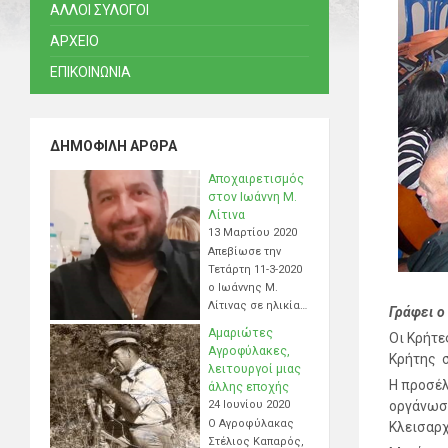
ΑΛΛΟΙ ΣΥΛΟΓΟΙ
ΑΡΧΕΙΟ
ΕΠΙΚΟΙΝΩΝΙΑ
ΔΗΜΟΦΙΛΉ ΆΡΘΡΑ
Αποχαιρετισμός
στον Ιωάννη Μ.
Λίτινα
13 Μαρτίου 2020
Απεβίωσε την
Τετάρτη 11-3-2020
ο Ιωάννης Μ.
Λίτινας σε ηλικία…
Γράφει ο
Αμαριώτες
Οι Κρήτε
Αγροφύλακες,
Κρήτης σ
λειτουργοί μιας
Η προσέλ
άλλης εποχής
24 Ιουνίου 2020
οργάνωση
Ο Αγροφύλακας
Κλεισαρχ
Στέλιος Καπαρός,