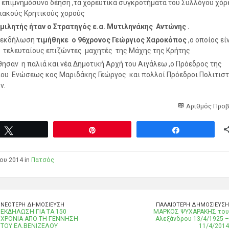
 επιμνημόσυνο δέηση ,τα χορευτικά συγκροτήματα του Συλλόγου χόρ
ιακούς Κρητικούς χορούς
μιλητής ήταν ο Στρατηγός ε.α. Μυτιληνάκης Αντώνης .
ν εκδήλωση
τιμήθηκε ο 96χρονος Γεώργιος Χαροκόπος
,ο οποίος εί
 τελευταίους επιζώντες μαχητές της Μάχης της Κρήτης
ησαν η παλιά και νέα Δημοτική Αρχή του Αιγάλεω ,ο Πρόεδρος της
ου Ενώσεως κος Μαριδάκης Γεώργος και πολλοί Πρόεδροι Πολιτισ
ν.
Αριθμός Προβ
Tweet
Pin
Share
ίου 2014 in
Πατσός
ΝΕΌΤΕΡΗ ΔΗΜΟΣΊΕΥΣΗ
ΠΑΛΑΙΌΤΕΡΗ ΔΗΜΟΣΊΕΥΣΗ
EKΔΗΛΩΣΗ ΓΙΑ ΤΑ 150
ΜΑΡΚΟΣ ΨΥΧΑΡΑΚΗΣ του
ΧΡΟΝΙΑ ΑΠΟ ΤΗ ΓΕΝΝΗΣΗ
Αλεξάνδρου 13/4/1925 –
ΤΟΥ ΕΛ.ΒΕΝΙΖΕΛΟΥ
11/4/2014