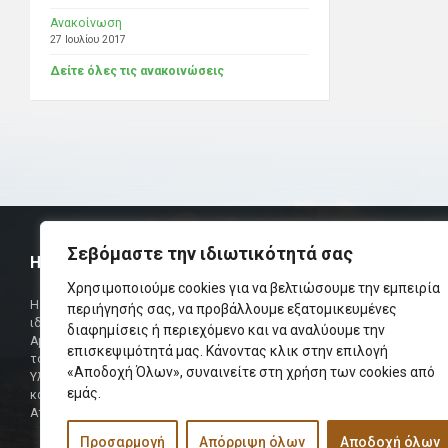
Ανακοίνωση
27 Ιουλίου 2017
Δείτε όλες τις ανακοινώσεις
Σεβόμαστε την ιδιωτικότητά σας
Η ΟΜΟΣΠΟΝΔΙΑ
ΧΡΗΣΙΜ
Χρησιμοποιούμε cookies για να βελτιώσουμε την εμπειρία
Τηλεφωνικό Κ
Η Ομοσπονδία Σωματείων Επαρχίας Αμαρίου
περιήγησής σας, να προβάλλουμε εξατομικευμένες
ιδρύθηκε και πήρε τη θέση της Ένωσης
Δήμαρχος
διαφημίσεις ή περιεχόμενο και να αναλύουμε την
Αμαριωτών, που λειτουργούσε από το 1966 μέχρι
επισκεψιμότητά μας. Κάνοντας κλικ στην επιλογή
Φαξ
το 1984.
«Αποδοχή Όλων», συναινείτε στη χρήση των cookies από
Υλοποιήθηκε σε συνεργασία των μελών του Δ.Σ
Περισσότερα
εμάς.
και των Δ.Σ των Αμαριώτικων Σωματείων της
Αττικής.
Προσαρμογή
Απόρριψη όλων
Αποδοχή όλων