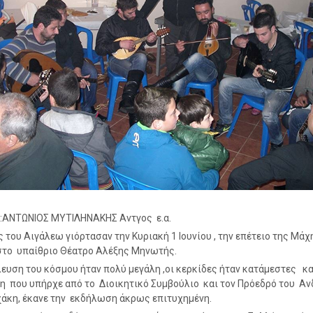
:ΑΝΤΩΝΙΟΣ ΜΥΤΙΛΗΝΑΚΗΣ Αντγος ε.α.
ς του Αιγάλεω γιόρτασαν την Κυριακή 1 Ιουνίου , την επέτειο της Μάχ
το υπαίθριο Θέατρο Αλέξης Μηνωτής.
ευση του κόσμου ήταν πολύ μεγάλη ,οι κερκίδες ήταν κατάμεστες κα
 που υπήρχε από το Διοικητικό Συμβούλιο και τον Πρόεδρό του Αν
άκη, έκανε την εκδήλωση άκρως επιτυχημένη.