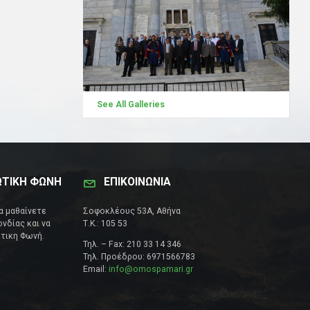
See All Galleries
ΩΤΙΚΗ ΦΩΝΗ
ΕΠΙΚΟΙΝΩΝΊΑ
να μαθαίνετε
Σοφοκλέους 53Α, Αθήνα
νδίας και να
Τ.Κ.: 105 53
τικη Φωνή.
Τηλ. – Fax: 210 33 14 346
Τηλ. Προέδρου: 6971566783
Email:
info@omospamari.gr