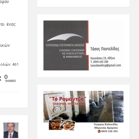
εψαν
ναι ένας
τικών
ολών: 461
0
SHARES