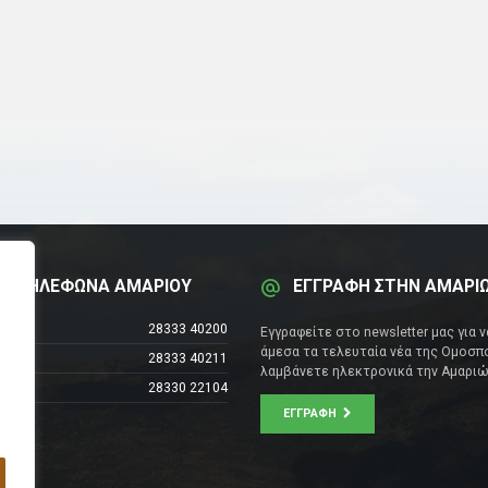
Α ΤΗΛΕΦΩΝΑ ΑΜΑΡΙΟΥ
ΕΓΓΡΑΦΗ ΣΤΗΝ ΑΜΑΡΙ
έντρο
28333 40200
Εγγραφείτε στο newsletter μας για 
άμεσα τα τελευταία νέα της Ομοσπο
28333 40211
λαμβάνετε ηλεκτρονικά την Αμαριώ
28330 22104
ΕΓΓΡΑΦΉ