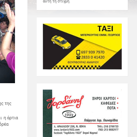
αυτή τη στιγμή.
ης της
ι η άρτια
δρέα