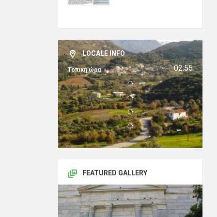
LOCALE INFO
02:55
Τοπική ώρα
FEATURED GALLERY