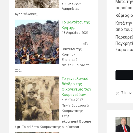
Μετά την
επί το έργον.
παραδοσ
Αμαριώτες
Αγροφύλακες,…
Κύριος ο
Το Βαλτέτσι της
Κατά τη
Κρήτης.
από τους
18 Απριλίου 2021
Παρευρέθ
Παγκρητί
«Το
Βαλτέτσι της
Σωματίω
Κρήτης»
Επετειακό
αφιέρωμα, για τα
200…
Το γενεαλογικό
δένδρο της
Οικογένειας των
7 Ιουν
Κουμεντάδων.
4 Μαΐου 2017
Πηγή Εμμανουήλ
Κουμεντάκης –
Σπήλι.
ekoument@otene
t.gr Το επίθετο Κουμεντάκης ευρίσκεται…