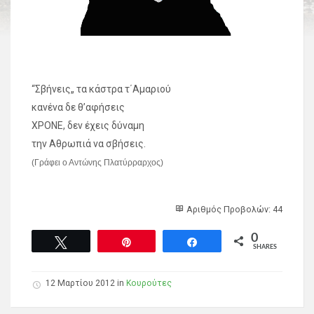
“Σβήνεις„ τα κάστρα τ΄Αμαριού
κανένα δε θ’αφήσεις
ΧΡΟΝΕ, δεν έχεις δύναμη
την Αθρωπιά να σβήσεις.
(Γράφει ο Αντώνης Πλατύρραρχος)
Αριθμός Προβολών: 44
0
Tweet
Pin
Share
SHARES
12 Μαρτίου 2012 in
Κουρούτες