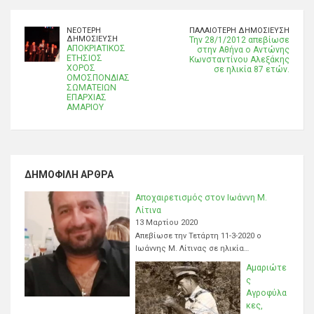
ΝΕΌΤΕΡΗ
ΠΑΛΑΙΌΤΕΡΗ ΔΗΜΟΣΊΕΥΣΗ
ΔΗΜΟΣΊΕΥΣΗ
Την 28/1/2012 απεβίωσε
ΑΠΟΚΡΙΑΤΙΚΟΣ
στην Αθήνα ο Αντώνης
ΕΤΗΣΙΟΣ
Κωνσταντίνου Αλεξάκης
ΧΟΡΟΣ
σε ηλικία 87 ετών.
ΟΜΟΣΠΟΝΔΙΑΣ
ΣΩΜΑΤΕΙΩΝ
ΕΠΑΡΧΙΑΣ
ΑΜΑΡΙΟΥ
ΔΗΜΟΦΙΛΉ ΆΡΘΡΑ
Αποχαιρετισμός στον Ιωάννη Μ.
Λίτινα
13 Μαρτίου 2020
Απεβίωσε την Τετάρτη 11-3-2020 ο
Ιωάννης Μ. Λίτινας σε ηλικία…
Αμαριώτε
ς
Αγροφύλα
κες,