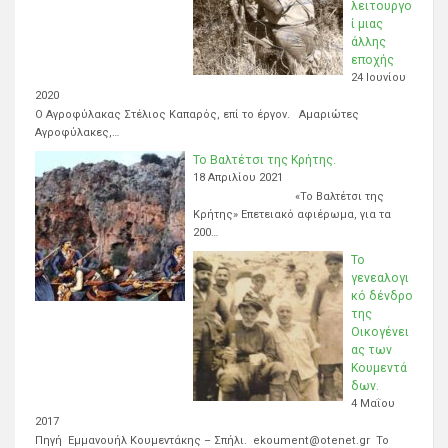
λειτουργο
ί μιας
άλλης
εποχής
24 Ιουνίου
2020
Ο Αγροφύλακας Στέλιος Καπαρός, επί το έργον. Αμαριώτες
Αγροφύλακες,…
Το Βαλτέτσι της Κρήτης.
18 Απριλίου 2021
«Το Βαλτέτσι της
Κρήτης» Επετειακό αφιέρωμα, για τα
200…
Το
γενεαλογι
κό δένδρο
της
Οικογένει
ας των
Κουμεντά
δων.
4 Μαΐου
2017
Πηγή Εμμανουήλ Κουμεντάκης – Σπήλι. ekoument@otenet.gr Το