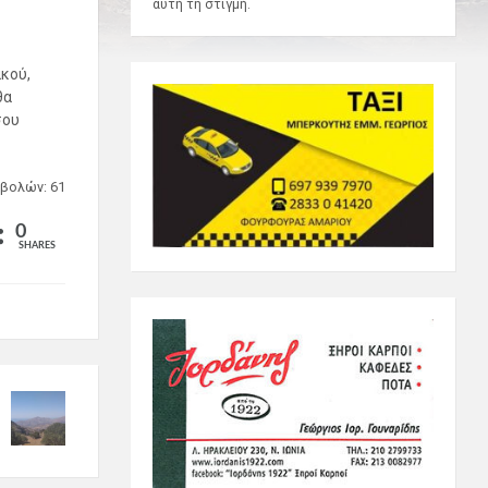
αυτή τη στιγμή.
κού,
θα
σου
βολών: 61
0
SHARES