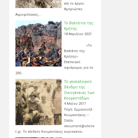
επί το έργον.
Αμαριώτες
Αγροφύλακες,…
Το Βαλτέτσι της
Κρήτης.
18 Απριλίου 2021
«Το
Βαλτέτσι της
Κρήτης»
Επετειακό
αφιέρωμα, για τα
200…
Το γενεαλογικό
δένδρο της
Οικογένειας των
Κουμεντάδων.
4 Μαΐου 2017
Πηγή Εμμανουήλ
Κουμεντάκης –
Σπήλι.
ekoument@otene
t.gr Το επίθετο Κουμεντάκης ευρίσκεται…