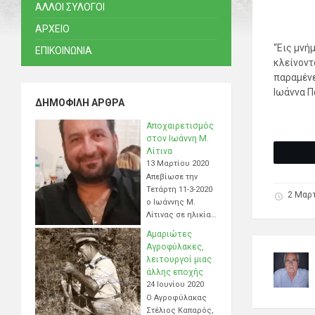
ΑΛΛΟΙ ΣΥΛΟΓΟΙ
ΑΡΧΕΙΟ
“
Εις μνή
ΕΠΙΚΟΙΝΩΝΙΑ
κλείνοντ
παραμένε
Ιωάννα Π
ΔΗΜΟΦΙΛΉ ΆΡΘΡΑ
Αποχαιρετισμός
στον Ιωάννη Μ.
Λίτινα
13 Μαρτίου 2020
Απεβίωσε την
Τετάρτη 11-3-2020
2 Μαρτ
ο Ιωάννης Μ.
Λίτινας σε ηλικία…
Αμαριώτες
Αγροφύλακες,
λειτουργοί μιας
άλλης εποχής
24 Ιουνίου 2020
Ο Αγροφύλακας
Στέλιος Καπαρός,