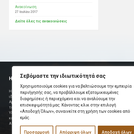
Ανακοίνωση
27 Ιουλίου 2017
Δείτε όλες τις ανακοινώσεις
Σεβόμαστε την ιδιωτικότητά σας
Η ΟΜΟΣΠΟΝΔΙΑ
ΧΡΗΣΙΜ
Χρησιμοποιούμε cookies για να βελτιώσουμε την εμπειρία
Τηλεφωνικό Κ
Η Ομοσπονδία Σωματείων Επαρχίας Αμαρίου
περιήγησής σας, να προβάλλουμε εξατομικευμένες
ιδρύθηκε και πήρε τη θέση της Ένωσης
Δήμαρχος
διαφημίσεις ή περιεχόμενο και να αναλύουμε την
Αμαριωτών, που λειτουργούσε από το 1966 μέχρι
επισκεψιμότητά μας. Κάνοντας κλικ στην επιλογή
Φαξ
το 1984.
«Αποδοχή Όλων», συναινείτε στη χρήση των cookies από
Υλοποιήθηκε σε συνεργασία των μελών του Δ.Σ
Περισσότερα
εμάς.
και των Δ.Σ των Αμαριώτικων Σωματείων της
Αττικής.
Προσαρμογή
Απόρριψη όλων
Αποδοχή όλων