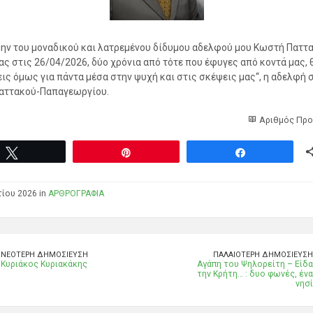
μην του μοναδικού και λατρεμένου δίδυμου αδελφού μου Κωστή Παττα
ας στις 26/04/2026, δύο χρόνια από τότε που έφυγες από κοντά μας, 
ις όμως για πάντα μέσα στην ψυχή και στις σκέψεις μας
“,
η αδελφή 
αττακού-Παπαγεωργίου.
Αριθμός Προ
Tweet
Pin
Share
ίου 2026 in
ΑΡΘΡΟΓΡΑΦΙΑ
ΝΕΌΤΕΡΗ ΔΗΜΟΣΊΕΥΣΗ
ΠΑΛΑΙΌΤΕΡΗ ΔΗΜΟΣΊΕΥΣΗ
Κυριάκος Κυριακάκης
Αγάπη του Ψηλορείτη – Είδα
την Κρήτη… : δυο φωνές, ένα
νησί