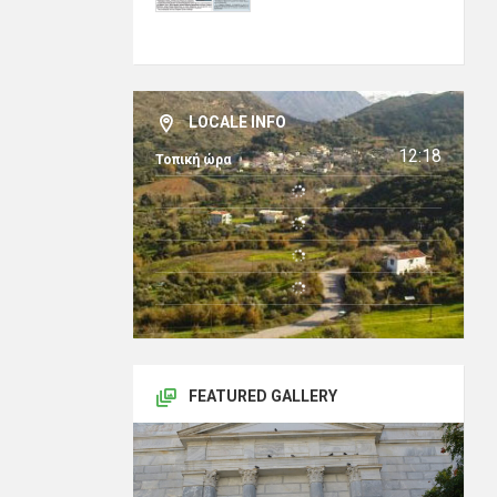
LOCALE INFO
12:18
Τοπική ώρα
FEATURED GALLERY