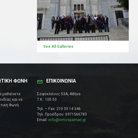
See All Galleries
ΩΤΙΚΗ ΦΩΝΗ
ΕΠΙΚΟΙΝΩΝΊΑ
να μαθαίνετε
Σοφοκλέους 53Α, Αθήνα
νδίας και να
Τ.Κ.: 105 53
τικη Φωνή.
Τηλ. – Fax: 210 33 14 346
Τηλ. Προέδρου: 6971566783
Email:
info@omospamari.gr