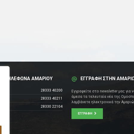
Α ΤΗΛΕΦΩΝΑ ΑΜΑΡΙΟΥ
ΕΓΓΡΑΦΗ ΣΤΗΝ ΑΜΑΡΙ
έντρο
28333 40200
Εγγραφείτε στο newsletter μας για 
άμεσα τα τελευταία νέα της Ομοσπο
28333 40211
λαμβάνετε ηλεκτρονικά την Αμαριώ
28330 22104
ΕΓΓΡΑΦΉ