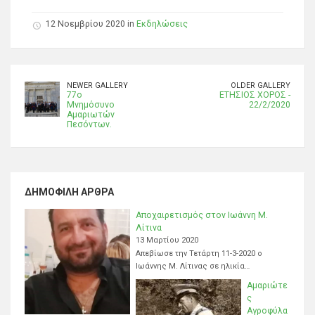
12 Νοεμβρίου 2020 in
Εκδηλώσεις
NEWER GALLERY
OLDER GALLERY
77ο
ΕΤΗΣΙΟΣ ΧΟΡΟΣ -
Μνημόσυνο
22/2/2020
Αμαριωτών
Πεσόντων.
ΔΗΜΟΦΙΛΉ ΆΡΘΡΑ
Αποχαιρετισμός στον Ιωάννη Μ.
Λίτινα
13 Μαρτίου 2020
Απεβίωσε την Τετάρτη 11-3-2020 ο
Ιωάννης Μ. Λίτινας σε ηλικία…
Αμαριώτε
ς
Αγροφύλα