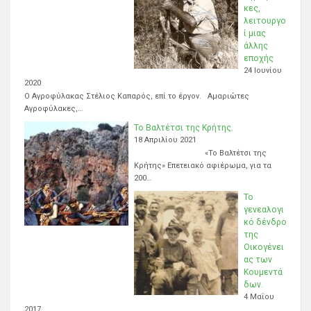
κες,
λειτουργο
ί μιας
άλλης
εποχής
24 Ιουνίου
2020
Ο Αγροφύλακας Στέλιος Καπαρός, επί το έργον. Αμαριώτες
Αγροφύλακες,…
Το Βαλτέτσι της Κρήτης.
18 Απριλίου 2021
«Το Βαλτέτσι της
Κρήτης» Επετειακό αφιέρωμα, για τα
200…
Το
γενεαλογι
κό δένδρο
της
Οικογένει
ας των
Κουμεντά
δων.
4 Μαΐου
2017