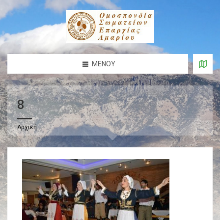
ΜΕΝΟΎ
8
Αρχική