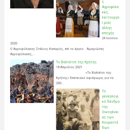
ς
Αγροφύλα
κες,
λειτουργο
ί μιας
άλλης
εποχής
24 Ιουνίου
2020
Ο Αγροφύλακας Στέλιος Καπαρός, επί το έργον. Αμαριώτες
Αγροφύλακες,…
Το Βαλτέτσι της Κρήτης.
18 Απριλίου 2021
«Το Βαλτέτσι της
Κρήτης» Επετειακό αφιέρωμα, για τα
200…
Το
γενεαλογι
κό δένδρο
της
Οικογένει
ας των
Κουμεντά
δων.