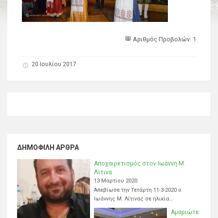
Αριθμός Προβολών: 1
20 Ιουλίου 2017
ΔΗΜΟΦΙΛΉ ΆΡΘΡΑ
Αποχαιρετισμός στον Ιωάννη Μ.
Λίτινα
13 Μαρτίου 2020
Απεβίωσε την Τετάρτη 11-3-2020 ο
Ιωάννης Μ. Λίτινας σε ηλικία…
Αμαριώτε