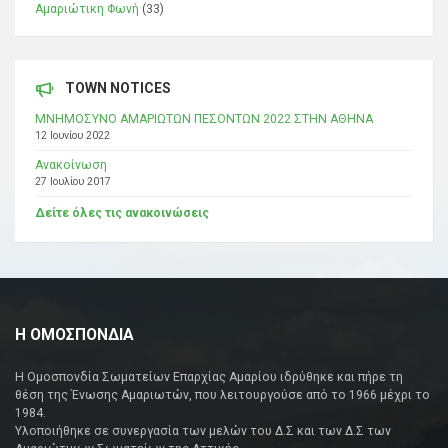
Αμαριώτικη Φωνή
(33)
TOWN NOTICES
ΜΝΗΜΟΣΥΝΟ ΑΜΑΡΙΩΤΩΝ ΠΕΣΟΝΤΩΝ 2022 ΣΤΗΝ ΑΘΗΝΑ
12 Ιουνίου 2022
Ανακοίνωση
27 Ιουλίου 2017
Δείτε όλες τις ανακοινώσεις
Η ΟΜΟΣΠΟΝΔΙΑ
Η Ομοσπονδία Σωματείων Επαρχίας Αμαρίου ιδρύθηκε και πήρε τη
θέση της Ένωσης Αμαριωτών, που λειτουργούσε από το 1966 μέχρι το
1984.
Υλοποιήθηκε σε συνεργασία των μελών του Δ.Σ και των Δ.Σ των