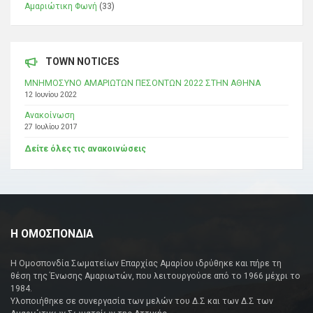
Αμαριώτικη Φωνή
(33)
TOWN NOTICES
ΜΝΗΜΟΣΥΝΟ ΑΜΑΡΙΩΤΩΝ ΠΕΣΟΝΤΩΝ 2022 ΣΤΗΝ ΑΘΗΝΑ
12 Ιουνίου 2022
Ανακοίνωση
27 Ιουλίου 2017
Δείτε όλες τις ανακοινώσεις
Η ΟΜΟΣΠΟΝΔΙΑ
Η Ομοσπονδία Σωματείων Επαρχίας Αμαρίου ιδρύθηκε και πήρε τη
θέση της Ένωσης Αμαριωτών, που λειτουργούσε από το 1966 μέχρι το
1984.
Υλοποιήθηκε σε συνεργασία των μελών του Δ.Σ και των Δ.Σ των