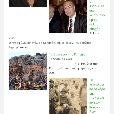
ς
Αγροφύλα
κες,
λειτουργο
ί μιας
άλλης
εποχής
24 Ιουνίου
2020
Ο Αγροφύλακας Στέλιος Καπαρός, επί το έργον. Αμαριώτες
Αγροφύλακες,…
Το Βαλτέτσι της Κρήτης.
18 Απριλίου 2021
«Το Βαλτέτσι της
Κρήτης» Επετειακό αφιέρωμα, για τα
200…
Το
γενεαλογι
κό δένδρο
της
Οικογένει
ας των
Κουμεντά
δων.