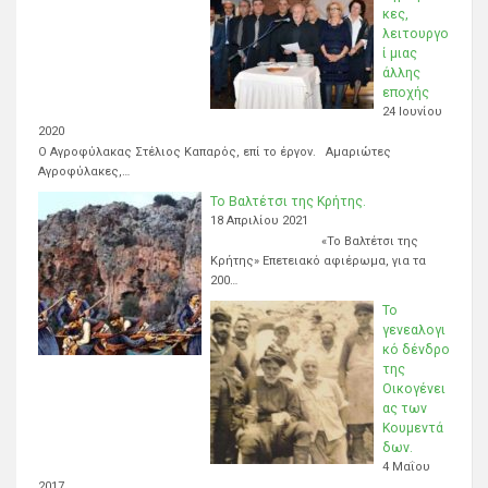
κες,
λειτουργο
ί μιας
άλλης
εποχής
24 Ιουνίου
2020
Ο Αγροφύλακας Στέλιος Καπαρός, επί το έργον. Αμαριώτες
Αγροφύλακες,…
Το Βαλτέτσι της Κρήτης.
18 Απριλίου 2021
«Το Βαλτέτσι της
Κρήτης» Επετειακό αφιέρωμα, για τα
200…
Το
γενεαλογι
κό δένδρο
της
Οικογένει
ας των
Κουμεντά
δων.
4 Μαΐου
2017