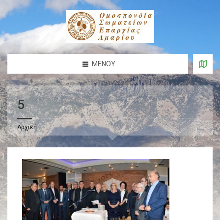
ΜΕΝΟΎ
5
Αρχική