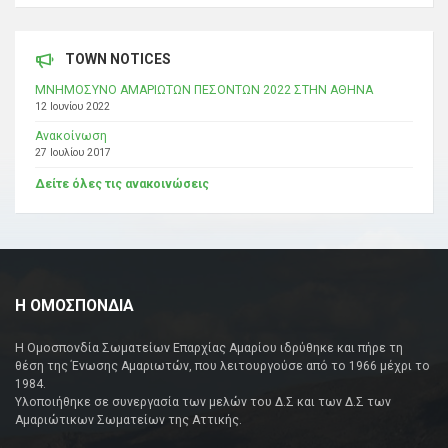
TOWN NOTICES
ΜΝΗΜΟΣΥΝΟ ΑΜΑΡΙΩΤΩΝ ΠΕΣΟΝΤΩΝ 2022 ΣΤΗΝ ΑΘΗΝΑ
12 Ιουνίου 2022
Ανακοίνωση
27 Ιουλίου 2017
Δείτε όλες τις ανακοινώσεις
Η ΟΜΟΣΠΟΝΔΙΑ
Η Ομοσπονδία Σωματείων Επαρχίας Αμαρίου ιδρύθηκε και πήρε τη
θέση της Ένωσης Αμαριωτών, που λειτουργούσε από το 1966 μέχρι το
1984.
Υλοποιήθηκε σε συνεργασία των μελών του Δ.Σ και των Δ.Σ των
Αμαριώτικων Σωματείων της Αττικής.