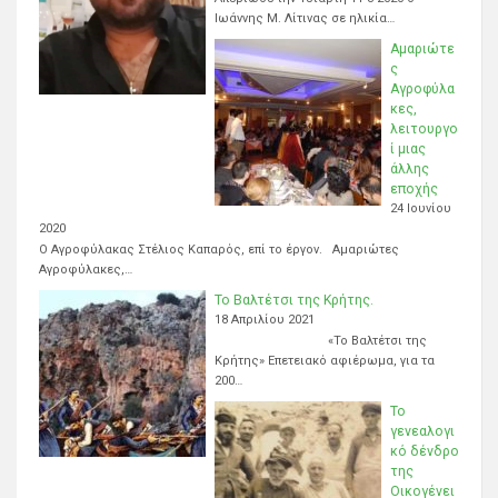
Ιωάννης Μ. Λίτινας σε ηλικία…
Αμαριώτε
ς
Αγροφύλα
κες,
λειτουργο
ί μιας
άλλης
εποχής
24 Ιουνίου
2020
Ο Αγροφύλακας Στέλιος Καπαρός, επί το έργον. Αμαριώτες
Αγροφύλακες,…
Το Βαλτέτσι της Κρήτης.
18 Απριλίου 2021
«Το Βαλτέτσι της
Κρήτης» Επετειακό αφιέρωμα, για τα
200…
Το
γενεαλογι
κό δένδρο
της
Οικογένει