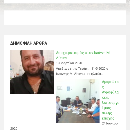
ΔΗΜΟΦΙΛΉ ΆΡΘΡΑ
Αποχαιρετισμός στον Ιωάννη Μ.
Λίτινα
13 Μαρτίου 2020
Απεβίωσε την Τετάρτη 11-3-2020 ο
Ιωάννης Μ. Λίτινας σε ηλικία…
Αμαριώτε
ς
Αγροφύλα
κες,
λειτουργο
ί μιας
άλλης
εποχής
24 Ιουνίου
2020