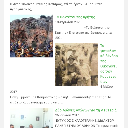
Ο Αγροφύλακας Στέλιος Καπαρός, επί το έργον. Αμαριώτες
Αγροφύλακες,…
Το Βαλτέτσι της Κρήτης.
18 Απριλίου 2021
«Το Βαλτέτσι της
Κρήτης» Επετειακό αφιέρωμα, για τα
200…
Το
γενεαλογι
κό δένδρο
της
Οικογένει
ας των
Κουμεντά
δων.
4 Μαΐου
2017
Πηγή Εμμανουήλ Κουμεντάκης – Σπήλι. ekoument@otenet.gr Το
επίθετο Κουμεντάκης ευρίσκεται…
Δύο Αιώνες Αγώνων για τη Λευτεριά
26 Ιουλίου 2017
ΕΥΤΥΧΙΟΣ Σ.ΚΑΛΟΓΕΡΑΚΗΣ ΔΙΔΑΚΤΩΡ
ΠΑΝΕΠΙΣΤΗΜΙΟΥ ΑΘΗΝΩΝ Το αγωνιστικό