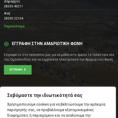
Δήμαρχος
28333 40211
Φαξ
28330 22104
Περισσότερα
ΕΓΓΡΑΦΗ ΣΤΗΝ ΑΜΑΡΙΩΤΙΚΗ ΦΩΝΗ
Εγγραφείτε στο newsletter μας για να μαθαίνετε άμεσα τα τελευταία νέα
της Ομοσπονδίας και να λαμβάνετε ηλεκτρονικά την Αμαριώτικη Φωνή.
ΕΓΓΡΑΦΉ
ΕΠΙΚΟΙΝΩΝΊΑ
Σεβόμαστε την ιδιωτικότητά σας
Σοφοκλέους 53Α, Αθήνα
Χρησιμοποιούμε cookies για να βελτιώσουμε την εμπειρία
Τ.Κ.: 105 53
περιήγησής σας, να προβάλλουμε εξατομικευμένες
Τηλ. – Fax: 210 33 14 346
διαφημίσεις ή περιεχόμενο και να αναλύουμε την