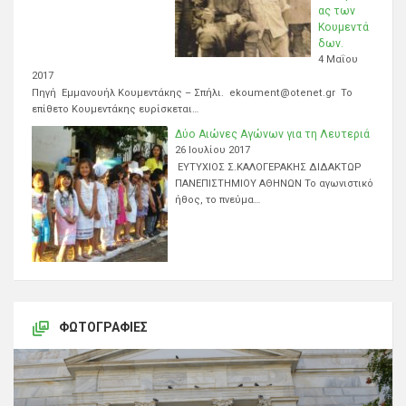
ας των
Κουμεντά
δων.
4 Μαΐου
2017
Πηγή Εμμανουήλ Κουμεντάκης – Σπήλι. ekoument@otenet.gr Το
επίθετο Κουμεντάκης ευρίσκεται…
Δύο Αιώνες Αγώνων για τη Λευτεριά
26 Ιουλίου 2017
ΕΥΤΥΧΙΟΣ Σ.ΚΑΛΟΓΕΡΑΚΗΣ ΔΙΔΑΚΤΩΡ
ΠΑΝΕΠΙΣΤΗΜΙΟΥ ΑΘΗΝΩΝ Το αγωνιστικό
ήθος, το πνεύμα…
ΦΩΤΟΓΡΑΦΊΕΣ