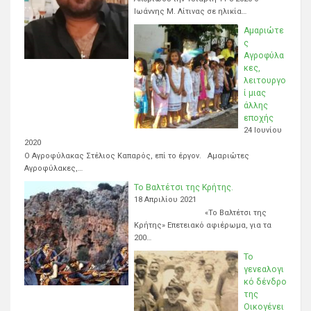
Ιωάννης Μ. Λίτινας σε ηλικία…
Αμαριώτε
ς
Αγροφύλα
κες,
λειτουργο
ί μιας
άλλης
εποχής
24 Ιουνίου
2020
Ο Αγροφύλακας Στέλιος Καπαρός, επί το έργον. Αμαριώτες
Αγροφύλακες,…
Το Βαλτέτσι της Κρήτης.
18 Απριλίου 2021
«Το Βαλτέτσι της
Κρήτης» Επετειακό αφιέρωμα, για τα
200…
Το
γενεαλογι
κό δένδρο
της
Οικογένει