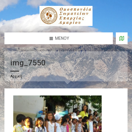
ΜΕΝΟΎ
img_7550
Αρχική