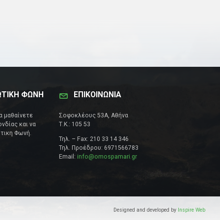
ΩΤΙΚΗ ΦΩΝΗ
ΕΠΙΚΟΙΝΩΝΊΑ
να μαθαίνετε
Σοφοκλέους 53Α, Αθήνα
νδίας και να
Τ.Κ.: 105 53
τικη Φωνή.
Τηλ. – Fax: 210 33 14 346
Τηλ. Προέδρου: 6971566783
Email:
info@omospamari.gr
Designed and developed by
Inspire Web