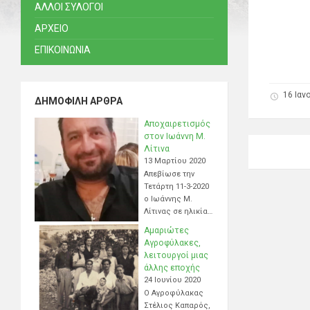
ΑΛΛΟΙ ΣΥΛΟΓΟΙ
ΑΡΧΕΙΟ
ΕΠΙΚΟΙΝΩΝΙΑ
16 Ιαν
ΔΗΜΟΦΙΛΉ ΆΡΘΡΑ
Αποχαιρετισμός
στον Ιωάννη Μ.
Λίτινα
13 Μαρτίου 2020
Απεβίωσε την
Τετάρτη 11-3-2020
ο Ιωάννης Μ.
Λίτινας σε ηλικία…
Αμαριώτες
Αγροφύλακες,
λειτουργοί μιας
άλλης εποχής
24 Ιουνίου 2020
Ο Αγροφύλακας
Στέλιος Καπαρός,