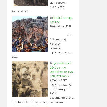
επί το έργον.
Αμαριώτες
Αγροφύλακες,…
Το Βαλτέτσι της
Κρήτης.
18 Απριλίου 2021
«Το
Βαλτέτσι της
Κρήτης»
Επετειακό
αφιέρωμα, για τα
200…
Το γενεαλογικό
δένδρο της
Οικογένειας των
Κουμεντάδων.
4 Μαΐου 2017
Πηγή Εμμανουήλ
Κουμεντάκης –
Σπήλι.
ekoument@otene
t.gr Το επίθετο Κουμεντάκης ευρίσκεται…