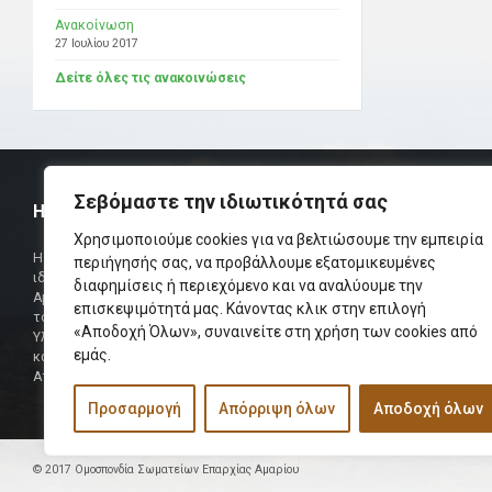
Ανακοίνωση
27 Ιουλίου 2017
Δείτε όλες τις ανακοινώσεις
Σεβόμαστε την ιδιωτικότητά σας
Η ΟΜΟΣΠΟΝΔΙΑ
ΧΡΗΣΙΜ
Χρησιμοποιούμε cookies για να βελτιώσουμε την εμπειρία
Τηλεφωνικό Κ
Η Ομοσπονδία Σωματείων Επαρχίας Αμαρίου
περιήγησής σας, να προβάλλουμε εξατομικευμένες
ιδρύθηκε και πήρε τη θέση της Ένωσης
διαφημίσεις ή περιεχόμενο και να αναλύουμε την
Δήμαρχος
Αμαριωτών, που λειτουργούσε από το 1966 μέχρι
επισκεψιμότητά μας. Κάνοντας κλικ στην επιλογή
Φαξ
το 1984.
«Αποδοχή Όλων», συναινείτε στη χρήση των cookies από
Υλοποιήθηκε σε συνεργασία των μελών του Δ.Σ
Περισσότερα
εμάς.
και των Δ.Σ των Αμαριώτικων Σωματείων της
Αττικής.
Προσαρμογή
Απόρριψη όλων
Αποδοχή όλων
© 2017 Ομοσπονδία Σωματείων Επαρχίας Αμαρίου