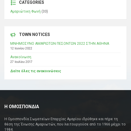
CATEGORIES
Αμαριώτικη Φωνή
(33)
TOWN NOTICES
ΜΝΗΜΟΣΥΝΟ ΑΜΑΡΙΩΤΩΝ ΠΕΣΟΝΤΩΝ 2022 ΣΤΗΝ ΑΘΗΝΑ
12 Ιουνίου 2022
Ανακοίνωση
27 Ιουλίου 2017
Δείτε όλες τις ανακοινώσεις
Η ΟΜΟΣΠΟΝΔΙΑ
Η Ομοσπονδία Σωματείων Επαρχίας Αμαρίου ιδρύθηκε και πήρε τη
θέση της Ένωσης Αμαριωτών, που λειτουργούσε από το 1966 μέχρι το
1984.