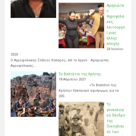
Αμαριώτε
ς
Αγροφύλα
κες,
λειτουργο
ί μιας
άλλης
εποχής
24 Ιουνίου
2020
Ο Αγροφύλακας Στέλιος Καπαρός, επί το έργον. Αμαριώτες
Αγροφύλακες,…
Το Βαλτέτσι της Κρήτης.
18 Απριλίου 2021
«Το Βαλτέτσι της
Κρήτης» Επετειακό αφιέρωμα, για τα
200…
Το
γενεαλογι
κό δένδρο
της
Οικογένει
ας των