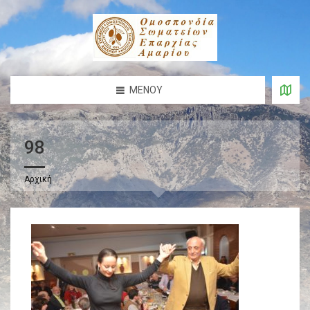
ΜΕΝΟΎ
98
Αρχική