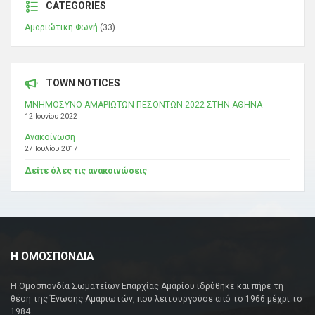
CATEGORIES
Αμαριώτικη Φωνή
(33)
TOWN NOTICES
ΜΝΗΜΟΣΥΝΟ ΑΜΑΡΙΩΤΩΝ ΠΕΣΟΝΤΩΝ 2022 ΣΤΗΝ ΑΘΗΝΑ
12 Ιουνίου 2022
Ανακοίνωση
27 Ιουλίου 2017
Δείτε όλες τις ανακοινώσεις
Η ΟΜΟΣΠΟΝΔΙΑ
Η Ομοσπονδία Σωματείων Επαρχίας Αμαρίου ιδρύθηκε και πήρε τη
θέση της Ένωσης Αμαριωτών, που λειτουργούσε από το 1966 μέχρι το
1984.