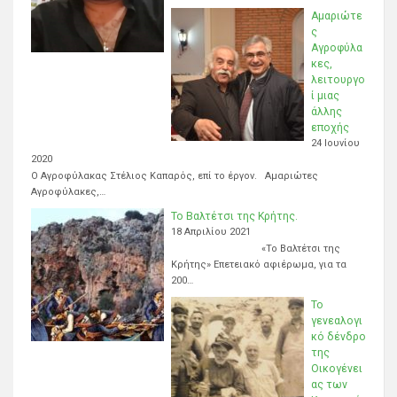
Αμαριώτε
ς
Αγροφύλα
κες,
λειτουργο
ί μιας
άλλης
εποχής
24 Ιουνίου
2020
Ο Αγροφύλακας Στέλιος Καπαρός, επί το έργον. Αμαριώτες
Αγροφύλακες,…
Το Βαλτέτσι της Κρήτης.
18 Απριλίου 2021
«Το Βαλτέτσι της
Κρήτης» Επετειακό αφιέρωμα, για τα
200…
Το
γενεαλογι
κό δένδρο
της
Οικογένει
ας των