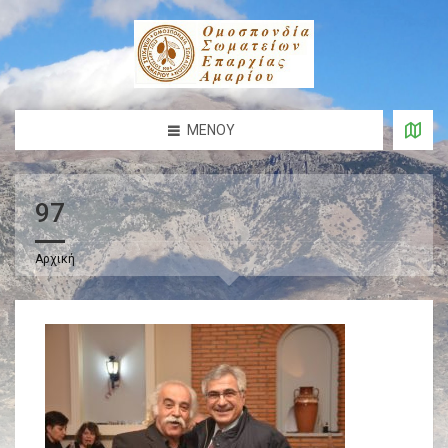
ΜΕΝΟΎ
97
Αρχική