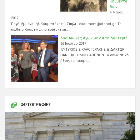
Κουμεντά
δων.
4 Μαΐου
2017
Πηγή Εμμανουήλ Κουμεντάκης – Σπήλι. ekoument@otenet.gr Το
επίθετο Κουμεντάκης ευρίσκεται…
Δύο Αιώνες Αγώνων για τη Λευτεριά
26 Ιουλίου 2017
ΕΥΤΥΧΙΟΣ Σ.ΚΑΛΟΓΕΡΑΚΗΣ ΔΙΔΑΚΤΩΡ
ΠΑΝΕΠΙΣΤΗΜΙΟΥ ΑΘΗΝΩΝ Το αγωνιστικό
ήθος, το πνεύμα…
ΦΩΤΟΓΡΑΦΊΕΣ