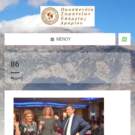
ΜΕΝΟΎ
86
Αρχική