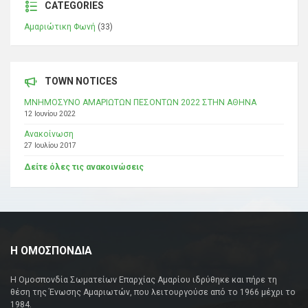
CATEGORIES
Αμαριώτικη Φωνή
(33)
TOWN NOTICES
ΜΝΗΜΟΣΥΝΟ ΑΜΑΡΙΩΤΩΝ ΠΕΣΟΝΤΩΝ 2022 ΣΤΗΝ ΑΘΗΝΑ
12 Ιουνίου 2022
Ανακοίνωση
27 Ιουλίου 2017
Δείτε όλες τις ανακοινώσεις
Η ΟΜΟΣΠΟΝΔΙΑ
Η Ομοσπονδία Σωματείων Επαρχίας Αμαρίου ιδρύθηκε και πήρε τη
θέση της Ένωσης Αμαριωτών, που λειτουργούσε από το 1966 μέχρι το
1984.