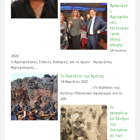
Αμαριώτε
ς
Αγροφύλα
κες,
λειτουργο
ί μιας
άλλης
εποχής
24 Ιουνίου
2020
Ο Αγροφύλακας Στέλιος Καπαρός, επί το έργον. Αμαριώτες
Αγροφύλακες,…
Το Βαλτέτσι της Κρήτης.
18 Απριλίου 2021
«Το Βαλτέτσι της
Κρήτης» Επετειακό αφιέρωμα, για τα
200…
Το
γενεαλογι
κό δένδρο
της
Οικογένει
ας των