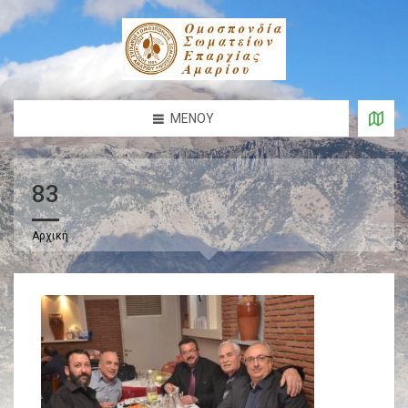
ΜΕΝΟΎ
83
Αρχική