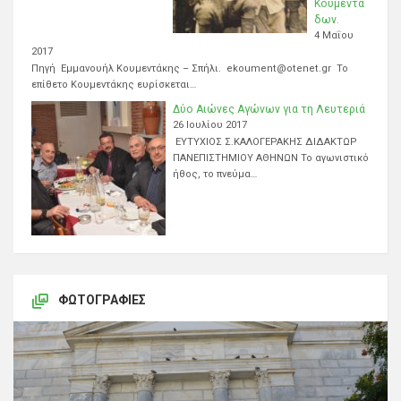
Κουμεντά
δων.
4 Μαΐου
2017
Πηγή Εμμανουήλ Κουμεντάκης – Σπήλι. ekoument@otenet.gr Το
επίθετο Κουμεντάκης ευρίσκεται…
Δύο Αιώνες Αγώνων για τη Λευτεριά
26 Ιουλίου 2017
ΕΥΤΥΧΙΟΣ Σ.ΚΑΛΟΓΕΡΑΚΗΣ ΔΙΔΑΚΤΩΡ
ΠΑΝΕΠΙΣΤΗΜΙΟΥ ΑΘΗΝΩΝ Το αγωνιστικό
ήθος, το πνεύμα…
ΦΩΤΟΓΡΑΦΊΕΣ