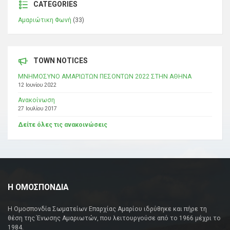
CATEGORIES
Αμαριώτικη Φωνή
(33)
TOWN NOTICES
ΜΝΗΜΟΣΥΝΟ ΑΜΑΡΙΩΤΩΝ ΠΕΣΟΝΤΩΝ 2022 ΣΤΗΝ ΑΘΗΝΑ
12 Ιουνίου 2022
Ανακοίνωση
27 Ιουλίου 2017
Δείτε όλες τις ανακοινώσεις
Η ΟΜΟΣΠΟΝΔΙΑ
Η Ομοσπονδία Σωματείων Επαρχίας Αμαρίου ιδρύθηκε και πήρε τη
θέση της Ένωσης Αμαριωτών, που λειτουργούσε από το 1966 μέχρι το
1984.