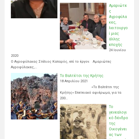
Αμαριώτε
ς
Αγροφύλα
κες,
λειτουργο
ί μιας
άλλης
εποχής
24 Ιουνίου
2020
Ο Αγροφύλακας Στέλιος Καπαρός, επί το έργον. Αμαριώτες
Αγροφύλακες,…
Το Βαλτέτσι της Κρήτης.
18 Απριλίου 2021
«Το Βαλτέτσι της
Κρήτης» Επετειακό αφιέρωμα, για τα
200…
Το
γενεαλογι
κό δένδρο
της
Οικογένει
ας των