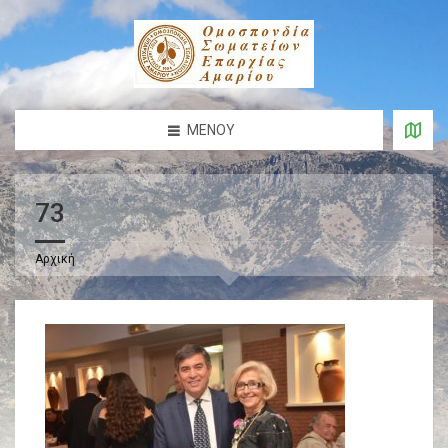
ΜΕΝΟΎ
73
Αρχική