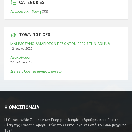
CATEGORIES
Αμαριώτικη Φωνή
(33)
TOWN NOTICES
ΜΝΗΜΟΣΥΝΟ ΑΜΑΡΙΩΤΩΝ ΠΕΣΟΝΤΩΝ 2022 ΣΤΗΝ ΑΘΗΝΑ
12 Ιουνίου 2022
Ανακοίνωση
27 Ιουλίου 2017
Δείτε όλες τις ανακοινώσεις
Η ΟΜΟΣΠΟΝΔΙΑ
Η Ομοσπονδία Σωματείων Επαρχίας Αμαρίου ιδρύθηκε και πήρε τη
θέση της Ένωσης Αμαριωτών, που λειτουργούσε από το 1966 μέχρι το
1984.