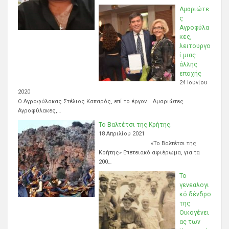
Αμαριώτε
ς
Αγροφύλα
κες,
λειτουργο
ί μιας
άλλης
εποχής
24 Ιουνίου
2020
Ο Αγροφύλακας Στέλιος Καπαρός, επί το έργον. Αμαριώτες
Αγροφύλακες,…
Το Βαλτέτσι της Κρήτης.
18 Απριλίου 2021
«Το Βαλτέτσι της
Κρήτης» Επετειακό αφιέρωμα, για τα
200…
Το
γενεαλογι
κό δένδρο
της
Οικογένει
ας των