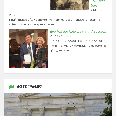
Κουμεντά
δων.
4 Μαΐου
2017
Πηγή Εμμανουήλ Κουμεντάκης – Σπήλι. ekoument@otenet.gr Το
επίθετο Κουμεντάκης ευρίσκεται…
Δύο Αιώνες Αγώνων για τη Λευτεριά
26 Ιουλίου 2017
ΕΥΤΥΧΙΟΣ Σ.ΚΑΛΟΓΕΡΑΚΗΣ ΔΙΔΑΚΤΩΡ
ΠΑΝΕΠΙΣΤΗΜΙΟΥ ΑΘΗΝΩΝ Το αγωνιστικό
ήθος, το πνεύμα…
ΦΩΤΟΓΡΑΦΊΕΣ