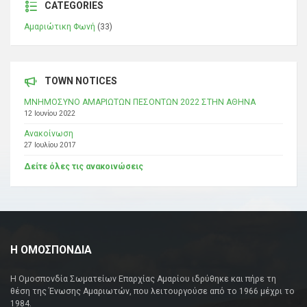
CATEGORIES
Αμαριώτικη Φωνή
(33)
TOWN NOTICES
ΜΝΗΜΟΣΥΝΟ ΑΜΑΡΙΩΤΩΝ ΠΕΣΟΝΤΩΝ 2022 ΣΤΗΝ ΑΘΗΝΑ
12 Ιουνίου 2022
Ανακοίνωση
27 Ιουλίου 2017
Δείτε όλες τις ανακοινώσεις
Η ΟΜΟΣΠΟΝΔΙΑ
Η Ομοσπονδία Σωματείων Επαρχίας Αμαρίου ιδρύθηκε και πήρε τη
θέση της Ένωσης Αμαριωτών, που λειτουργούσε από το 1966 μέχρι το
1984.