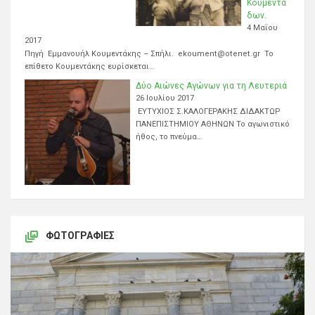
Κουμεντά
δων.
4 Μαΐου
2017
Πηγή Εμμανουήλ Κουμεντάκης – Σπήλι. ekoument@otenet.gr Το
επίθετο Κουμεντάκης ευρίσκεται…
Δύο Αιώνες Αγώνων για τη Λευτεριά
26 Ιουλίου 2017
ΕΥΤΥΧΙΟΣ Σ.ΚΑΛΟΓΕΡΑΚΗΣ ΔΙΔΑΚΤΩΡ
ΠΑΝΕΠΙΣΤΗΜΙΟΥ ΑΘΗΝΩΝ Το αγωνιστικό
ήθος, το πνεύμα…
ΦΩΤΟΓΡΑΦΊΕΣ