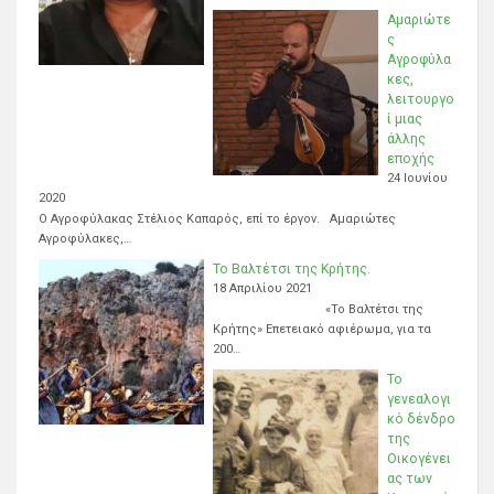
Αμαριώτε
ς
Αγροφύλα
κες,
λειτουργο
ί μιας
άλλης
εποχής
24 Ιουνίου
2020
Ο Αγροφύλακας Στέλιος Καπαρός, επί το έργον. Αμαριώτες
Αγροφύλακες,…
Το Βαλτέτσι της Κρήτης.
18 Απριλίου 2021
«Το Βαλτέτσι της
Κρήτης» Επετειακό αφιέρωμα, για τα
200…
Το
γενεαλογι
κό δένδρο
της
Οικογένει
ας των