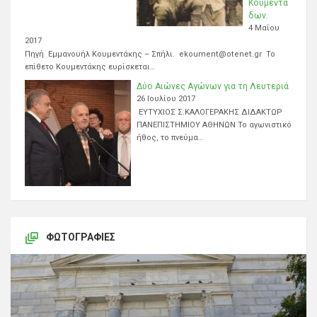
Κουμεντά
δων.
4 Μαΐου
2017
Πηγή Εμμανουήλ Κουμεντάκης – Σπήλι. ekoument@otenet.gr Το
επίθετο Κουμεντάκης ευρίσκεται…
Δύο Αιώνες Αγώνων για τη Λευτεριά
26 Ιουλίου 2017
ΕΥΤΥΧΙΟΣ Σ.ΚΑΛΟΓΕΡΑΚΗΣ ΔΙΔΑΚΤΩΡ
ΠΑΝΕΠΙΣΤΗΜΙΟΥ ΑΘΗΝΩΝ Το αγωνιστικό
ήθος, το πνεύμα…
ΦΩΤΟΓΡΑΦΊΕΣ