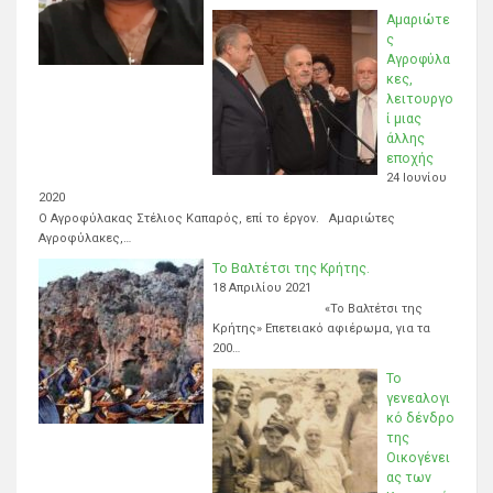
Αμαριώτε
ς
Αγροφύλα
κες,
λειτουργο
ί μιας
άλλης
εποχής
24 Ιουνίου
2020
Ο Αγροφύλακας Στέλιος Καπαρός, επί το έργον. Αμαριώτες
Αγροφύλακες,…
Το Βαλτέτσι της Κρήτης.
18 Απριλίου 2021
«Το Βαλτέτσι της
Κρήτης» Επετειακό αφιέρωμα, για τα
200…
Το
γενεαλογι
κό δένδρο
της
Οικογένει
ας των