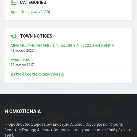
CATEGORIES
Αμαριώτικη Φωνή
(33)
TOWN NOTICES
ΜΝΗΜΟΣΥΝΟ ΑΜΑΡΙΩΤΩΝ ΠΕΣΟΝΤΩΝ 2022 ΣΤΗΝ ΑΘΗΝΑ
12 Ιουνίου 2022
Ανακοίνωση
27 Ιουλίου 2017
Δείτε όλες τις ανακοινώσεις
Η ΟΜΟΣΠΟΝΔΙΑ
Η Ομοσπονδία Σωματείων Επαρχίας Αμαρίου ιδρύθηκε και πήρε τη
θέση της Ένωσης Αμαριωτών, που λειτουργούσε από το 1966 μέχρι το
1984.