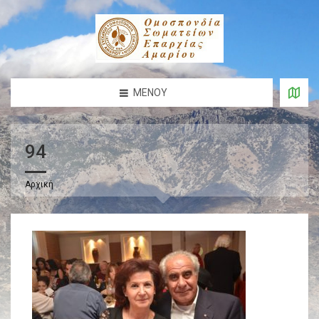
ΜΕΝΟΎ
94
Αρχική