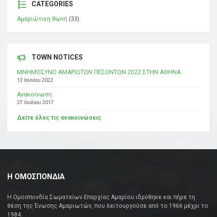
CATEGORIES
Αμαριώτικη Φωνή
(33)
TOWN NOTICES
ΜΝΗΜΟΣΥΝΟ ΑΜΑΡΙΩΤΩΝ ΠΕΣΟΝΤΩΝ 2022 ΣΤΗΝ ΑΘΗΝΑ
12 Ιουνίου 2022
Ανακοίνωση
27 Ιουλίου 2017
Δείτε όλες τις ανακοινώσεις
Η ΟΜΟΣΠΟΝΔΙΑ
Η Ομοσπονδία Σωματείων Επαρχίας Αμαρίου ιδρύθηκε και πήρε τη
θέση της Ένωσης Αμαριωτών, που λειτουργούσε από το 1966 μέχρι το
1984.