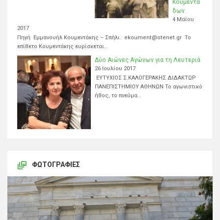
Κουμεντά
δων.
4 Μαΐου
2017
Πηγή Εμμανουήλ Κουμεντάκης – Σπήλι. ekoument@otenet.gr Το
επίθετο Κουμεντάκης ευρίσκεται…
Δύο Αιώνες Αγώνων για τη Λευτεριά
26 Ιουλίου 2017
ΕΥΤΥΧΙΟΣ Σ.ΚΑΛΟΓΕΡΑΚΗΣ ΔΙΔΑΚΤΩΡ
ΠΑΝΕΠΙΣΤΗΜΙΟΥ ΑΘΗΝΩΝ Το αγωνιστικό
ήθος, το πνεύμα…
ΦΩΤΟΓΡΑΦΊΕΣ