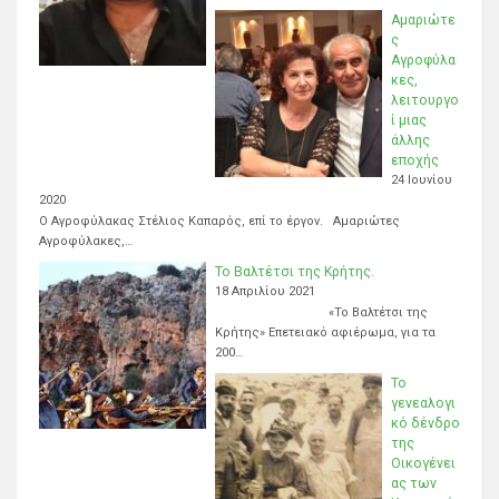
Αμαριώτε
ς
Αγροφύλα
κες,
λειτουργο
ί μιας
άλλης
εποχής
24 Ιουνίου
2020
Ο Αγροφύλακας Στέλιος Καπαρός, επί το έργον. Αμαριώτες
Αγροφύλακες,…
Το Βαλτέτσι της Κρήτης.
18 Απριλίου 2021
«Το Βαλτέτσι της
Κρήτης» Επετειακό αφιέρωμα, για τα
200…
Το
γενεαλογι
κό δένδρο
της
Οικογένει
ας των