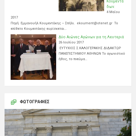
Κουμεντά
δων.
4 Μαΐου
2017
Πηγή Εμμανουήλ Κουμεντάκης – Σπήλι. ekoument@otenet.gr Το
επίθετο Κουμεντάκης ευρίσκεται…
Δύο Αιώνες Αγώνων για τη Λευτεριά
26 Ιουλίου 2017
ΕΥΤΥΧΙΟΣ Σ.ΚΑΛΟΓΕΡΑΚΗΣ ΔΙΔΑΚΤΩΡ
ΠΑΝΕΠΙΣΤΗΜΙΟΥ ΑΘΗΝΩΝ Το αγωνιστικό
ήθος, το πνεύμα…
ΦΩΤΟΓΡΑΦΊΕΣ