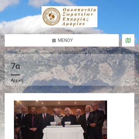
ΜΕΝΟΎ
7α
Αρχική