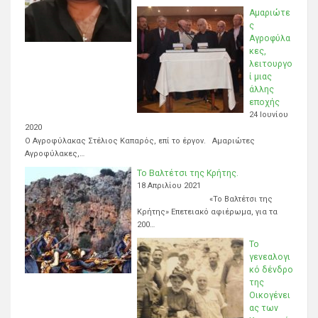
Αμαριώτε
ς
Αγροφύλα
κες,
λειτουργο
ί μιας
άλλης
εποχής
24 Ιουνίου
2020
Ο Αγροφύλακας Στέλιος Καπαρός, επί το έργον. Αμαριώτες
Αγροφύλακες,…
Το Βαλτέτσι της Κρήτης.
18 Απριλίου 2021
«Το Βαλτέτσι της
Κρήτης» Επετειακό αφιέρωμα, για τα
200…
Το
γενεαλογι
κό δένδρο
της
Οικογένει
ας των