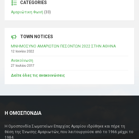
CATEGORIES
Αμαριώτικη Φωνή
(33)
TOWN NOTICES
ΜΝΗΜΟΣΥΝΟ ΑΜΑΡΙΩΤΩΝ ΠΕΣΟΝΤΩΝ 2022 ΣΤΗΝ ΑΘΗΝΑ
12 Ιουνίου 2022
Ανακοίνωση
27 Ιουλίου 2017
Δείτε όλες τις ανακοινώσεις
Η ΟΜΟΣΠΟΝΔΙΑ
Η Ομοσπονδία Σωματείων Επαρχίας Αμαρίου ιδρύθηκε και πήρε τη
θέση της Ένωσης Αμαριωτών, που λειτουργούσε από το 1966 μέχρι το
1984.