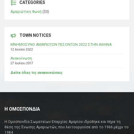
CATEGORIES
Αμαριώτικη Φωνή
(33)
TOWN NOTICES
ΜΝΗΜΟΣΥΝΟ ΑΜΑΡΙΩΤΩΝ ΠΕΣΟΝΤΩΝ 2022 ΣΤΗΝ ΑΘΗΝΑ
12 Ιουνίου 2022
Ανακοίνωση
27 Ιουλίου 2017
Δείτε όλες τις ανακοινώσεις
Η ΟΜΟΣΠΟΝΔΙΑ
Η Ομοσπονδία Σωματείων Επαρχίας Αμαρίου ιδρύθηκε και πήρε τη
θέση της Ένωσης Αμαριωτών, που λειτουργούσε από το 1966 μέχρι το
1984.