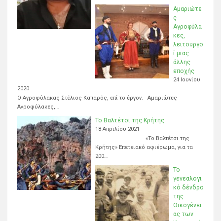
Αμαριώτε
ς
Αγροφύλα
κες,
λειτουργο
ί μιας
άλλης
εποχής
24 Ιουνίου
2020
Ο Αγροφύλακας Στέλιος Καπαρός, επί το έργον. Αμαριώτες
Αγροφύλακες,…
Το Βαλτέτσι της Κρήτης.
18 Απριλίου 2021
«Το Βαλτέτσι της
Κρήτης» Επετειακό αφιέρωμα, για τα
200…
Το
γενεαλογι
κό δένδρο
της
Οικογένει
ας των