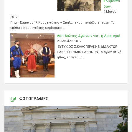
Κουμεντά
δων.
4 Μαΐου
2017
Πηγή Εμμανουήλ Κουμεντάκης – Σπήλι. ekoument@otenet.gr Το
επίθετο Κουμεντάκης ευρίσκεται…
Δύο Αιώνες Αγώνων για τη Λευτεριά
26 Ιουλίου 2017
ΕΥΤΥΧΙΟΣ Σ.ΚΑΛΟΓΕΡΑΚΗΣ ΔΙΔΑΚΤΩΡ
ΠΑΝΕΠΙΣΤΗΜΙΟΥ ΑΘΗΝΩΝ Το αγωνιστικό
ήθος, το πνεύμα…
ΦΩΤΟΓΡΑΦΊΕΣ