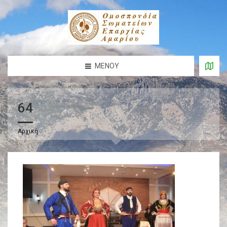
ΜΕΝΟΎ
64
Αρχική