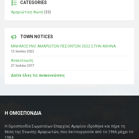
CATEGORIES
Αμαριώτικη Φωνή
(33)
TOWN NOTICES
ΜΝΗΜΟΣΥΝΟ ΑΜΑΡΙΩΤΩΝ ΠΕΣΟΝΤΩΝ 2022 ΣΤΗΝ ΑΘΗΝΑ
12 Ιουνίου 2022
Ανακοίνωση
27 Ιουλίου 2017
Δείτε όλες τις ανακοινώσεις
Η ΟΜΟΣΠΟΝΔΙΑ
Η Ομοσπονδία Σωματείων Επαρχίας Αμαρίου ιδρύθηκε και πήρε τη
θέση της Ένωσης Αμαριωτών, που λειτουργούσε από το 1966 μέχρι το
1984.