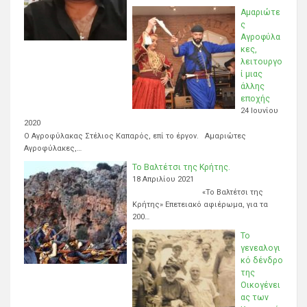
Αμαριώτε
ς
Αγροφύλα
κες,
λειτουργο
ί μιας
άλλης
εποχής
24 Ιουνίου
2020
Ο Αγροφύλακας Στέλιος Καπαρός, επί το έργον. Αμαριώτες
Αγροφύλακες,…
Το Βαλτέτσι της Κρήτης.
18 Απριλίου 2021
«Το Βαλτέτσι της
Κρήτης» Επετειακό αφιέρωμα, για τα
200…
Το
γενεαλογι
κό δένδρο
της
Οικογένει
ας των