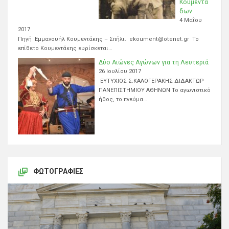
Κουμεντά
δων.
4 Μαΐου
2017
Πηγή Εμμανουήλ Κουμεντάκης – Σπήλι. ekoument@otenet.gr Το
επίθετο Κουμεντάκης ευρίσκεται…
Δύο Αιώνες Αγώνων για τη Λευτεριά
26 Ιουλίου 2017
ΕΥΤΥΧΙΟΣ Σ.ΚΑΛΟΓΕΡΑΚΗΣ ΔΙΔΑΚΤΩΡ
ΠΑΝΕΠΙΣΤΗΜΙΟΥ ΑΘΗΝΩΝ Το αγωνιστικό
ήθος, το πνεύμα…
ΦΩΤΟΓΡΑΦΊΕΣ