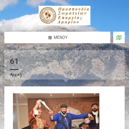
ΜΕΝΟΎ
61
Αρχική