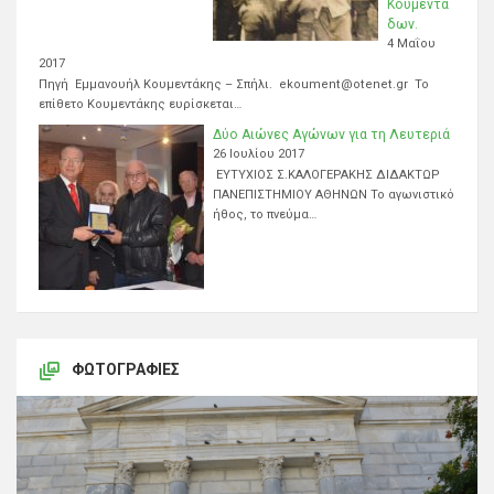
Κουμεντά
δων.
4 Μαΐου
2017
Πηγή Εμμανουήλ Κουμεντάκης – Σπήλι. ekoument@otenet.gr Το
επίθετο Κουμεντάκης ευρίσκεται…
Δύο Αιώνες Αγώνων για τη Λευτεριά
26 Ιουλίου 2017
ΕΥΤΥΧΙΟΣ Σ.ΚΑΛΟΓΕΡΑΚΗΣ ΔΙΔΑΚΤΩΡ
ΠΑΝΕΠΙΣΤΗΜΙΟΥ ΑΘΗΝΩΝ Το αγωνιστικό
ήθος, το πνεύμα…
ΦΩΤΟΓΡΑΦΊΕΣ