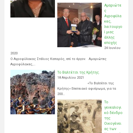
Αμαριώτε
ς
Αγροφύλα
κες,
λειτουργο
ί μιας
άλλης
εποχής
24 Ιουνίου
2020
Ο Αγροφύλακας Στέλιος Καπαρός, επί το έργον. Αμαριώτες
Αγροφύλακες,…
Το Βαλτέτσι της Κρήτης.
18 Απριλίου 2021
«Το Βαλτέτσι της
Κρήτης» Επετειακό αφιέρωμα, για τα
200…
Το
γενεαλογι
κό δένδρο
της
Οικογένει
ας των