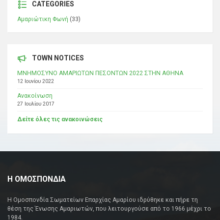
CATEGORIES
Αμαριώτικη Φωνή
(33)
TOWN NOTICES
ΜΝΗΜΟΣΥΝΟ ΑΜΑΡΙΩΤΩΝ ΠΕΣΟΝΤΩΝ 2022 ΣΤΗΝ ΑΘΗΝΑ
12 Ιουνίου 2022
Ανακοίνωση
27 Ιουλίου 2017
Δείτε όλες τις ανακοινώσεις
Η ΟΜΟΣΠΟΝΔΙΑ
Η Ομοσπονδία Σωματείων Επαρχίας Αμαρίου ιδρύθηκε και πήρε τη
θέση της Ένωσης Αμαριωτών, που λειτουργούσε από το 1966 μέχρι το
1984.