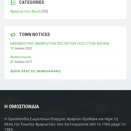
CATEGORIES
Αμαριώτικη Φωνή
(33)
TOWN NOTICES
ΜΝΗΜΟΣΥΝΟ ΑΜΑΡΙΩΤΩΝ ΠΕΣΟΝΤΩΝ 2022 ΣΤΗΝ ΑΘΗΝΑ
12 Ιουνίου 2022
Ανακοίνωση
27 Ιουλίου 2017
Δείτε όλες τις ανακοινώσεις
Η ΟΜΟΣΠΟΝΔΙΑ
Η Ομοσπονδία Σωματείων Επαρχίας Αμαρίου ιδρύθηκε και πήρε τη
θέση της Ένωσης Αμαριωτών, που λειτουργούσε από το 1966 μέχρι το
1984.