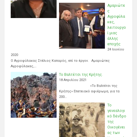
Αμαριώτε
ς
Αγροφύλα
κες,
λειτουργο
ί μιας
άλλης
εποχής
24 Ιουνίου
2020
Ο Αγροφύλακας Στέλιος Καπαρός, επί το έργον. Αμαριώτες
Αγροφύλακες,…
Το Βαλτέτσι της Κρήτης.
18 Απριλίου 2021
«Το Βαλτέτσι της
Κρήτης» Επετειακό αφιέρωμα, για τα
200…
Το
γενεαλογι
κό δένδρο
της
Οικογένει
ας των