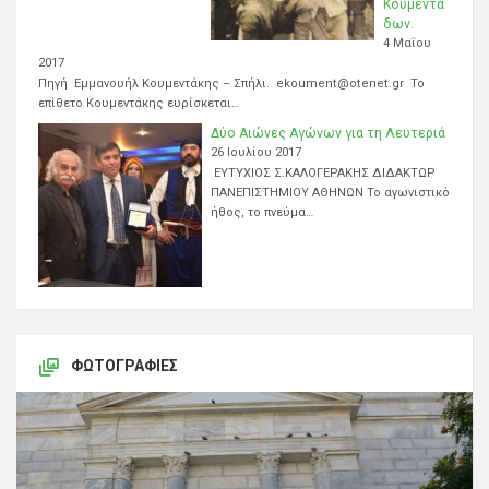
Κουμεντά
δων.
4 Μαΐου
2017
Πηγή Εμμανουήλ Κουμεντάκης – Σπήλι. ekoument@otenet.gr Το
επίθετο Κουμεντάκης ευρίσκεται…
Δύο Αιώνες Αγώνων για τη Λευτεριά
26 Ιουλίου 2017
ΕΥΤΥΧΙΟΣ Σ.ΚΑΛΟΓΕΡΑΚΗΣ ΔΙΔΑΚΤΩΡ
ΠΑΝΕΠΙΣΤΗΜΙΟΥ ΑΘΗΝΩΝ Το αγωνιστικό
ήθος, το πνεύμα…
ΦΩΤΟΓΡΑΦΊΕΣ