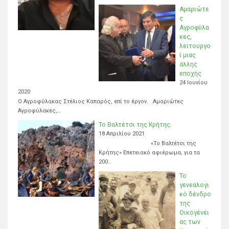
Αμαριώτε
ς
Αγροφύλα
κες,
λειτουργο
ί μιας
άλλης
εποχής
24 Ιουνίου
2020
Ο Αγροφύλακας Στέλιος Καπαρός, επί το έργον. Αμαριώτες
Αγροφύλακες,…
Το Βαλτέτσι της Κρήτης.
18 Απριλίου 2021
«Το Βαλτέτσι της
Κρήτης» Επετειακό αφιέρωμα, για τα
200…
Το
γενεαλογι
κό δένδρο
της
Οικογένει
ας των