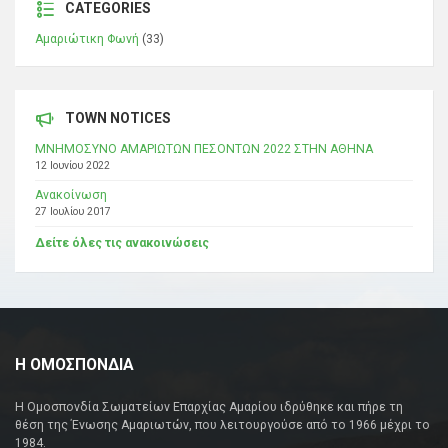
CATEGORIES
Αμαριώτικη Φωνή
(33)
TOWN NOTICES
ΜΝΗΜΟΣΥΝΟ ΑΜΑΡΙΩΤΩΝ ΠΕΣΟΝΤΩΝ 2022 ΣΤΗΝ ΑΘΗΝΑ
12 Ιουνίου 2022
Ανακοίνωση
27 Ιουλίου 2017
Δείτε όλες τις ανακοινώσεις
Η ΟΜΟΣΠΟΝΔΙΑ
Η Ομοσπονδία Σωματείων Επαρχίας Αμαρίου ιδρύθηκε και πήρε τη
θέση της Ένωσης Αμαριωτών, που λειτουργούσε από το 1966 μέχρι το
1984.