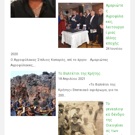
Αμαριώτε
ς
Αγροφύλα
κες,
λειτουργο
ί μιας
άλλης
εποχής
24 Ιουνίου
2020
Ο Αγροφύλακας Στέλιος Καπαρός, επί το έργον. Αμαριώτες
Αγροφύλακες,…
Το Βαλτέτσι της Κρήτης.
18 Απριλίου 2021
«Το Βαλτέτσι της
Κρήτης» Επετειακό αφιέρωμα, για τα
200…
Το
γενεαλογι
κό δένδρο
της
Οικογένει
ας των