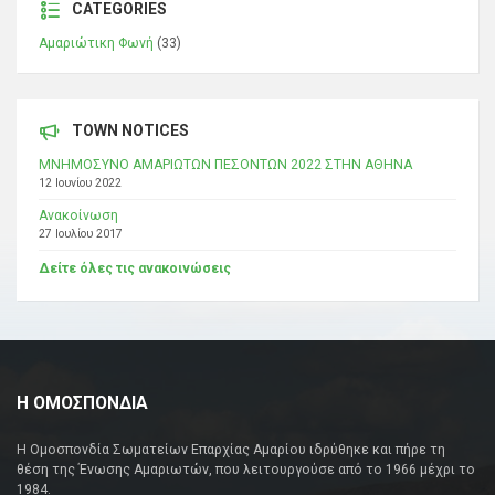
CATEGORIES
Αμαριώτικη Φωνή
(33)
TOWN NOTICES
ΜΝΗΜΟΣΥΝΟ ΑΜΑΡΙΩΤΩΝ ΠΕΣΟΝΤΩΝ 2022 ΣΤΗΝ ΑΘΗΝΑ
12 Ιουνίου 2022
Ανακοίνωση
27 Ιουλίου 2017
Δείτε όλες τις ανακοινώσεις
Η ΟΜΟΣΠΟΝΔΙΑ
Η Ομοσπονδία Σωματείων Επαρχίας Αμαρίου ιδρύθηκε και πήρε τη
θέση της Ένωσης Αμαριωτών, που λειτουργούσε από το 1966 μέχρι το
1984.