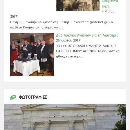
Κουμεντά
δων.
4 Μαΐου
2017
Πηγή Εμμανουήλ Κουμεντάκης – Σπήλι. ekoument@otenet.gr Το
επίθετο Κουμεντάκης ευρίσκεται…
Δύο Αιώνες Αγώνων για τη Λευτεριά
26 Ιουλίου 2017
ΕΥΤΥΧΙΟΣ Σ.ΚΑΛΟΓΕΡΑΚΗΣ ΔΙΔΑΚΤΩΡ
ΠΑΝΕΠΙΣΤΗΜΙΟΥ ΑΘΗΝΩΝ Το αγωνιστικό
ήθος, το πνεύμα…
ΦΩΤΟΓΡΑΦΊΕΣ