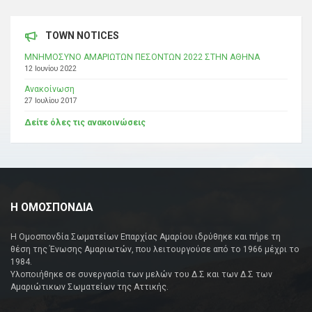
TOWN NOTICES
ΜΝΗΜΟΣΥΝΟ ΑΜΑΡΙΩΤΩΝ ΠΕΣΟΝΤΩΝ 2022 ΣΤΗΝ ΑΘΗΝΑ
12 Ιουνίου 2022
Ανακοίνωση
27 Ιουλίου 2017
Δείτε όλες τις ανακοινώσεις
Η ΟΜΟΣΠΟΝΔΙΑ
Η Ομοσπονδία Σωματείων Επαρχίας Αμαρίου ιδρύθηκε και πήρε τη
θέση της Ένωσης Αμαριωτών, που λειτουργούσε από το 1966 μέχρι το
1984.
Υλοποιήθηκε σε συνεργασία των μελών του Δ.Σ και των Δ.Σ των
Αμαριώτικων Σωματείων της Αττικής.