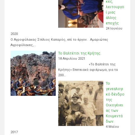
κες,
λειτουργο
ί μιας
άλλης
εποχής
24 Ιουνίου
2020
Ο Αγροφύλακας Στέλιος Καπαρός, επί το έργον. Αμαριώτες
Αγροφύλακες,…
Το Βαλτέτσι της Κρήτης.
18 Απριλίου 2021
«Το Βαλτέτσι της
Κρήτης» Επετειακό αφιέρωμα, για τα
200…
Το
γενεαλογι
κό δένδρο
της
Οικογένει
ας των
Κουμεντά
δων.
4 Μαΐου
2017