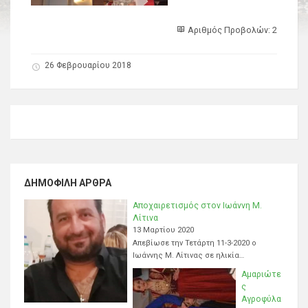
Αριθμός Προβολών: 2
26 Φεβρουαρίου 2018
ΔΗΜΟΦΙΛΉ ΆΡΘΡΑ
Αποχαιρετισμός στον Ιωάννη Μ.
Λίτινα
13 Μαρτίου 2020
Απεβίωσε την Τετάρτη 11-3-2020 ο
Ιωάννης Μ. Λίτινας σε ηλικία…
Αμαριώτε
ς
Αγροφύλα