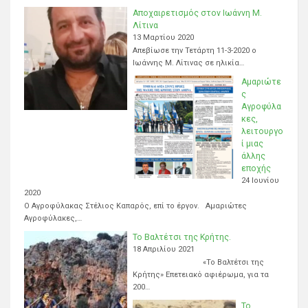
Αποχαιρετισμός στον Ιωάννη Μ.
Λίτινα
13 Μαρτίου 2020
Απεβίωσε την Τετάρτη 11-3-2020 ο
Ιωάννης Μ. Λίτινας σε ηλικία…
Αμαριώτε
ς
Αγροφύλα
κες,
λειτουργο
ί μιας
άλλης
εποχής
24 Ιουνίου
2020
Ο Αγροφύλακας Στέλιος Καπαρός, επί το έργον. Αμαριώτες
Αγροφύλακες,…
Το Βαλτέτσι της Κρήτης.
18 Απριλίου 2021
«Το Βαλτέτσι της
Κρήτης» Επετειακό αφιέρωμα, για τα
200…
Το